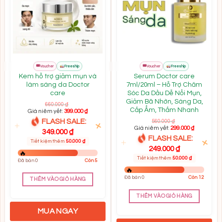
Add to
Add to
wishlist
wishlist
FLASH
FLASH
🎟
🎟
Mall
Mall
Voucher
Freeship
Voucher
Freeship
SALE
SALE
Kem hỗ trợ giảm mụn và
Serum Doctor care
làm sáng da Doctor
7ml/20ml – Hỗ Trợ Chăm
care
Sóc Da Dầu Dễ Nổi Mụn,
Giảm Bã Nhờn, Sáng Da,
660.000
₫
Cấp Ẩm, Thấm Nhanh
Giá niêm yết:
399.000
₫
FLASH SALE:
560.000
₫
Giá niêm yết:
299.000
₫
349.000
₫
FLASH SALE:
Tiết kiệm thêm
50.000
₫
249.000
₫
Tiết kiệm thêm
50.000
₫
Đã bán 0
Còn 5
Đã bán 0
Còn 12
THÊM VÀO GIỎ HÀNG
THÊM VÀO GIỎ HÀNG
MUA NGAY