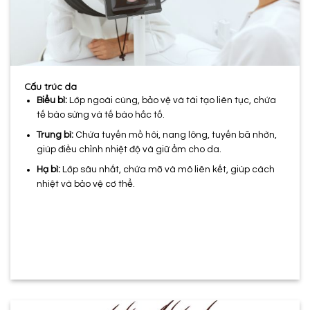
Cấu trúc da
Biểu bì:
Lớp ngoài cùng, bảo vệ và tái tạo liên tục, chứa
tế bào sừng và tế bào hắc tố.
Trung bì:
Chứa tuyến mồ hôi, nang lông, tuyến bã nhờn,
giúp điều chỉnh nhiệt độ và giữ ẩm cho da.
Hạ bì:
Lớp sâu nhất, chứa mỡ và mô liên kết, giúp cách
nhiệt và bảo vệ cơ thể.