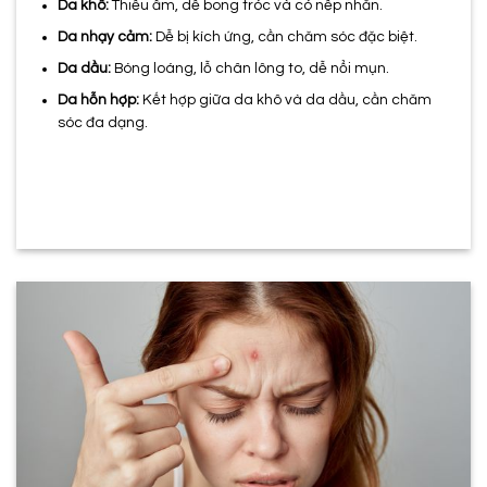
Da khô:
Thiếu ẩm, dễ bong tróc và có nếp nhăn.
Da nhạy cảm:
Dễ bị kích ứng, cần chăm sóc đặc biệt.
Da dầu:
Bóng loáng, lỗ chân lông to, dễ nổi mụn.
Da hỗn hợp:
Kết hợp giữa da khô và da dầu, cần chăm
sóc đa dạng.