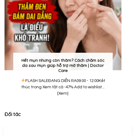
Hết mụn nhưng còn thâm? Cách chăm sóc
da sau mụn giúp hỗ trợ mờ thâm | Doctor
Care
FLASH SALEĐANG DIỄN RA09:00 - 12:00Kết
thúc trong Xem tất cả -47% Add to wishlist...
[Xem]
Đối tác