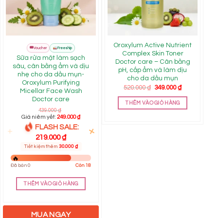
Oroxylum Active Nutrient
FLASH
🎟
all
Mall
Voucher
Freeship
SALE
Complex Skin Toner
Sữa rửa mặt làm sạch
S
Doctor care – Cân bằng
sâu, cân bằng ẩm và dịu
pH, cấp ẩm và làm dịu
nhẹ cho da dầu mụn-
cho da dầu mụn
Oroxylum Purifying
Giá
Giá
520.000
₫
349.000
₫
Micellar Face Wash
gốc
hiện
Doctor care
là:
tại
THÊM VÀO GIỎ HÀNG
520.000 ₫.
là:
439.000
₫
349.000 ₫.
Giá niêm yết:
249.000
₫
FLASH SALE:
219.000
₫
Tiết kiệm thêm
30.000
₫
Đ
Đã bán 0
Còn 18
THÊM VÀO GIỎ HÀNG
MUA NGAY