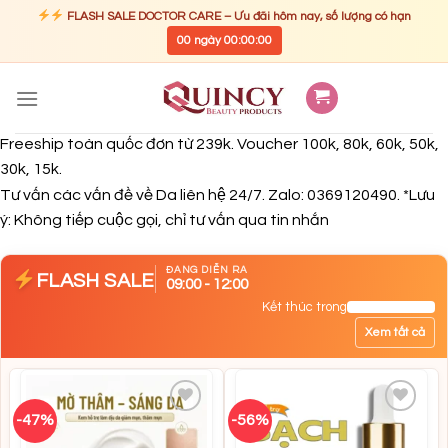
FLASH SALE DOCTOR CARE – Ưu đãi hôm nay, số lượng có hạn
00
ngày
00
:
00
:
00
Skip
to
content
Freeship toàn quốc đơn từ 239k. Voucher 100k, 80k, 60k, 50k,
30k, 15k.
Tư vấn các vấn đề về Da liên hệ 24/7. Zalo: 0369120490. *Lưu
ý: Không tiếp cuộc gọi, chỉ tư vấn qua tin nhắn
ĐANG DIỄN RA
FLASH SALE
09:00 - 12:00
Kết thúc trong
Xem tất cả
-47%
-56%