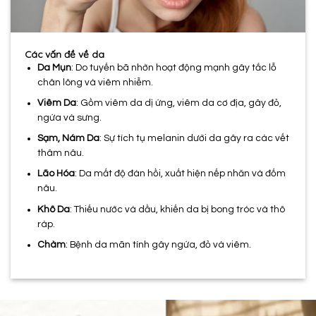
Các vấn đề về da
Da Mụn
: Do tuyến bã nhờn hoạt động mạnh gây tắc lỗ
chân lông và viêm nhiễm.
Viêm Da
: Gồm viêm da dị ứng, viêm da cơ địa, gây đỏ,
ngứa và sưng.
Sạm, Nám Da
: Sự tích tụ melanin dưới da gây ra các vết
thâm nâu.
Lão Hóa
: Da mất độ đàn hồi, xuất hiện nếp nhăn và đốm
nâu.
Khô Da
: Thiếu nước và dầu, khiến da bị bong tróc và thô
ráp.
Chàm
: Bệnh da mãn tính gây ngứa, đỏ và viêm.