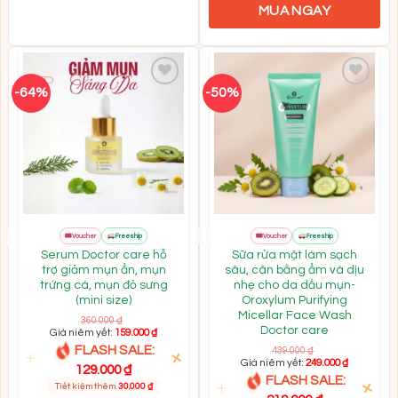
MUA NGAY
-64%
-50%
Add to
Add to
wishlist
wishlist
FLASH
FLASH
🎟
🎟
Mall
Mall
Voucher
Freeship
Voucher
Freeship
SALE
SALE
Serum Doctor care hỗ
Sữa rửa mặt làm sạch
trợ giảm mụn ẩn, mụn
sâu, cân bằng ẩm và dịu
trứng cá, mụn đỏ sưng
nhẹ cho da dầu mụn-
(mini size)
Oroxylum Purifying
Micellar Face Wash
360.000
₫
Doctor care
Giá niêm yết:
159.000
₫
FLASH SALE:
439.000
₫
Giá niêm yết:
249.000
₫
129.000
₫
FLASH SALE:
Tiết kiệm thêm
30.000
₫