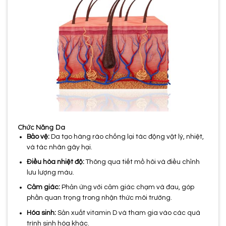
Chức Năng Da
Bảo vệ:
Da tạo hàng rào chống lại tác động vật lý, nhiệt,
và tác nhân gây hại.
Điều hòa nhiệt độ:
Thông qua tiết mồ hôi và điều chỉnh
lưu lượng máu.
Cảm giác:
Phản ứng với cảm giác chạm và đau, góp
phần quan trọng trong nhận thức môi trường.
Hóa sinh:
Sản xuất vitamin D và tham gia vào các quá
trình sinh hóa khác.