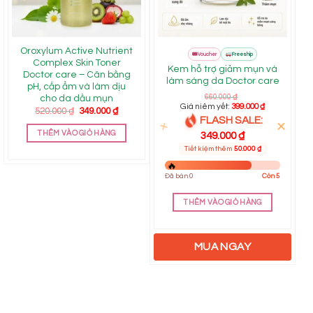
Oroxylum Active Nutrient
FLASH
🎟
Mall
Mall
Voucher
Freeship
SALE
Complex Skin Toner
Kem hỗ trợ giảm mụn và
Doctor care – Cân bằng
làm sáng da Doctor care
pH, cấp ẩm và làm dịu
660.000
₫
cho da dầu mụn
Giá niêm yết:
399.000
₫
Giá
Giá
520.000
₫
349.000
₫
gốc
hiện
FLASH SALE:
là:
tại
THÊM VÀO GIỎ HÀNG
349.000
₫
520.000 ₫.
là:
349.000 ₫.
Tiết kiệm thêm
50.000
₫
Đã bán 0
Còn 5
THÊM VÀO GIỎ HÀNG
MUA NGAY