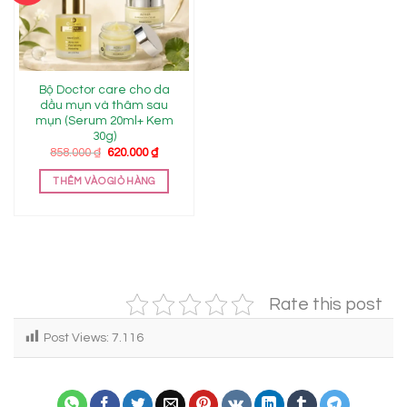
Add to
wishlist
Bộ Doctor care cho da
dầu mụn và thâm sau
mụn (Serum 20ml+ Kem
30g)
Giá
Giá
858.000
₫
620.000
₫
gốc
hiện
là:
tại
THÊM VÀO GIỎ HÀNG
858.000 ₫.
là:
620.000 ₫.
Rate this post
Post Views:
7.116