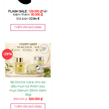
FLASH SALE:
129.000
₫
Tiết
kiệm thêm
30.000
₫
Đã bán 0
Còn 6
THÊM VÀO GIỎ HÀNG
-28%
Add to
wishlist
Bộ Doctor care cho da
dầu mụn và thâm sau
mụn (Serum 20ml+ Kem
30g)
Giá
Giá
858.000
₫
620.000
₫
gốc
hiện
là:
tại
THÊM VÀO GIỎ HÀNG
858.000 ₫.
là: