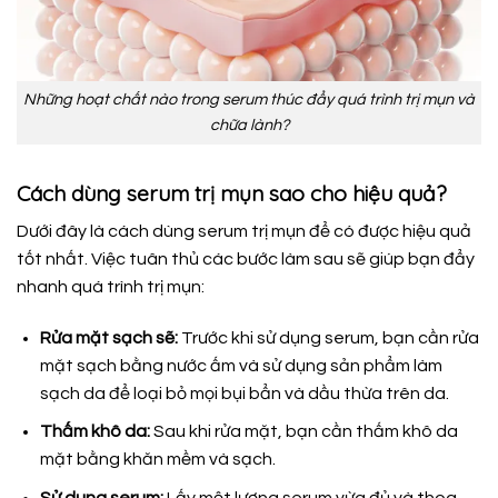
Những hoạt chất nào trong serum thúc đẩy quá trình trị mụn và
chữa lành?
Cách dùng serum trị mụn sao cho hiệu quả?
Dưới đây là cách dùng serum trị mụn để có được hiệu quả
tốt nhất. Việc tuân thủ các bước làm sau sẽ giúp bạn đẩy
nhanh quá trình trị mụn:
Rửa mặt sạch sẽ:
Trước khi sử dụng serum, bạn cần rửa
mặt sạch bằng nước ấm và sử dụng sản phẩm làm
sạch da để loại bỏ mọi bụi bẩn và dầu thừa trên da.
Thấm khô da:
Sau khi rửa mặt, bạn cần thấm khô da
mặt bằng khăn mềm và sạch.
Sử dụng serum:
Lấy một lượng serum vừa đủ và thoa