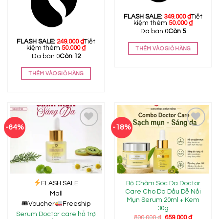
FLASH SALE:
349.000
₫
Tiết
kiệm thêm
50.000
₫
Đã bán 0
Còn 5
FLASH SALE:
249.000
₫
Tiết
kiệm thêm
50.000
₫
THÊM VÀO GIỎ HÀNG
Đã bán 0
Còn 12
THÊM VÀO GIỎ HÀNG
-64%
-18%
Add to
Add to
wishlist
wishlist
FLASH SALE
Bộ Chăm Sóc Da Doctor
Care Cho Da Dầu Dễ Nổi
Mall
Mụn Serum 20ml + Kem
🎟
Voucher
Freeship
30g
Serum Doctor care hỗ trợ
Giá
Giá
800.000
₫
659.000
₫