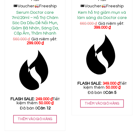
🎟
Voucher
Freeship
🎟
Voucher
Freeship
Serum Doctor care
Kem hỗ trợ giảm mụn và
7ml/20ml – Hỗ Trợ Chăm
làm sáng da Doctor care
Sóc Da Dầu Dễ Nổi Mụn,
660.000
₫
Giá niêm yết:
399.000
₫
Giảm Bã Nhờn, Sáng Da,
Cấp Ẩm, Thấm Nhanh
560.000
₫
Giá niêm yết:
299.000
₫
FLASH SALE:
349.000
₫
Tiết
kiệm thêm
50.000
₫
Đã bán 0
Còn 5
FLASH SALE:
249.000
₫
Tiết
kiệm thêm
50.000
₫
THÊM VÀO GIỎ HÀNG
Đã bán 0
Còn 12
THÊM VÀO GIỎ HÀNG