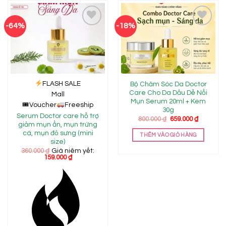
-64%
-18%
Add to
Add to
wishlist
wishlist
FLASH SALE
Bộ Chăm Sóc Da Doctor
Care Cho Da Dầu Dễ Nổi
Mall
Mụn Serum 20ml + Kem
🎟
Voucher
Freeship
30g
Serum Doctor care hỗ trợ
Giá
Giá
800.000
₫
659.000
₫
giảm mụn ẩn, mụn trứng
gốc
hiện
là:
tại
cá, mụn đỏ sưng (mini
THÊM VÀO GIỎ HÀNG
800.000 ₫.
là:
size)
659.000 ₫
360.000
₫
Giá niêm yết:
159.000
₫