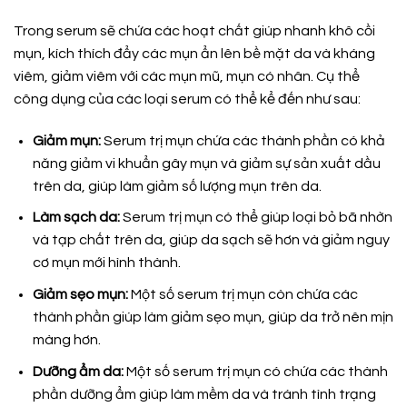
Trong serum sẽ chứa các hoạt chất giúp nhanh khô cồi
mụn, kích thích đẩy các mụn ẩn lên bề mặt da và kháng
viêm, giảm viêm với các mụn mũ, mụn có nhân. Cụ thể
công dụng của các loại serum có thể kể đến như sau:
Giảm mụn:
Serum trị mụn chứa các thành phần có khả
năng giảm vi khuẩn gây mụn và giảm sự sản xuất dầu
trên da, giúp làm giảm số lượng mụn trên da.
Làm sạch da:
Serum trị mụn có thể giúp loại bỏ bã nhờn
và tạp chất trên da, giúp da sạch sẽ hơn và giảm nguy
cơ mụn mới hình thành.
Giảm sẹo mụn:
Một số serum trị mụn còn chứa các
thành phần giúp làm giảm sẹo mụn, giúp da trở nên mịn
màng hơn.
Dưỡng ẩm da:
Một số serum trị mụn có chứa các thành
phần dưỡng ẩm giúp làm mềm da và tránh tình trạng