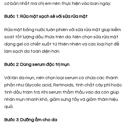
cơ bản nhất mà chị em nên thực hiện vào ban ngày:
Bước 1: Rửa mặt sạch sẽ với sữa rửa mặt
Rửa mặt bằng nước luân phiên với sữa rửa mặt giúp kiểm
soát tốt lượng dầu thừa trên da. Nên chọn sữa rửa mặt
dạng gel có chiết xuất từ ​​thiên nhiên và các loại hạt để
làm sạch da toàn diện hơn.
Bước 2: Dùng serum đặc trị mụn
Với làn da mụn, nên chọn loại serum có chứa các thành
phần như Glycolic acid, Retinoids, tinh chất cây phỉ hoặc
tinh dầu tràm trà. Khi serum thẩm thấu vào da còn giúp
nhân mụn nhanh khô, giảm sưng tấy và giảm thâm hiệu
quả.
Bước 3: Dưỡng ẩm cho da