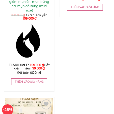
giảm mụn ẩn, mụn trứng
gốc
hiện
là:
tại
cá, mụn đỏ sưng (mini
THÊM VÀO GIỎ HÀNG
800.000 ₫.
là:
size)
659.000 ₫
360.000
₫
Giá niêm yết:
159.000
₫
FLASH SALE:
129.000
₫
Tiết
kiệm thêm
30.000
₫
Đã bán 0
Còn 6
THÊM VÀO GIỎ HÀNG
-28%