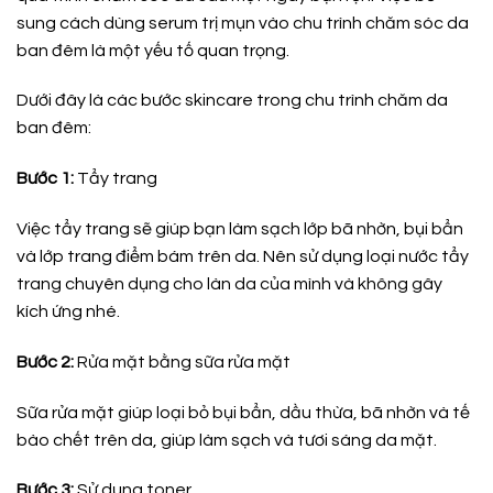
sung cách dùng serum trị mụn vào chu trình chăm sóc da
ban đêm là một yếu tố quan trọng.
Dưới đây là các bước skincare trong chu trình chăm da
ban đêm:
Bước 1:
Tẩy trang
Việc tẩy trang sẽ giúp bạn làm sạch lớp bã nhờn, bụi bẩn
và lớp trang điểm bám trên da. Nên sử dụng loại nước tẩy
trang chuyên dụng cho làn da của mình và không gây
kích ứng nhé.
Bước 2:
Rửa mặt bằng sữa rửa mặt
Sữa rửa mặt giúp loại bỏ bụi bẩn, dầu thừa, bã nhờn và tế
bào chết trên da, giúp làm sạch và tươi sáng da mặt.
Bước 3:
Sử dụng toner