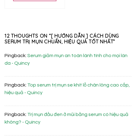
620.000 ₫.
12 THOUGHTS ON “
[ HƯỚNG DẪN ] CÁCH DÙNG
SERUM TRỊ MỤN CHUẨN, HIỆU QUẢ TỐT NHẤT
”
Pingback:
Serum giảm mụn an toàn lành tính cho mọi làn
da - Quincy
Pingback:
Top serum trị mụn se khít lỗ chân lông cao cấp,
hiệu quả - Quincy
Pingback:
Trị mụn đầu đen ở mũi bằng serum có hiệu quả
không? - Quincy