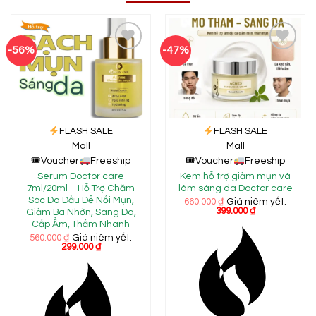
-56%
-47%
Add to
Add to
wishlist
wishlist
FLASH SALE
FLASH SALE
Mall
Mall
🎟
Voucher
Freeship
🎟
Voucher
Freeship
Serum Doctor care
Kem hỗ trợ giảm mụn và
7ml/20ml – Hỗ Trợ Chăm
làm sáng da Doctor care
Sóc Da Dầu Dễ Nổi Mụn,
660.000
₫
Giá niêm yết:
399.000
₫
Giảm Bã Nhờn, Sáng Da,
Cấp Ẩm, Thấm Nhanh
560.000
₫
Giá niêm yết:
299.000
₫