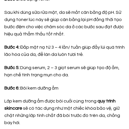
Sau khi dùng sữa rửa mặt, da sẽ mất cân bằng độ pH. Sử
dụng toner lúc này sẽ giúp cân bằng lại pH đồng thời tạo
bước đệm cho việc chăm sóc da ở các bước sau đạt được
hiệu quả thẩm thấu tốt nhất.
Bước 4:
Đắp mặt nạ từ 3 – 4 lần/ tuần giúp đẩy lùi quá trình
lão hóa của da, để làn da luôn tươi trẻ.
Bước 5:
Dùng serum,
2 – 3 giọt serum sẽ giúp tạo độ ẩm,
hạn chế tình trạng mụn cho da.
Bước 6:
Bôi kem dưỡng ẩm
Lớp kem dưỡng ẩm được bôi cuối cùng trong
quy trình
skincare
sẽ có tác dụng như một chiếc khóa bảo vệ, giữ
chặt những lớp tinh chất đã bôi trước đó trên da, chống
bay hơi.