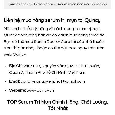
Serum trị mụn Doctor Care – Serum thích hợp với mọi làn da
Liên hệ mua hàng serum trị mụn tại Quincy
Một khi tìm hiểu kỹ lưỡng về cách dùng serum trị mụn,
Quincy đoán rằng bạn đã có ý định mua hàng trước đó.
Bạn có thể mua Serum Doctor Care tại các nhà thuốc,
siêu thị gần nhà, .. hoặc có thể đặt mua ngay trên trên
web Quincy.
Địa Chỉ:
240/12 B, Nguyễn Văn Quỳ, P. Thú Thuận,
Quận 7, Thành Phố Hồ Chí Minh, Việt Nam
Email:
congtynpnguyenphat@gmail.com
Website:
www.quincy.vn
TOP Serum Trị Mụn Chính Hãng, Chất Lượng,
Tốt Nhất