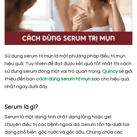
Sử dụng serum trị mụn là một phương pháp điều trị mụn
hiệu quả. Tuy nhiên để đạt được kết quả tốt nhất thì cách
sử dụng serum đóng một vai trò quan trọng.
Quincy
sẽ giới
thiệu đến bạn
cách dùng serum trị mụn
sao cho hiệu quả
nhất ngay dưới đây.
Serum là gì?
Serum là một dạng tinh chất dạng lỏng hoặc gel
chuyên
điều trị
các
bệnh
ngoài
da. Serum tồn tại dưới hai
dạng phổ biến: gốc nước và gốc dầu. Chúng chứa các