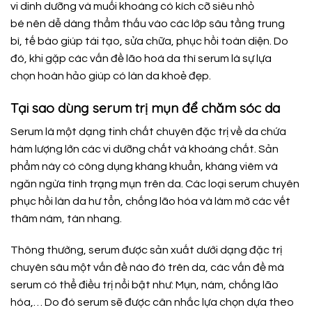
vi
dinh dưỡng
và
muối khoáng
có
kích cỡ
siêu
nhỏ
bé
nên
dễ dàng
thẩm thấu
vào
các
lớp
sâu
tầng
trung
bì,
tế bào
giúp
tái tạo
, sửa chữa,
phục hồi
toàn diện. Do
đó, khi gặp các vấn đề
lão hoá
da thì serum là sự lựa
chọn
hoàn hảo
giúp
có làn da khoẻ đẹp.
Tại sao dùng serum trị mụn để chăm sóc da
Serum là một dạng tinh chất chuyên đặc trị về da chứa
hàm lượng lớn các vi dưỡng chất và khoáng chất. Sản
phẩm này có công dụng kháng khuẩn, kháng viêm và
ngăn ngừa tình trạng mụn trên da. Các loại serum chuyên
phục hồi làn da hư tổn, chống lão hóa và làm mờ các vết
thâm nám, tàn nhang.
Thông thường, serum được sản xuất dưới dạng đặc trị
chuyên sâu một vấn đề nào đó trên da, các vấn đề mà
serum có thể điều trị nổi bật như: Mụn, nám, chống lão
hóa,… Do đó serum sẽ được cân nhắc lựa chọn dựa theo