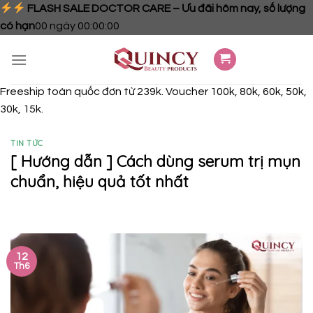
FLASH SALE DOCTOR CARE – Ưu đãi hôm nay, số lượng
có hạn
00
ngày
00
:
00
:
00
Skip
to
content
Freeship toàn quốc đơn từ 239k. Voucher 100k, 80k, 60k, 50k,
30k, 15k.
TIN TỨC
[ Hướng dẫn ] Cách dùng serum trị mụn
chuẩn, hiệu quả tốt nhất
12
Th6