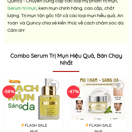
Quincy - Chuyên cung cấp các loại mỹ phẩm trị mụn,
Serum trị mụn
, kem mụn chính hãng, cao cấp, chất
lượng. Trị mụn tận gốc tất cả các loại mụn hiểu quả, An
toàn và Quincy chia sẻ kiến thức về cách chăm sóc da.
Cảm ơn!
Combo Serum Trị Mụn Hiệu Quả, Bán Chạy
Nhất
-56%
-47%
Add to
Add to
wishlist
wishlist
FLASH SALE
FLASH SALE
Mall
Mall