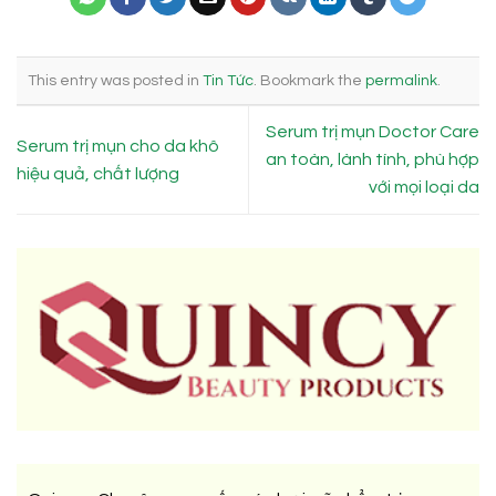
This entry was posted in
Tin Tức
. Bookmark the
permalink
.
Serum trị mụn Doctor Care
Serum trị mụn cho da khô
an toàn, lành tính, phù hợp
hiệu quả, chất lượng
với mọi loại da