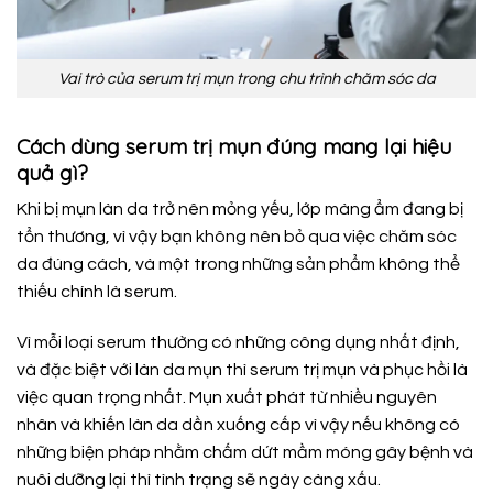
Vai trò của serum trị mụn trong chu trình chăm sóc da
Cách dùng serum trị mụn đúng mang lại hiệu
quả gì?
Khi bị mụn làn da trở nên mỏng yếu, lớp màng ẩm đang bị
tổn thương, vì vậy bạn không nên bỏ qua việc chăm sóc
da đúng cách, và một trong những sản phẩm không thể
thiếu chính là serum.
Vì mỗi loại serum thường có những công dụng nhất định,
và đặc biệt với làn da mụn thì serum trị mụn và phục hồi là
việc quan trọng nhất. Mụn xuất phát từ nhiều nguyên
nhân và khiến làn da dần xuống cấp vì vậy nếu không có
những biện pháp nhằm chấm dứt mầm móng gây bệnh và
nuôi dưỡng lại thì tình trạng sẽ ngày càng xấu.