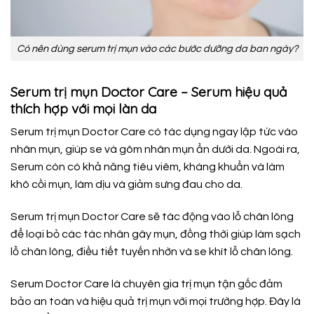
Có nên dùng serum trị mụn vào các bước dưỡng da ban ngày?
Serum trị mụn Doctor Care – Serum hiệu quả
thích hợp với mọi làn da
Serum trị mụn Doctor Care có tác dụng ngay lập tức vào
nhân mụn, giúp se và gôm nhân mụn ẩn dưới da. Ngoài ra,
Serum còn có khả năng tiêu viêm, kháng khuẩn và làm
khô cồi mụn, làm dịu và giảm sưng đau cho da.
Serum trị mụn Doctor Care sẽ tác động vào lỗ chân lông
để loại bỏ các tác nhân gây mụn, đồng thời giúp làm sạch
lỗ chân lông, điều tiết tuyến nhờn và se khít lỗ chân lông.
Serum Doctor Care là chuyên gia trị mụn tận gốc đảm
bảo an toàn và hiệu quả trị mụn với mọi trường hợp. Đây là