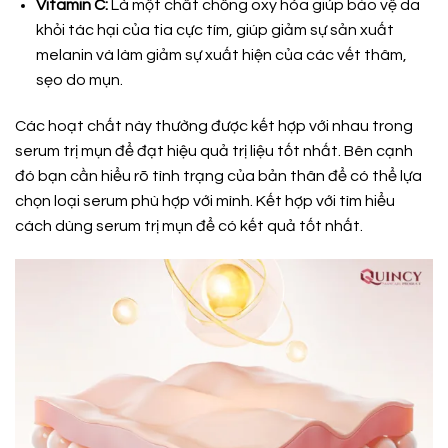
Vitamin C:
Là một chất chống oxy hóa giúp bảo vệ da
khỏi tác hại của tia cực tím, giúp giảm sự sản xuất
melanin và làm giảm sự xuất hiện của các vết thâm,
sẹo do mụn.
Các hoạt chất này thường được kết hợp với nhau trong
serum trị mụn để đạt hiệu quả trị liệu tốt nhất. Bên cạnh
đó bạn cần hiểu rõ tình trạng của bản thân để có thể lựa
chọn loại serum phù hợp với mình. Kết hợp với tìm hiểu
cách dùng serum trị mụn để có kết quả tốt nhất.