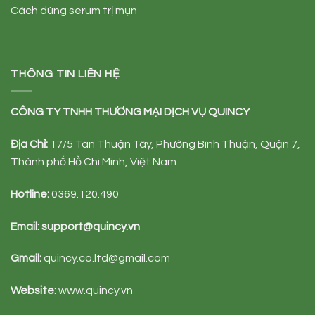
Cách dùng serum trị mụn
THÔNG TIN LIÊN HỆ
CÔNG TY TNHH TH
ƯƠ
NG M
Ạ
I D
Ị
CH V
Ụ
QUINCY
Đị
a Ch
ỉ
:
17/5 Tân Thuận Tây, Phường Bình Thuận, Quận 7,
Thành phố Hồ Chi Minh, Việt Nam
Hotline:
0369.120.490
Email:
support@quincy.vn
Gmail:
quincy.co.ltd@gmail.com
Website:
www.quincy.vn