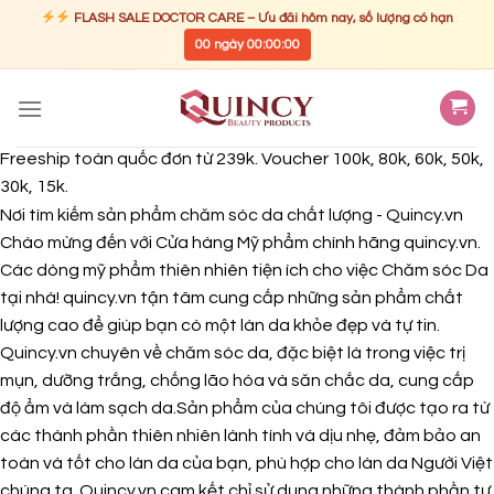
FLASH SALE DOCTOR CARE – Ưu đãi hôm nay, số lượng có hạn
00
ngày
00
:
00
:
00
Skip
to
content
Freeship toàn quốc đơn từ 239k. Voucher 100k, 80k, 60k, 50k,
30k, 15k.
Nơi tìm kiếm sản phẩm chăm sóc da chất lượng - Quincy.vn
Chào mừng đến với Cửa hàng Mỹ phẩm chính hãng quincy.vn.
Các dòng mỹ phẩm thiên nhiên tiện ích cho việc Chăm sóc Da
tại nhà! quincy.vn tận tâm cung cấp những sản phẩm chất
lượng cao để giúp bạn có một làn da khỏe đẹp và tự tin.
Quincy.vn chuyên về chăm sóc da, đặc biệt là trong việc trị
mụn, dưỡng trắng, chống lão hóa và săn chắc da, cung cấp
độ ẩm và làm sạch da.Sản phẩm của chúng tôi được tạo ra từ
các thành phần thiên nhiên lành tính và dịu nhẹ, đảm bảo an
toàn và tốt cho làn da của bạn, phù hợp cho làn da Người Việt
chúng ta. Quincy.vn cam kết chỉ sử dụng những thành phần tự