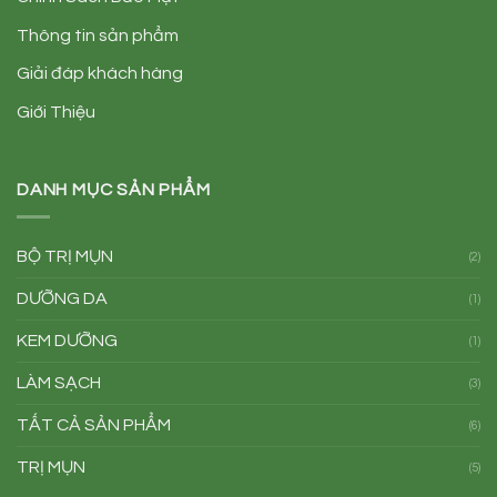
Thông tin sản phẩm
Giải đáp khách hàng
Giới Thiệu
DANH MỤC SẢN PHẨM
BỘ TRỊ MỤN
(2)
DƯỠNG DA
(1)
KEM DƯỠNG
(1)
LÀM SẠCH
(3)
TẤT CẢ SẢN PHẨM
(6)
TRỊ MỤN
(5)