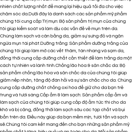
nhiên chất lượng nhất để mang lại hiệu quả tối đa cho việc
chăm sóc da.Dưới đây là danh sách các sản phẩm mỹ phẩm
chúng tôi cung cấp:Trị mụn: Bộ sản phẩm trị mụn của chúng
tôi giúp kiểm soát và làm dịu các vấn đề về mụn trên da.
Chúng làm sạch và cân bằng da, giảm sự sưng đỏ và ngăn
ngừa mụn tái phát.Dưỡng trắng: Sản phẩm dưỡng trắng của
chúng tôi giúp làm mờ các vết thâm, tàn nhang và sạm da,
đồng thời cung cấp dưỡng chất cần thiết để làm trắng da một
cách tự nhiên và lành tính.Chống lão hóa & săn chắc da: Bộ
sản phẩm chống lão hóa và săn chắc da của chúng tôi giúp
giảm nếp nhăn, tăng độ đàn hồi và sự săn chắc cho da. Chúng
cung cấp dưỡng chất chống oxi hóa để giữ cho da bạn trẻ
trung và tươi sáng.Cấp ẩm & làm sạch: Sản phẩm cấp ẩm và
làm sạch của chúng tôi giúp cung cấp độ ẩm tức thì cho da
khô và bị căng, đồng thời làm sạch sâu các tạp chất và bụi
bẩn trên da. Điều này giúp da bạn mềm mịn, tươi tắn và sạch
sẽ.Chúng tôi cam kết mang đến cho bạn những sản phẩm mỹ
phẩm chất lượng, hiệu quả và an toàn cho da. Mỗi sản phẩm