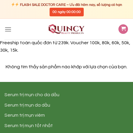
FLASH SALE DOCTOR CARE – Ưu đãi hôm nay, số lượng có hạn
00
ngày
00
:
00
:
00
Skip
to
content
Freeship toàn quốc đơn từ 239k. Voucher 100k, 80k, 60k, 50k,
30k, 15k.
Không tìm thấy sản phẩm nào khớp với lựa chọn của bạn.
Serum trị mụn cho da dầu
Serum trị mụn da dầu
Serum trị mụn viêm
Serum trị mụn tốt nhất