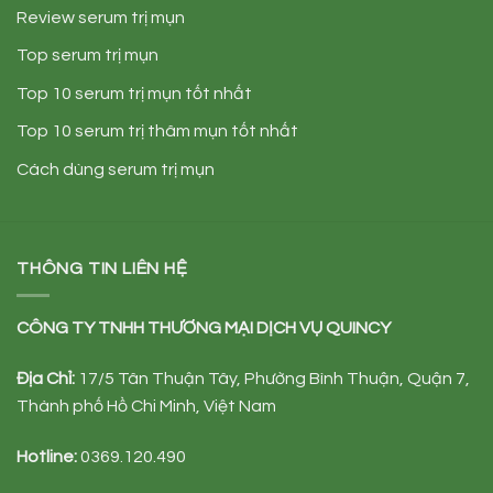
Review serum trị mụn
Top serum trị mụn
Top 10 serum trị mụn tốt nhất
Top 10 serum trị thâm mụn tốt nhất
Cách dùng serum trị mụn
THÔNG TIN LIÊN HỆ
CÔNG TY TNHH TH
ƯƠ
NG M
Ạ
I D
Ị
CH V
Ụ
QUINCY
Đị
a Ch
ỉ
:
17/5 Tân Thuận Tây, Phường Bình Thuận, Quận 7,
Thành phố Hồ Chi Minh, Việt Nam
Hotline:
0369.120.490