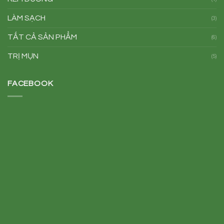
LÀM SẠCH
(3)
TẤT CẢ SẢN PHẨM
(6)
TRỊ MỤN
(5)
FACEBOOK