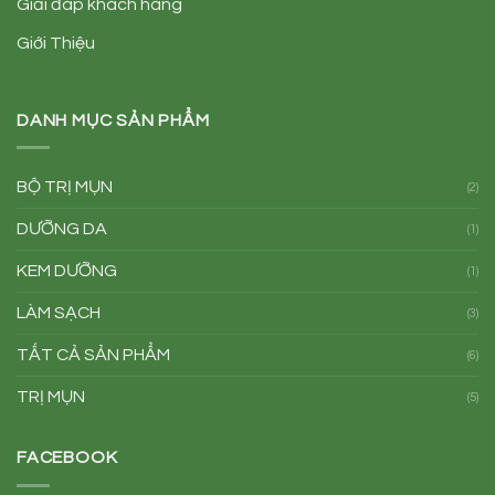
Giải đáp khách hàng
Giới Thiệu
DANH MỤC SẢN PHẨM
BỘ TRỊ MỤN
(2)
DƯỠNG DA
(1)
KEM DƯỠNG
(1)
LÀM SẠCH
(3)
TẤT CẢ SẢN PHẨM
(6)
TRỊ MỤN
(5)
FACEBOOK