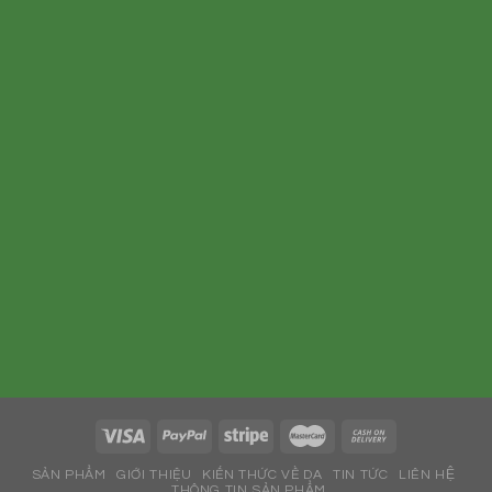
SẢN PHẨM
GIỚI THIỆU
KIẾN THỨC VỀ DA
TIN TỨC
LIÊN HỆ
THÔNG TIN SẢN PHẨM