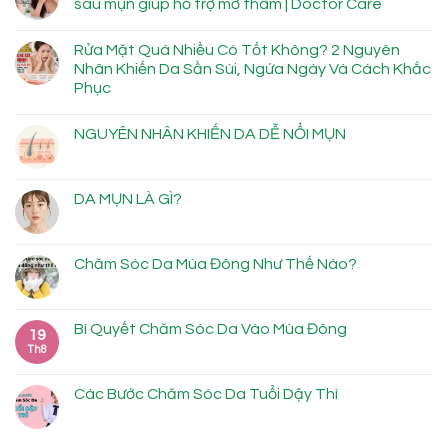
sau mụn giúp hỗ trợ mờ thâm | Doctor Care
Rửa Mặt Quá Nhiều Có Tốt Không? 2 Nguyên
Nhân Khiến Da Sần Sùi, Ngứa Ngáy Và Cách Khắc
Phục
NGUYÊN NHÂN KHIẾN DA DỄ NỔI MỤN
DA MỤN LÀ GÌ?
Chăm Sóc Da Mùa Đông Như Thế Nào?
Bí Quyết Chăm Sóc Da Vào Mùa Đông
19
Th8
Các Bước Chăm Sóc Da Tuổi Dậy Thì