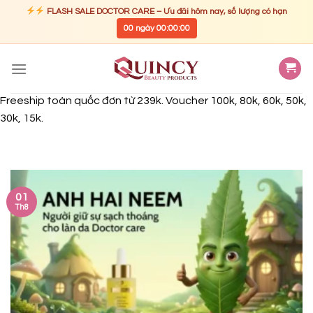
FLASH SALE DOCTOR CARE – Ưu đãi hôm nay, số lượng có hạn
00
ngày
00
:
00
:
00
Skip
to
content
Freeship toàn quốc đơn từ 239k. Voucher 100k, 80k, 60k, 50k,
30k, 15k.
01
Th8