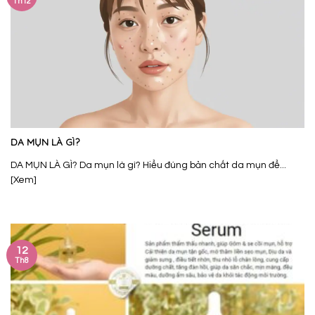
Th12
DA MỤN LÀ GÌ?
DA MỤN LÀ GÌ? Da mụn là gì? Hiểu đúng bản chất da mụn để...
[Xem]
12
Th8