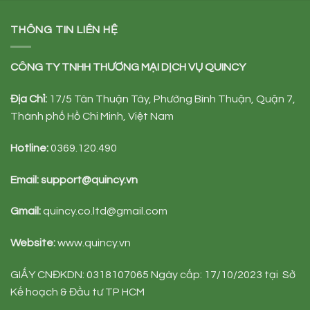
THÔNG TIN LIÊN HỆ
CÔNG TY TNHH TH
ƯƠ
NG M
Ạ
I D
Ị
CH V
Ụ
QUINCY
Đị
a Ch
ỉ
:
17/5 Tân Thuận Tây, Phường Bình Thuận, Quận 7,
Thành phố Hồ Chi Minh, Việt Nam
Hotline:
0369.120.490
Email:
support@quincy.vn
Gmail:
quincy.co.ltd@gmail.com
Website:
www.quincy.vn
GIẤY CNĐKDN: 0318107065 Ngày cấp: 17/10/2023 tại Sở
Kế hoạch & Đầu tư TP HCM