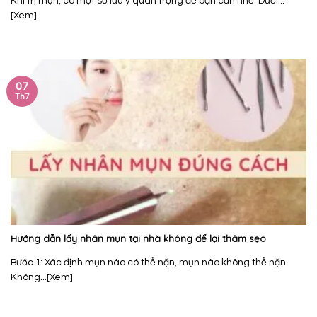
Khi trị mụn, có một số lưu ý quan trọng để bạn cần nhớ. Dưới...
[Xem]
07
Th7
Hướng dẫn lấy nhân mụn tại nhà không để lại thâm sẹo
Bước 1: Xác định mụn nào có thể nặn, mụn nào không thể nặn
Không...[Xem]