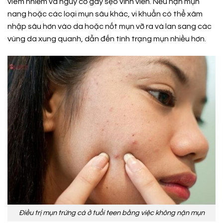
viêm nhiễm và nguy cơ gây sẹo vĩnh viễn. Nếu nặn mụn
nang hoặc các loại mụn sâu khác, vi khuẩn có thể xâm
nhập sâu hơn vào da hoặc nốt mụn vỡ ra và lan sang các
vùng da xung quanh, dẫn đến tình trạng mụn nhiều hơn.
Điều trị mụn trứng cá ở tuổi teen bằng việc không nặn mụn