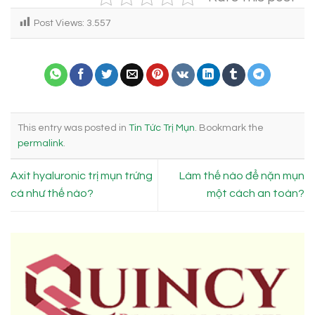
Post Views:
3.557
This entry was posted in
Tin Tức Trị Mụn
. Bookmark the
permalink
.
Axit hyaluronic trị mụn trứng
Làm thế nào để nặn mụn
cá như thế nào?
một cách an toàn?