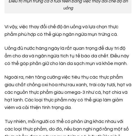
Điều trị mụn trứng cá ở tuổi teen bằng việc thay đổi chế độ ăn
uống
Vì vậy, việc thay đổi chế độ ăn uống và lựa chọn thực
phẩm phù hợp có thể giúp ngăn ngừa mụn trứng cá.
Uống đủ nước hàng ngày là rất quan trọng để duy trì độ
ẩm cho da và ngăn ngừa tích tụ tế bào da chết. Điều này
có thể góp phần giữ cho làn da sạch mụn và khỏe mạnh.
Ngoài ra, nên tăng cường việc tiêu thụ các thực phẩm
giàu chất chống oxi hóa như rau xanh, trái cây tươi, hạt và
các nguồn thực phẩm giàu omega-3 như cá, hạt chia và
hạt lanh. Các loại thực phẩm này có thể giúp làm giảm
viêm và cải thiện tình trạng da.
Tuy nhiên, mỗi người có thể có phản ứng khác nhau với
các loại thực phẩm, do đó, nếu bạn nghi ngờ rằng một số