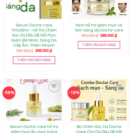
Add to
Add to
wishlist
wishlist
Serum Doctor care
Kem hỗ trợ giảm mụn và
7ml/20ml – Hỗ Trợ Chăm
làm sáng da Doctor care
Sóc Da Dầu Dễ Nổi Mụn,
Giá
Giá
660.000
₫
399.000
₫
gốc
hiện
Giảm Bã Nhờn, Sáng Da,
là:
tại
Cấp Ẩm, Thấm Nhanh
THÊM VÀO GIỎ HÀNG
660.000 ₫.
là:
Giá
Giá
560.000
₫
299.000
₫
399.000 ₫
gốc
hiện
là:
tại
THÊM VÀO GIỎ HÀNG
560.000 ₫.
là:
299.000 ₫.
-56%
-18%
Add to
Add to
wishlist
wishlist
Serum Doctor care hỗ trợ
Bộ Chăm Sóc Da Doctor
giảm mụn ẩn, mụn trứng
Care Cho Da Dầu Dễ Nổi