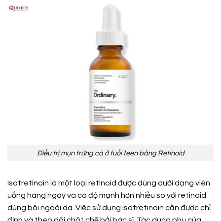
Điều trị mụn trứng cá ở tuổi teen bằng Retinoid
Isotretinoin là một loại retinoid được dùng dưới dạng viên
uống hàng ngày và có độ mạnh hơn nhiều so với retinoid
dùng bôi ngoài da. Việc sử dụng isotretinoin cần được chỉ
định và theo dõi chặt chẽ bởi bác sĩ. Tác dụng phụ của