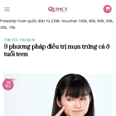
Skip
to
content
Freeship toàn quốc đơn từ 239k. Voucher 100k, 80k, 60k, 50k,
30k, 15k.
TIN TỨC TRỊ MỤN
9 phương pháp điều trị mụn trứng cá ở
tuổi teen
15
Th1