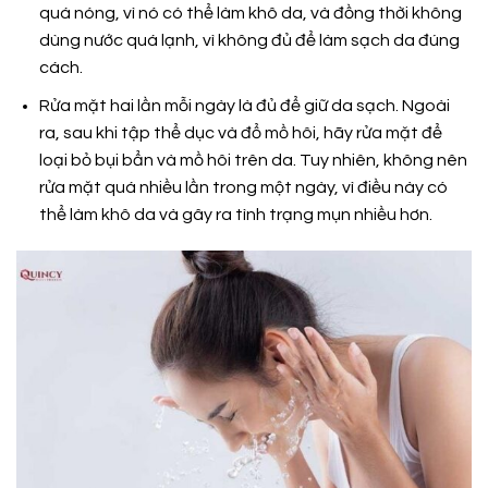
quá nóng, vì nó có thể làm khô da, và đồng thời không
dùng nước quá lạnh, vì không đủ để làm sạch da đúng
cách.
Rửa mặt hai lần mỗi ngày là đủ để giữ da sạch. Ngoài
ra, sau khi tập thể dục và đổ mồ hôi, hãy rửa mặt để
loại bỏ bụi bẩn và mồ hôi trên da. Tuy nhiên, không nên
rửa mặt quá nhiều lần trong một ngày, vì điều này có
thể làm khô da và gây ra tình trạng mụn nhiều hơn.