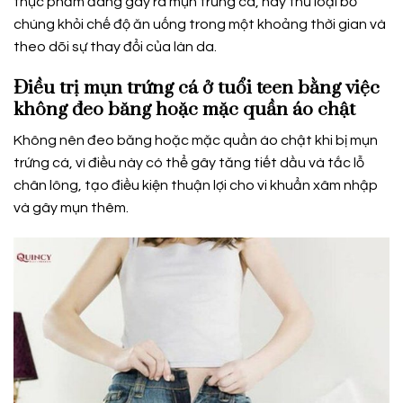
thực phẩm đang gây ra mụn trứng cá, hãy thử loại bỏ
chúng khỏi chế độ ăn uống trong một khoảng thời gian và
theo dõi sự thay đổi của làn da.
Điều trị mụn trứng cá ở tuổi teen bằng việc
không đeo băng hoặc mặc quần áo chật
Không nên đeo băng hoặc mặc quần áo chật khi bị mụn
trứng cá, vì điều này có thể gây tăng tiết dầu và tắc lỗ
chân lông, tạo điều kiện thuận lợi cho vi khuẩn xâm nhập
và gây mụn thêm.