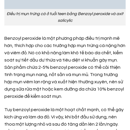
Điều trị mụn trứng cá ở tuổi teen bằng Benzoyl peroxide và axit
salicylic
Benzoyl peroxide là một phương pháp điều trị mạnh mẽ
hơn, thích hợp cho các trường hợp mụn trứng cá nặng hơn
và viêm đỏ. Nó có khả năng làm khô tế bào da chết, kiểm
soát sự tiết dầu dư thừa và tiêu diệt vi khuẩn gây mụn.
Sản phẩm chứa 2-5% benzoyl peroxide có thể cải thiện
tình trạng mụn nang, nốt sần và mụn mủ. Trong trường
hợp mụn viêm lan rộng và xuất hiện thường xuyên, nên sử
dụng sữa rửa mặt hoặc kem dưỡng da chứa 10% benzoyl
peroxide để kiểm soát mụn.
Tuy benzoyl peroxide là một hoạt chất mạnh, có thể gây
kích ứng và làm da đỏ. Vì vậy, khi bắt đầu sử dụng, nên
thoa một lượng nhỏ và sau đó tăng dần lên 2 lần/ngày.