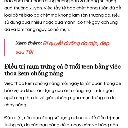
bào chết một cách đúng hướng dẫn và không sử dụng
quá thường xuyên. Việc tẩy tế bào chết hàng tuần đủ để
loại bỏ tế bào da chết mà không làm tổn thương da. Nếu
sử dụng quá nhiều hoặc quá mạnh, có thể gây kích ứng
da và làm tăng nguy cơ nổi mụn.
Xem thêm:
Bí quyết dưỡng da mịn, đẹp
sau Tết
Điều trị mụn trứng cá ở tuổi teen bằng việc
thoa kem chống nắng
Việc thoa kem chống nắng mỗi ngày là rất quan trọng để
bảo vệ da khỏi tác động của ánh nắng mặt trời, ngăn
ngừa ung thư da và giúp phòng ngừa mụn trứng cá do
cháy nắng.
Đặc biệt, nếu bạn đang sử dụng retinoids để điều trị mụn
trứng cá, da của bạn càng dễ bị nhạy cảm và bỏng nên