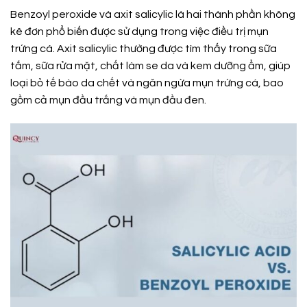
Benzoyl peroxide và axit salicylic là hai thành phần không
kê đơn phổ biến được sử dụng trong việc điều trị mụn
trứng cá. Axit salicylic thường được tìm thấy trong sữa
tắm, sữa rửa mặt, chất làm se da và kem dưỡng ẩm, giúp
loại bỏ tế bào da chết và ngăn ngừa mụn trứng cá, bao
gồm cả mụn đầu trắng và mụn đầu đen.