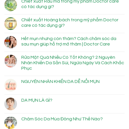
Chiết xuất Rau má trong mỹ phẩm Doctor care
có tác dụng gì?
Chiết xuất Hoàng bách trong mỹ phẩm Doctor
care có tác dụng gì?
Hết mụn nhưng còn thâm? Cách chăm sóc da
sau mụn giúp hỗ trợ mờ thâm | Doctor Care
Rửa Mặt Quá Nhiều Có Tốt Không? 2 Nguyên
Nhân Khiến Da Sần Sùi, Ngứa Ngáy Và Cách Khắc
Phục
NGUYÊN NHÂN KHIẾN DA DỄ NỔI MỤN
DA MỤN LÀ GÌ?
Chăm Sóc Da Mùa Đông Như Thế Nào?