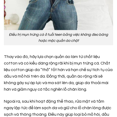
Điều trị mụn trứng cá ở tuổi teen bằng việc không đeo băng
hoặc mặc quần áo chật
Thay vào đó, hãy lựa chọn quần áo làm từ chất liệu
cotton và có kiểu dáng rộng rãi khi bị mụn trứng cá. Chất
liệu cotton giúp da “thở” tốt hơn và hạn chế sự tích tụ của
dầu và mồ hôi trên da. Đồng thời, quần áo rộng rãi sẽ
không gây sự áp lực và ma sát lên da, giúp da thoải mái
hơn và giảm nguy cơ tắc nghẽn lỗ chân lông.
Ngoài ra, sau khi hoạt động thể thao, rửa mặt và tắm
ngay lập tức để làm sạch da và giữ cho lỗ chân lông được
sạch và thông thoáng. Điều này giúp loại bỏ mồ hôi, dầu