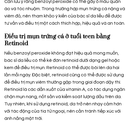
Cần lưu ý rằng benzoyl peroxide có thể gây ố màu quần
áo và tóc nhuộm. Trong trường hợp mụn trứng cá nặng và
viêm đỏ, nên tham khảo ý kiến của bác sĩ da liễu để được
tư vấn và điều trị một cách thích hợp, hiệu quả và an toàn.
Điều trị mụn trứng cá ở tuổi teen bằng
Retinoid
Nếu benzoyl peroxide không đạt hiệu quả mong muốn,
bác sĩ da liễu có thể kê đơn retinoid dưới dạng gel hoặc
kem để điều trị mụn. Retinoid có thể được bôi lên da hai
lần mỗi ngày. Đặc biệt, retinoid cũng có thể được sử dụng
để điều trị mụn viêm thường gặp trong giai đoạn dậy thì.
Retinoid là các dẫn xuất của vitamin A, có tác dụng ngăn
chặn mụn nang, nốt sần và kiểm soát lượng dầu trên da.
Tuy nhiên, khi sử dụng retinoid, da trở nên nhạy cảm hơn
với tác động của tia tử ngoại, nên cần tránh tiếp xúc với
ánh nắng mặt trời.