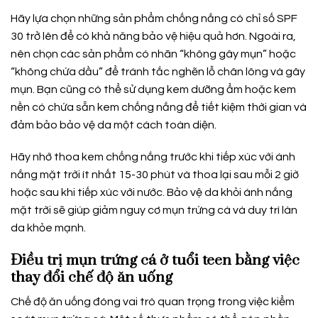
Hãy lựa chọn những sản phẩm chống nắng có chỉ số SPF
30 trở lên để có khả năng bảo vệ hiệu quả hơn. Ngoài ra,
nên chọn các sản phẩm có nhãn “không gây mụn” hoặc
“không chứa dầu” để tránh tắc nghẽn lỗ chân lông và gây
mụn. Bạn cũng có thể sử dụng kem dưỡng ẩm hoặc kem
nền có chứa sẵn kem chống nắng để tiết kiệm thời gian và
đảm bảo bảo vệ da một cách toàn diện.
Hãy nhớ thoa kem chống nắng trước khi tiếp xúc với ánh
nắng mặt trời ít nhất 15-30 phút và thoa lại sau mỗi 2 giờ
hoặc sau khi tiếp xúc với nước. Bảo vệ da khỏi ánh nắng
mặt trời sẽ giúp giảm nguy cơ mụn trứng cá và duy trì làn
da khỏe mạnh.
Điều trị mụn trứng cá ở tuổi teen bằng việc
thay đổi chế độ ăn uống
Chế độ ăn uống đóng vai trò quan trọng trong việc kiểm