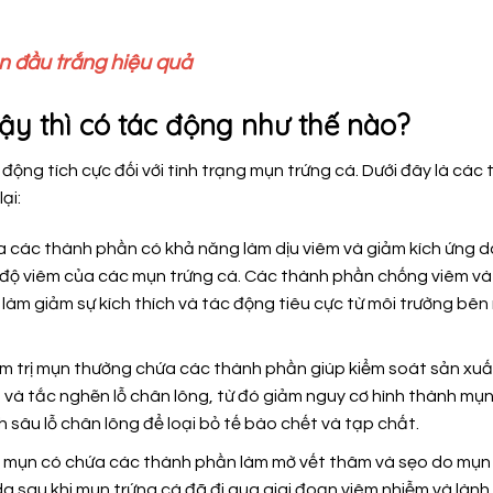
n đầu trắng hiệu quả
ậy thì có tác động như thế nào?
 động tích cực đối với tình trạng mụn trứng cá. Dưới đây là các 
ại:
 các thành phần có khả năng làm dịu viêm và giảm kích ứng d
 độ viêm của các mụn trứng cá. Các thành phần chống viêm và
làm giảm sự kích thích và tác động tiêu cực từ môi trường bên
m trị mụn thường chứa các thành phần giúp kiểm soát sản xu
 và tắc nghẽn lỗ chân lông, từ đó giảm nguy cơ hình thành mụn
 sâu lỗ chân lông để loại bỏ tế bào chết và tạp chất.
rị mụn có chứa các thành phần làm mờ vết thâm và sẹo do mụn
da sau khi mụn trứng cá đã đi qua giai đoạn viêm nhiễm và lành.