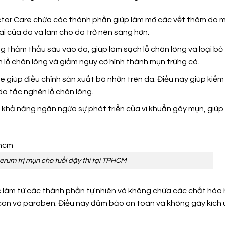
octor Care chứa các thành phần giúp làm mờ các vết thâm do 
oài của da và làm cho da trở nên sáng hơn.
 thẩm thấu sâu vào da, giúp làm sạch lỗ chân lông và loại bỏ 
 lỗ chân lông và giảm nguy cơ hình thành mụn trứng cá.
 giúp điều chỉnh sản xuất bã nhờn trên da. Điều này giúp kiểm
o tắc nghẽn lỗ chân lông.
hả năng ngăn ngừa sự phát triển của vi khuẩn gây mụn, giúp
erum trị mụn cho tuổi dậy thì tại TPHCM
c làm từ các thành phần tự nhiên và không chứa các chất hóa
ilicon và paraben. Điều này đảm bảo an toàn và không gây kích