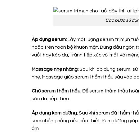
Các bước sử dụng
Áp dụng serum:
Lấy một lượng serum trị mụn tuổ
hoặc trên toàn bộ khuôn mặt. Dùng đầu ngón t
vuốt hay kéo da, tránh tiếp xúc với mắt và miệng
Massage nhẹ nhàng:
Sau khi áp dụng serum, s
nhẹ. Massage giúp serum thẩm thấu sâu vào da 
Chờ serum thẩm thấu:
Để serum thẩm thấu hoàn 
sóc da tiếp theo.
Áp dụng kem dưỡng:
Sau khi serum đã thẩm thấ
kem chống nắng nếu cần thiết. Kem dưỡng giúp 
ẩm.