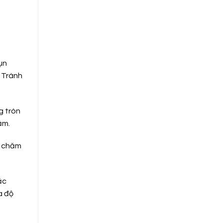
ụn
 Tránh
g tròn
ẩm.
c chăm
ặc
a độ