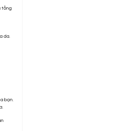
u tổng
a da.
ủa bạn.
a.
àn