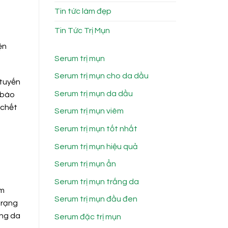
Tin tức làm đẹp
Tin Tức Trị Mụn
ện
Serum trị mụn
Serum trị mụn cho da dầu
 tuyến
Serum trị mụn da dầu
 bào
 chết
Serum trị mụn viêm
Serum trị mụn tốt nhất
Serum trị mụn hiệu quả
Serum trị mụn ẩn
Serum trị mụn trắng da
um
Serum trị mụn đầu đen
trạng
ơng da
Serum đặc trị mụn