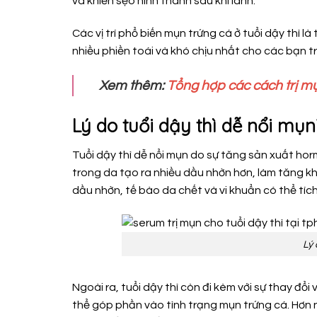
và khiến sẹo hình thành sau khi lành.
Các vị trí phổ biến mụn trứng cá ở tuổi dậy thì l
nhiều phiền toái và khó chịu nhất cho các bạn tr
Xem thêm:
Tổng hợp các cách trị mụ
Lý do tuổi dậy thì dễ nổi mụn
Tuổi dậy thì dễ nổi mụn do sự tăng sản xuất ho
trong da tạo ra nhiều dầu nhờn hơn, làm tăng kh
dầu nhờn, tế bào da chết và vi khuẩn có thể tíc
Lý 
Ngoài ra, tuổi dậy thì còn đi kèm với sự thay đổi
thể góp phần vào tình trạng mụn trứng cá. Hơn nữ