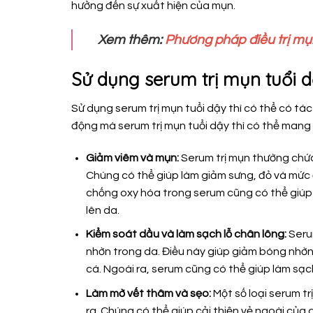
hưởng đến sự xuất hiện của mụn.
Xem thêm:
Phương pháp điều trị mụ
Sử dụng serum trị mụn tuổi d
Sử dụng serum trị mụn tuổi dậy thì có thể có tác
động mà serum trị mụn tuổi dậy thì có thể mang l
Giảm viêm và mụn:
Serum trị mụn thường chứa
Chúng có thể giúp làm giảm sưng, đỏ và mức
chống oxy hóa trong serum cũng có thể giúp 
lên da.
Kiểm soát dầu và làm sạch lỗ chân lông:
Seru
nhờn trong da. Điều này giúp giảm bóng nhờn
cá. Ngoài ra, serum cũng có thể giúp làm sạch
Làm mờ vết thâm và sẹo:
Một số loại serum t
ra. Chúng có thể giúp cải thiện vẻ ngoài của 