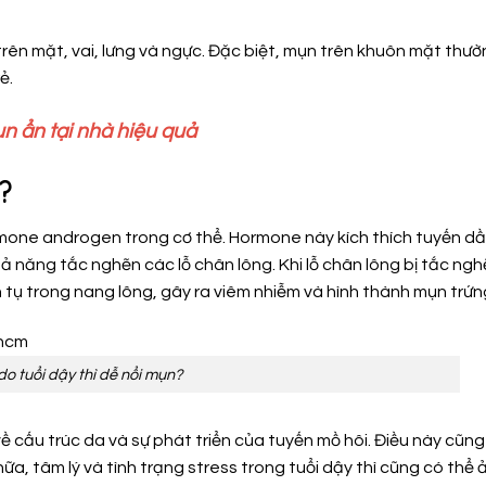
à trên mặt, vai, lưng và ngực. Đặc biệt, mụn trên khuôn mặt thư
ẻ.
n ẩn tại nhà hiệu quả
?
rmone androgen trong cơ thể. Hormone này kích thích tuyến d
ả năng tắc nghẽn các lỗ chân lông. Khi lỗ chân lông bị tắc ngh
h tụ trong nang lông, gây ra viêm nhiễm và hình thành mụn trứn
do tuổi dậy thì dễ nổi mụn?
 về cấu trúc da và sự phát triển của tuyến mồ hôi. Điều này cũng
a, tâm lý và tình trạng stress trong tuổi dậy thì cũng có thể 