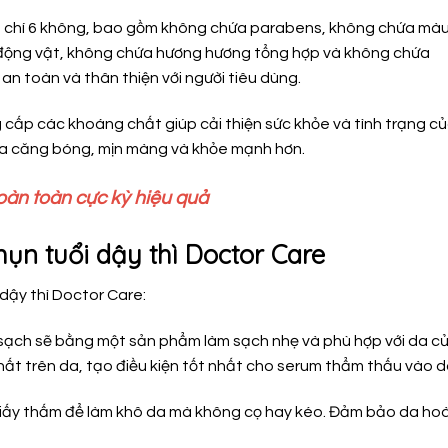
êu chí 6 không, bao gồm không chứa parabens, không chứa mà
động vật, không chứa hương hương tổng hợp và không chứa
an toàn và thân thiện với người tiêu dùng.
 cấp các khoáng chất giúp cải thiện sức khỏe và tình trạng củ
da căng bóng, mịn màng và khỏe mạnh hơn.
toàn toàn cực kỳ hiệu quả
ụn tuổi dậy thì Doctor Care
 dậy thì Doctor Care:
 sạch sẽ bằng một sản phẩm làm sạch nhẹ và phù hợp với da c
hất trên da, tạo điều kiện tốt nhất cho serum thẩm thấu vào d
ấy thấm để làm khô da mà không cọ hay kéo. Đảm bảo da ho