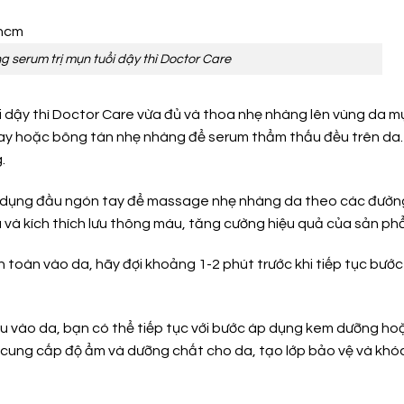
 serum trị mụn tuổi dậy thì Doctor Care
i dậy thì Doctor Care vừa đủ và thoa nhẹ nhàng lên vùng da m
ay hoặc bông tán nhẹ nhàng để serum thẩm thấu đều trên da.
.
ử dụng đầu ngón tay để massage nhẹ nhàng da theo các đườn
và kích thích lưu thông máu, tăng cường hiệu quả của sản ph
toàn vào da, hãy đợi khoảng 1-2 phút trước khi tiếp tục bướ
u vào da, bạn có thể tiếp tục với bước áp dụng kem dưỡng ho
cung cấp độ ẩm và dưỡng chất cho da, tạo lớp bảo vệ và khó