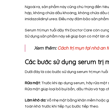
Ngoài ra, sản phẩm này cũng chú trọng đến ti
hợp, không chứa dầu khoáng, không chứa dầu 
imidazolidinyl urea. Điều này đảm bảo sản phẩm 
Serum trị mụn tuổi dậy thì Doctor Care còn cung
Sử dụng sản phẩm này sẽ giúp bạn có một làn 
Xem thêm:
Cách trị mụn tại nhà an 
Các bước sử dụng serum trị m
Dưới đây là các bước sử dụng serum trị mụn tuổi
Rửa mặt:
Trước khi áp dụng serum, hãy rửa mặt
Rửa mặt giúp loại bỏ bụi bẩn, dầu thừa và tạp c
Làm khô da:
Vỗ nhẹ mặt bằng khăn mềm hoặc gi
toàn khô trước khi tiếp tục bước tiếp theo.