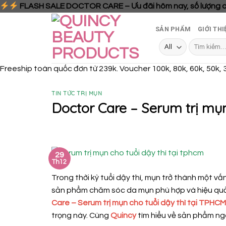
FLASH SALE DOCTOR CARE – Ưu đãi hôm nay, số lượng 
Skip
SẢN PHẨM
GIỚI THI
to
content
Tìm
kiếm:
Freeship toàn quốc đơn từ 239k. Voucher 100k, 80k, 60k, 50k, 
TIN TỨC TRỊ MỤN
Doctor Care – Serum trị mụ
29
Th12
Trong thời kỳ tuổi dậy thì, mụn trở thành một vấn
sản phẩm chăm sóc da mụn phù hợp và hiệu quả 
Care – Serum trị mụn cho tuổi dậy thì tại TPHCM
trọng này. Cùng
Quincy
tìm hiểu về sản phẩm ng