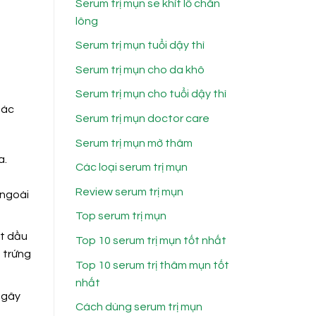
Serum trị mụn se khít lỗ chân
lông
Serum trị mụn tuổi dậy thì
Serum trị mụn cho da khô
Serum trị mụn cho tuổi dậy thì
tác
Serum trị mụn doctor care
Serum trị mụn mờ thâm
a.
Các loại serum trị mụn
Review serum trị mụn
 ngoài
Top serum trị mụn
ất dầu
Top 10 serum trị mụn tốt nhất
 trứng
Top 10 serum trị thâm mụn tốt
nhất
 gây
Cách dùng serum trị mụn