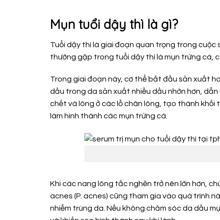
Mụn tuổi dậy thì là gì?
Tuổi dậy thì là giai đoạn quan trọng trong cuộc 
thường gặp trong tuổi dậy thì là mụn trứng cá, c
Trong giai đoạn này, cơ thể bắt đầu sản xuất 
dầu trong da sản xuất nhiều dầu nhờn hơn, dẫn 
chết và lông ở các lỗ chân lông, tạo thành khối 
làm hình thành các mụn trứng cá.
Khi các nang lông tắc nghẽn trở nên lớn hơn, c
acnes (P. acnes) cũng tham gia vào quá trình n
nhiễm trùng da. Nếu không chăm sóc da dầu mụn 