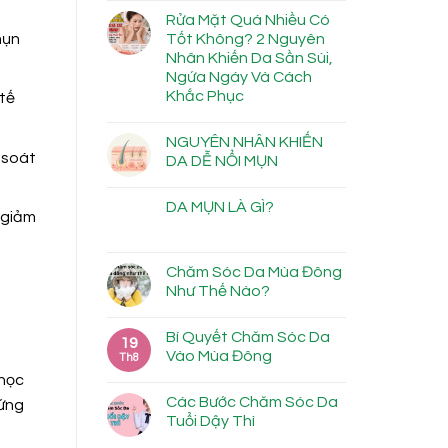
Rửa Mặt Quá Nhiều Có
mụn
Tốt Không? 2 Nguyên
Nhân Khiến Da Sần Sùi,
Ngứa Ngáy Và Cách
Khắc Phục
tế
NGUYÊN NHÂN KHIẾN
 soát
DA DỄ NỔI MỤN
DA MỤN LÀ GÌ?
 giảm
Chăm Sóc Da Mùa Đông
Như Thế Nào?
Bí Quyết Chăm Sóc Da
19
Vào Mùa Đông
Th8
 học
Các Bước Chăm Sóc Da
 ứng
Tuổi Dậy Thì