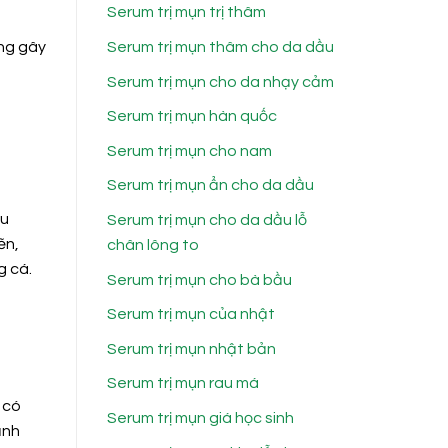
Serum trị mụn trị thâm
ờng gây
Serum trị mụn thâm cho da dầu
Serum trị mụn cho da nhạy cảm
Serum trị mụn hàn quốc
Serum trị mụn cho nam
Serum trị mụn ẩn cho da dầu
ầu
Serum trị mụn cho da dầu lỗ
ẽn,
chân lông to
g cá.
Serum trị mụn cho bà bầu
Serum trị mụn của nhật
Serum trị mụn nhật bản
Serum trị mụn rau má
 có
Serum trị mụn giá học sinh
ảnh