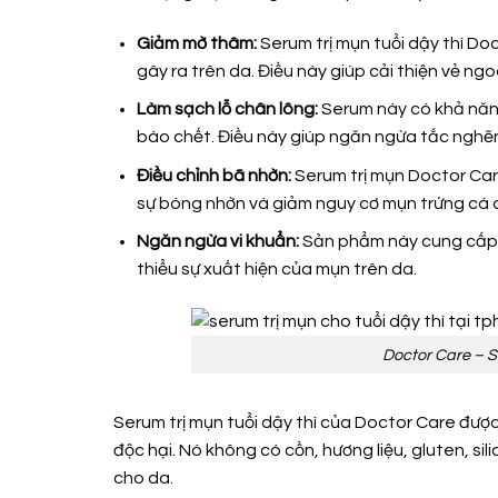
Giảm mờ thâm:
Serum trị mụn tuổi dậy thì D
gây ra trên da. Điều này giúp cải thiện vẻ ng
Làm sạch lỗ chân lông:
Serum này có khả năng
bào chết. Điều này giúp ngăn ngừa tắc nghẽn
Điều chỉnh bã nhờn:
Serum trị mụn Doctor Care
sự bóng nhờn và giảm nguy cơ mụn trứng cá d
Ngăn ngừa vi khuẩn:
Sản phẩm này cung cấp k
thiểu sự xuất hiện của mụn trên da.
Doctor Care – S
Serum trị mụn tuổi dậy thì của Doctor Care đượ
độc hại. Nó không có cồn, hương liệu, gluten, s
cho da.