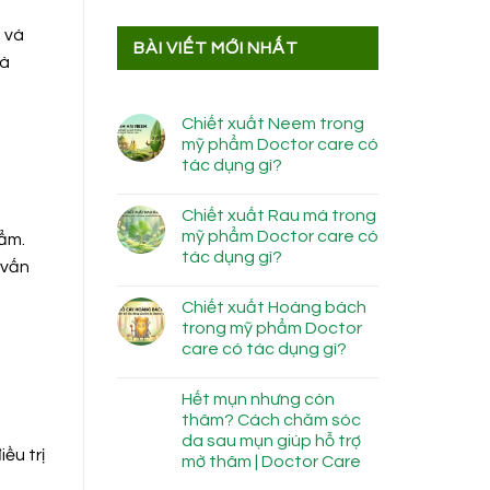
 và
BÀI VIẾT MỚI NHẤT
và
Chiết xuất Neem trong
mỹ phẩm Doctor care có
tác dụng gì?
Chiết xuất Rau má trong
mỹ phẩm Doctor care có
hẩm.
tác dụng gì?
 vấn
Chiết xuất Hoàng bách
trong mỹ phẩm Doctor
care có tác dụng gì?
Hết mụn nhưng còn
thâm? Cách chăm sóc
da sau mụn giúp hỗ trợ
ều trị
mờ thâm | Doctor Care