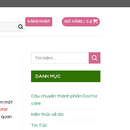
ĐĂNG NHẬP
GIỎ HÀNG /
0
₫
DANH MỤC
Câu chuyện thành phần Doctor
iếm một
care
tor
Kiến thức về da
n quan
Tin Tức