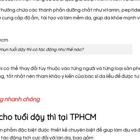
thường chứa các thành phần dưỡng chất như vitamin, peptide
ể cung cấp độ ẩm, tái tạo và làm mềm da, giúp da khỏe mạnh 
mụn tuổi dậy thì có tác động như thế nào?
hì có thể thay đổi tùy thuộc vào từng người và từng loại sản p
g, tốt nhất nên tham khảo ý kiến của bác sĩ da liễu để được tư
ng nhanh chóng
cho tuổi dậy thì tại TPHCM
n phẩm đặc biệt được thiết kế chuyên biệt để giúp làm dịu và đi
tác động tích cực đối với làn da, bao gồm: