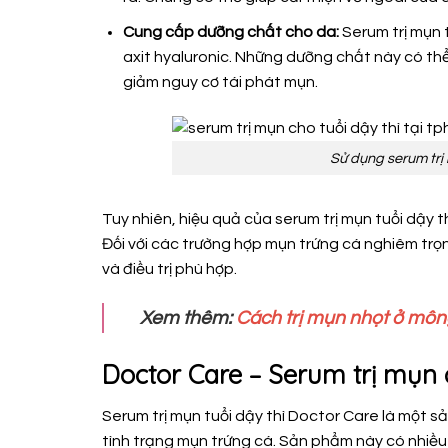
Cung cấp dưỡng chất cho da:
Serum trị mụn 
axit hyaluronic. Những dưỡng chất này có th
giảm nguy cơ tái phát mụn.
Sử dụng serum trị 
Tuy nhiên, hiệu quả của serum trị mụn tuổi dậy t
Đối với các trường hợp mụn trứng cá nghiêm trọn
và điều trị phù hợp.
Xem thêm:
Cách trị mụn nhọt ở mô
Doctor Care – Serum trị mụn 
Serum trị mụn tuổi dậy thì Doctor Care là một sả
tình trạng mụn trứng cá. Sản phẩm này có nhiều 