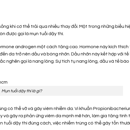
sống khi cơ thể trải qua nhiều thay đổi. Một trong những biểu hi
òn được gọi là mụn tuổi dậy thì.
hormone androgen một cách tăng cao. Hormone này kích thích
đến da trở nên dầu và bóng nhờn. Dầu nhờn này kết hợp với tế
tắc nghẽn gọi là nang lông. Sự tích tụ nang lông, dầu và tế bào
Mụn tuổi dậy thì là gì?
húng có thể vỡ và gây viêm nhiễm da. Vi khuẩn Propionibacteri
ày và gây ra phản ứng viêm da mạnh mẽ hơn, làm gia tăng tình 
tuổi dậy thì đúng cách, việc nhiễm trùng có thể gây tổn thư