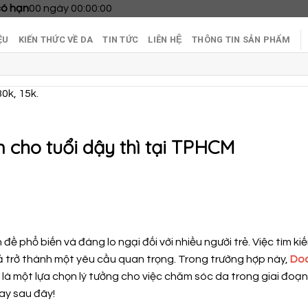
có hạn
00
ngày
00
:
00
:
00
ỆU
KIẾN THỨC VỀ DA
TIN TỨC
LIÊN HỆ
THÔNG TIN SẢN PHẨM
30k, 15k.
n cho tuổi dậy thì tại TPHCM
 đề phổ biến và đáng lo ngại đối với nhiều người trẻ. Việc tìm k
trở thành một yêu cầu quan trọng. Trong trường hợp này,
Doc
là một lựa chọn lý tưởng cho việc chăm sóc da trong giai đoạ
ay sau đây!