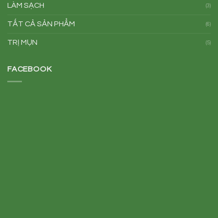
LÀM SẠCH
(3)
TẤT CẢ SẢN PHẨM
(6)
TRỊ MỤN
(5)
FACEBOOK