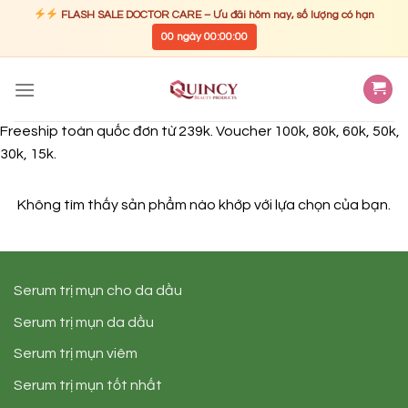
FLASH SALE DOCTOR CARE – Ưu đãi hôm nay, số lượng có hạn
00
ngày
00
:
00
:
00
Skip
to
content
Freeship toàn quốc đơn từ 239k. Voucher 100k, 80k, 60k, 50k,
30k, 15k.
Không tìm thấy sản phẩm nào khớp với lựa chọn của bạn.
Serum trị mụn cho da dầu
Serum trị mụn da dầu
Serum trị mụn viêm
Serum trị mụn tốt nhất