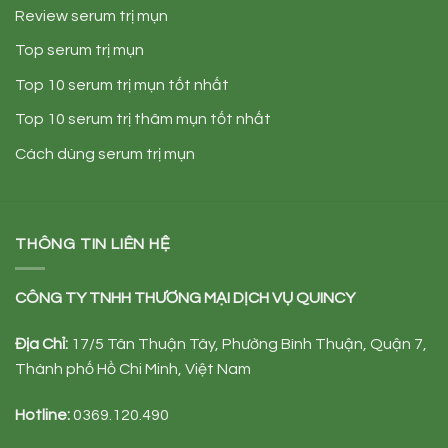
Review serum trị mụn
Top serum trị mụn
Top 10 serum trị mụn tốt nhất
Top 10 serum trị thâm mụn tốt nhất
Cách dùng serum trị mụn
THÔNG TIN LIÊN HỆ
CÔNG TY TNHH TH
ƯƠ
NG M
Ạ
I D
Ị
CH V
Ụ
QUINCY
Đị
a Ch
ỉ
:
17/5 Tân Thuận Tây, Phường Bình Thuận, Quận 7,
Thành phố Hồ Chi Minh, Việt Nam
Hotline:
0369.120.490