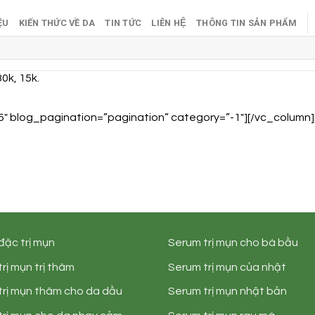
ỆU
KIẾN THỨC VỀ DA
TIN TỨC
LIÊN HỆ
THÔNG TIN SẢN PHẨM
30k, 15k.
5″ blog_pagination=”pagination” category=”-1″][/vc_column]
đặc trị mụn
Serum trị mụn cho bà bầu
rị mụn trị thâm
Serum trị mụn của nhật
trị mụn thâm cho da dầu
Serum trị mụn nhật bản