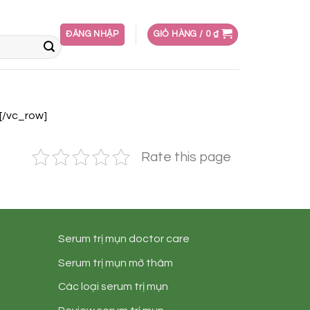
ĐĂNG NHẬP
GIỎ HÀNG /
0
₫
[/vc_row]
Rate this page
Serum trị mụn doctor care
Serum trị mụn mờ thâm
Các loại serum trị mụn