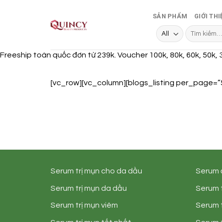
Skip
SẢN PHẨM
GIỚI THI
to
content
Tìm
kiếm:
Freeship toàn quốc đơn từ 239k. Voucher 100k, 80k, 60k, 50k, 
[vc_row][vc_column][blogs_listing per_page=”
Serum trị mụn cho da dầu
Serum 
Serum trị mụn da dầu
Serum t
Serum trị mụn viêm
Serum 