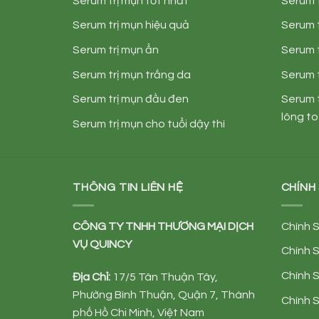
Serum trị mụn tốt nhất
Serum 
Serum trị mụn hiệu quả
Serum 
Serum trị mụn ẩn
Serum 
Serum trị mụn trắng da
Serum 
Serum trị mụn đầu đen
Serum t
lông to
Serum trị mụn cho tuổi dậy thì
THÔNG TIN LIÊN HỆ
CHÍNH
CÔNG TY TNHH TH
ƯƠ
NG M
Ạ
I D
Ị
CH
Chính 
V
Ụ
QUINCY
Chính 
Chính S
Đị
a Ch
ỉ
:
17/5 Tân Thuận Tây,
Phường Bình Thuận, Quận 7, Thành
Chính 
phố Hồ Chi Minh, Việt Nam