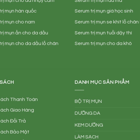
trị mụn cho da nhạy cảm
Serum trị mụn rau má
trị mụn hàn quốc
Serum trị mụn giá học sinh
trị mụn cho nam
Serum trị mụn se khít lỗ chân
trị mụn ẩn cho da dầu
Serum trị mụn tuổi dậy thì
rị mụn cho da dầu lỗ chân
Serum trị mụn cho da khô
 SÁCH
DANH MỤC SẢN PHẨM
Sách Thanh Toán
BỘ TRỊ MỤN
Sách Giao Hàng
DƯỠNG DA
ách Đổi Trả
KEM DƯỠNG
Sách Bảo Mật
LÀM SẠCH