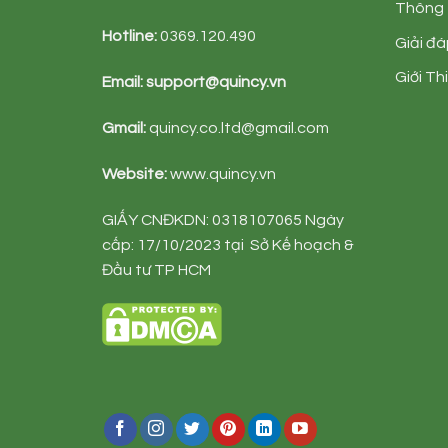
Thông 
Hotline:
0369.120.490
Giải đ
Giới Th
Email:
support@quincy.vn
Gmail:
quincy.co.ltd@gmail.com
Website:
www.quincy.vn
GIẤY CNĐKDN: 0318107065 Ngày
cấp: 17/10/2023 tại Sở Kế hoạch &
Đầu tư TP HCM