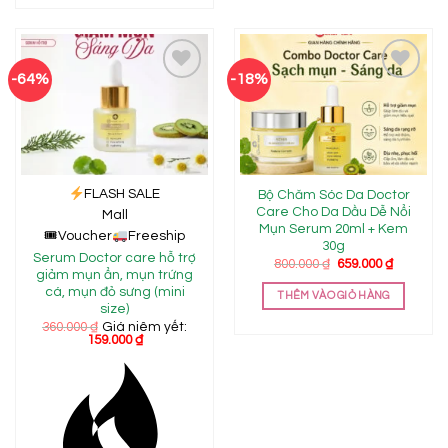
-64%
-18%
Add to
Add to
wishlist
wishlist
FLASH SALE
Bộ Chăm Sóc Da Doctor
Care Cho Da Dầu Dễ Nổi
Mall
Mụn Serum 20ml + Kem
🎟
Voucher
Freeship
30g
Serum Doctor care hỗ trợ
Giá
Giá
800.000
₫
659.000
₫
giảm mụn ẩn, mụn trứng
gốc
hiện
là:
tại
cá, mụn đỏ sưng (mini
THÊM VÀO GIỎ HÀNG
800.000 ₫.
là:
size)
659.000 ₫
360.000
₫
Giá niêm yết:
159.000
₫