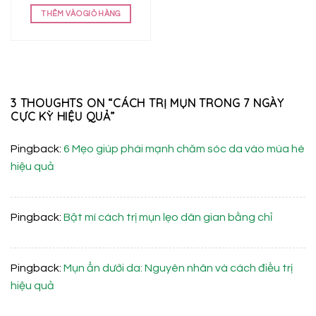
là:
tại
THÊM VÀO GIỎ HÀNG
858.000 ₫.
là:
620.000 ₫.
3 THOUGHTS ON “
CÁCH TRỊ MỤN TRONG 7 NGÀY
CỰC KỲ HIỆU QUẢ
”
Pingback:
6 Mẹo giúp phái mạnh chăm sóc da vào mùa hè
hiệu quả
Pingback:
Bật mí cách trị mụn lẹo dân gian bằng chỉ
Pingback:
Mụn ẩn dưới da: Nguyên nhân và cách điều trị
hiệu quả