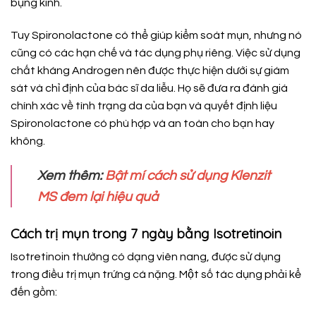
bụng kinh.
Tuy Spironolactone có thể giúp kiểm soát mụn, nhưng nó
cũng có các hạn chế và tác dụng phụ riêng. Việc sử dụng
chất kháng Androgen nên được thực hiện dưới sự giám
sát và chỉ định của bác sĩ da liễu. Họ sẽ đưa ra đánh giá
chính xác về tình trạng da của bạn và quyết định liệu
Spironolactone có phù hợp và an toàn cho bạn hay
không.
Xem thêm:
Bật mí cách sử dụng Klenzit
MS đem lại hiệu quả
Cách trị mụn trong 7 ngày bằng Isotretinoin
Isotretinoin thường có dạng viên nang, được sử dụng
trong điều trị mụn trứng cá nặng. Một số tác dụng phải kể
đến gồm: