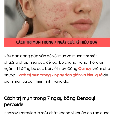
Nếu bạn đang gặp vấn đề với mụn và muốn tìm một
phương pháp hiệu quả để loại bỏ chúng trong thời gian
ngắn, thì đừng bỏ qua bài viết này. Cùng
Quincy
khám phá
những
Cách trị mụn trong 7 ngày đơn giản và hiệu quả
để
giảm mụn và cải thiện tình trạng da.
Cách trị mụn trong 7 ngày bằng Benzoyl
peroxide
Benzoyl Peroxide là một chất kháng vi khuẩn có tác dụng