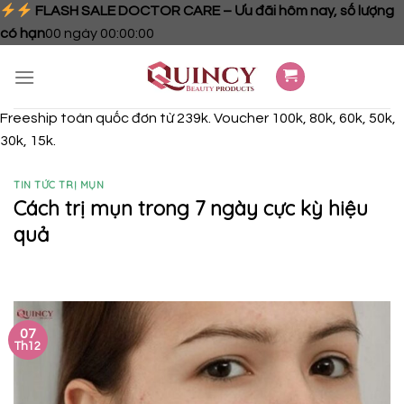
FLASH SALE DOCTOR CARE – Ưu đãi hôm nay, số lượng
có hạn
00
ngày
00
:
00
:
00
Skip
to
content
Freeship toàn quốc đơn từ 239k. Voucher 100k, 80k, 60k, 50k,
30k, 15k.
TIN TỨC TRỊ MỤN
Cách trị mụn trong 7 ngày cực kỳ hiệu
quả
07
Th12