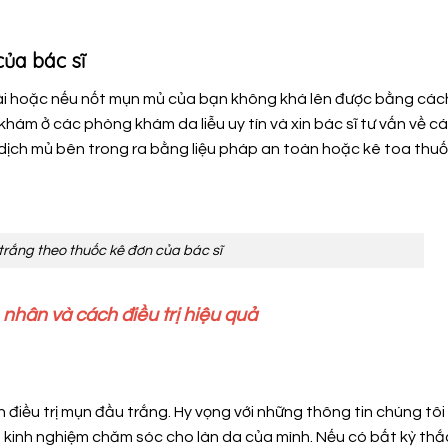
ủa bác sĩ
dài hoặc nếu nốt mụn mủ của bạn không khá lên được bằng các
khám ở các phòng khám da liễu uy tín và xin bác sĩ tư vấn về c
 dịch mủ bên trong ra bằng liệu pháp an toàn hoặc kê toa thu
trắng theo thuốc kê đơn của bác sĩ
nhân và cách điều trị hiệu quả
 điều trị mụn đầu trắng. Hy vọng với những thông tin chúng tô
m kinh nghiệm chăm sóc cho làn da của mình. Nếu có bất kỳ th