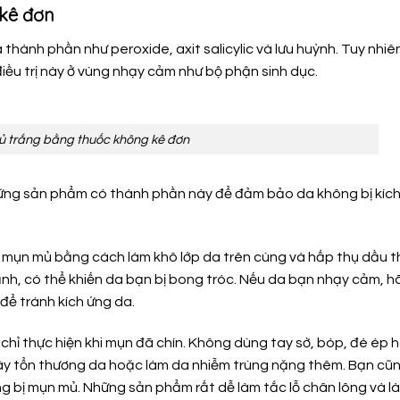
 kê đơn
hành phần như peroxide, axit salicylic và lưu huỳnh. Tuy nhiê
ều trị này ở vùng nhạy cảm như bộ phận sinh dục.
ủ trắng bằng thuốc không kê đơn
những sản phẩm có thành phần này để đảm bảo da không bị kíc
trị mụn mủ bằng cách làm khô lớp da trên cùng và hấp thụ dầu 
ạnh, có thể khiến da bạn bị bong tróc. Nếu da bạn nhạy cảm, h
ể tránh kích ứng da.
chỉ thực hiện khi mụn đã chín. Không dùng tay sờ, bóp, đè ép 
ây tổn thương da hoặc làm da nhiễm trùng nặng thêm. Bạn cũ
g bị mụn mủ. Những sản phẩm rất dễ làm tắc lỗ chân lông và l