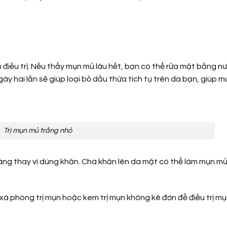
 điều trị. Nếu thấy mụn mủ lâu hết, bạn có thể rửa mặt bằng n
gày hai lần sẽ giúp loại bỏ dầu thừa tích tụ trên da bạn, giúp 
Trị mụn mủ trắng nhỏ
ng thay vì dùng khăn. Chà khăn lên da mặt có thể làm mụn mủ 
 xà phòng trị mụn hoặc kem trị mụn không kê đơn để điều trị m