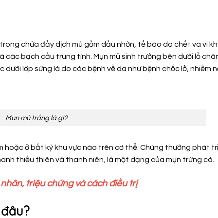
trong chứa đầy dịch mủ gồm dầu nhờn, tế bào da chết và vi k
à các bạch cầu trung tính. Mụn mủ sinh trưởng bên dưới lỗ châ
c dưới lớp sừng là do các bệnh về da như bệnh chốc lở, nhiễm 
Mụn mủ trắng là gì?
 hoặc ở bất kỳ khu vực nào trên cơ thể. Chúng thường phát tr
hanh thiếu thiên và thanh niên, là một dạng của mụn trứng cá.
hân, triệu chứng và cách điều trị
 đâu?