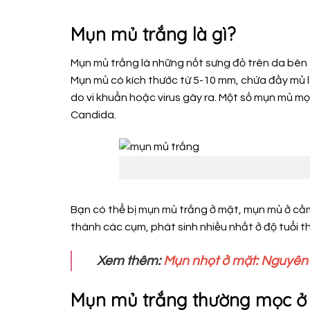
Mụn mủ trắng là gì?
Mụn mủ trắng là những nốt sưng đỏ trên da bên 
Mụn mủ có kích thước từ 5-10 mm, chứa đầy mủ l
do vi khuẩn hoặc virus gây ra. Một số mụn mủ mọ
Candida.
Bạn có thể bị mụn mủ trắng ở mặt, mụn mủ ở cằm
thành các cụm, phát sinh nhiều nhất ở độ tuổi t
Xem thêm:
Mụn nhọt ở mặt: Nguyên n
Mụn mủ trắng thường mọc ở