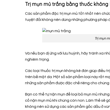
Trị mụn mủ trắng bằng thuốc không
Các sản phẩm đặc trị mụn mủ tốt nhất nên chứa t
tuyệt đối không nên dùng những phương pháp đi
Trị mụn m
Và nếu bạn dị ứng với lưu huỳnh, hãy tránh xa 
nghiêm trọng.
Các loại thuốc trị mụn không kê đơn giúp điều 
trên bề mặt da. Một số sản phẩm loại này rất m
những sản phẩm được đặc chế riêng cho chúng đ
Bạn có thể tự nặn mụn để loại bỏ mụn mủ nhưng 
cố nặn mụn mủ khi chúng còn non. Làm thế sẽ g
không nên sử dụng các sả
n phẩm gốc dầu ở vùn