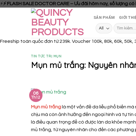
⚡
⚡ FLASH SALE DOCTOR CARE – Ưu đãi hôm nay, số lượng có
Skip
SẢN PHẨM
GIỚI THI
to
content
Tìm
kiếm:
Freeship toàn quốc đơn từ 239k. Voucher 100k, 80k, 60k, 50k, 
TIN TỨC TRỊ MỤN
Mụn mủ trắng: Nguyên nhân 
06
Th12
Mụn mủ trắng
là một vấn đề da liễu phổ biến mà
chịu mà còn ảnh hưởng đến ngoại hình và tự tin 
là điều quan trọng để có được làn da khỏe mạnh v
mủ trắng, từ nguyên nhân cho đến các phương ph