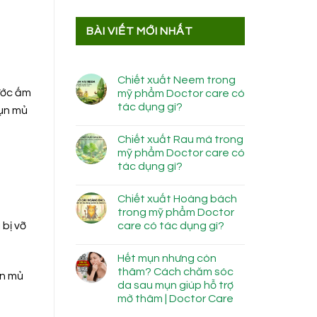
BÀI VIẾT MỚI NHẤT
Chiết xuất Neem trong
ước ấm
mỹ phẩm Doctor care có
tác dụng gì?
mụn mủ
Chiết xuất Rau má trong
mỹ phẩm Doctor care có
tác dụng gì?
Chiết xuất Hoàng bách
trong mỹ phẩm Doctor
care có tác dụng gì?
bị vỡ
Hết mụn nhưng còn
thâm? Cách chăm sóc
ụn mủ
da sau mụn giúp hỗ trợ
mờ thâm | Doctor Care