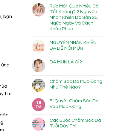
Rửa Mặt Quá Nhiều Có
Tốt Không? 2 Nguyên
n, bạn
Nhân Khiến Da Sần Sùi,
Ngứa Ngáy Và Cách
Khắc Phục
NGUYÊN NHÂN KHIẾN
DA DỄ NỔI MỤN
DA MỤN LÀ GÌ?
h ứng
Chăm Sóc Da Mùa Đông
thừa
Như Thế Nào?
ãy tìm
Bí Quyết Chăm Sóc Da
19
Vào Mùa Đông
Th8
hoặc
Các Bước Chăm Sóc Da
ng
Tuổi Dậy Thì
àm