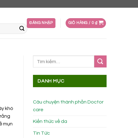
ĐĂNG NHẬP
GIỎ HÀNG /
0
₫
DANH MỤC
Câu chuyện thành phần Doctor
ây khó
care
trắng
Kiến thức về da
ề mụn
Tin Tức