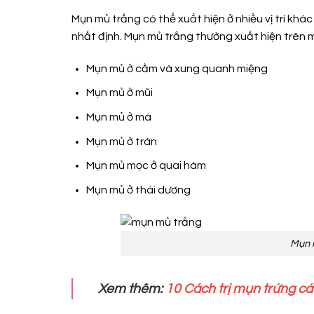
Mụn mủ trắng có thể xuất hiện ở nhiều vị trí khác
nhất định. Mụn mủ trắng thường xuất hiện trên 
Mụn mủ ở cằm và xung quanh miệng
Mụn mủ ở mũi
Mụn mủ ở má
Mụn mủ ở trán
Mụn mủ mọc ở quai hàm
Mụn mủ ở thái dương
Mụn 
Xem thêm:
10 Cách trị mụn trứng cá