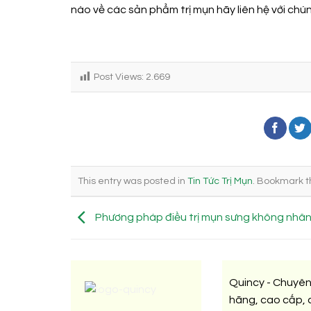
nào về các sản phẩm trị mụn hãy liên hệ với chún
Post Views:
2.669
This entry was posted in
Tin Tức Trị Mụn
. Bookmark 
Phương pháp điều trị mụn sưng không nhân
Quincy - Chuyên
hãng, cao cấp, c