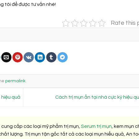
g tôi để được tư vấn nhé!
Rate this 
the
permalink
.
 hiệu quả
Cách trị mụn ẩn tại nhà cực kỳ hiệu q
 cung cấp các loại mỹ phẩm trị mụn,
Serum trị mụn
, kem mụn c
hất lượng. Trị mụn tận gốc tất cả các loại mụn hiểu quả, An t