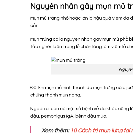
Nguyên nhân gây mụn mủ tr
Mụn mủ trắng nhỏ hoặc lớn là hậu quả viêm da d
cắn.
Mụn trứng cá là nguyên nhân gây mụn mủ phổ biế
tắc nghẽn bên trong lỗ chân lông làm viêm lỗ ch
Nguyên
Đôi khi mụn mủ hình thành do mụn trứng cá bị cứ
chứng thành mụn nang.
Ngoài ra, còn có một số bệnh về da khác cũng 
đậu, pemphigus IgA, bệnh đậu mùa.
Xem thêm:
10 Cách trị mụn lưng tại