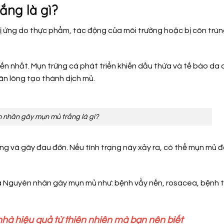
ắng là gì?
ị ứng do thực phẩm, tác động của môi trường hoặc bị côn trù
n nhất. Mụn trứng cá phát triển khiến dầu thừa và tế bào da 
ân lông tạo thành dịch mủ.
 nhân gây mụn mủ trắng là gì?
ng và gây đau đớn. Nếu tình trạng này xảy ra, có thể mụn mủ đ
là Nguyên nhân gây mụn mủ như: bệnh vẩy nến, rosacea, bệnh 
 nhà hiệu quả từ thiên nhiên mà bạn nên biết