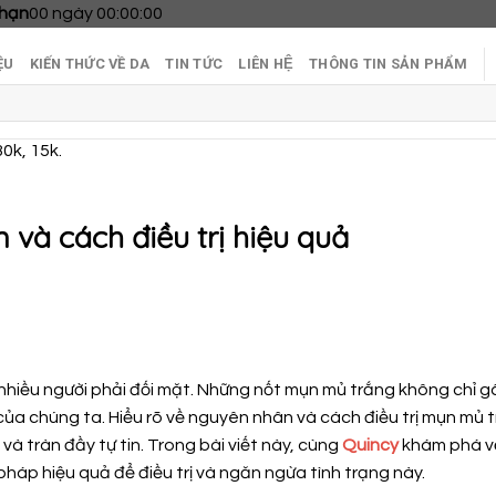
 hạn
00
ngày
00
:
00
:
00
ỆU
KIẾN THỨC VỀ DA
TIN TỨC
LIÊN HỆ
THÔNG TIN SẢN PHẨM
30k, 15k.
và cách điều trị hiệu quả
 nhiều người phải đối mặt. Những nốt mụn mủ trắng không chỉ g
của chúng ta. Hiểu rõ về nguyên nhân và cách điều trị mụn mủ 
à tràn đầy tự tin. Trong bài viết này, cùng
Quincy
khám phá v
áp hiệu quả để điều trị và ngăn ngừa tình trạng này.