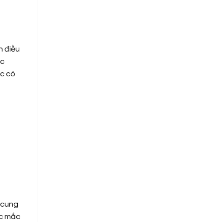
h điều
ác
ốc có
i cung
ắc mắc