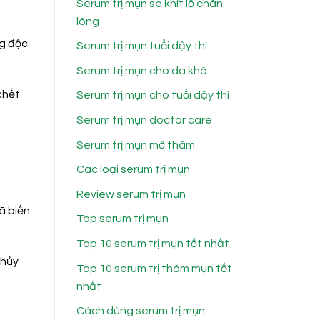
Serum trị mụn se khít lỗ chân
lông
ng độc
Serum trị mụn tuổi dậy thì
Serum trị mụn cho da khô
chết
Serum trị mụn cho tuổi dậy thì
Serum trị mụn doctor care
Serum trị mụn mờ thâm
Các loại serum trị mụn
Review serum trị mụn
ã biến
Top serum trị mụn
Top 10 serum trị mụn tốt nhất
thủy
Top 10 serum trị thâm mụn tốt
nhất
Cách dùng serum trị mụn