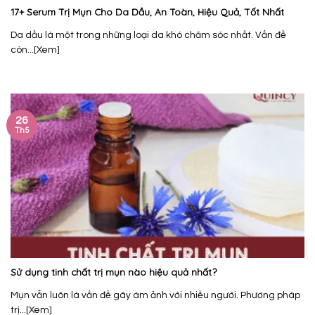
17+ Serum Trị Mụn Cho Da Dầu, An Toàn, Hiệu Quả, Tốt Nhất
Da dầu là một trong những loại da khó chăm sóc nhất. Vấn đề
còn...[Xem]
26
Th5
Sử dụng tinh chất trị mụn nào hiệu quả nhất?
Mụn vẫn luôn là vấn đề gây ám ảnh với nhiều người. Phương pháp
trị...[Xem]