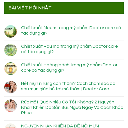
BÀI VIẾT MỚI NHẤT
Chiết xuất Neem trong mỹ phẩm Doctor care có
tác dụng gì?
Chiết xuất Rau má trong mỹ phẩm Doctor care
có tác dụng gì?
Chiết xuất Hoàng bách trong mỹ phẩm Doctor
care có tác dụng gì?
Hết mụn nhưng còn thâm? Cách chăm sóc da
sau mụn giúp hỗ trợ mờ thâm | Doctor Care
Rửa Mặt Quá Nhiều Có Tốt Không? 2 Nguyên
Nhân Khiến Da Sần Sùi, Ngứa Ngáy Và Cách Khắc
Phục
NGUYÊN NHÂN KHIẾN DA DỄ NỔI MỤN