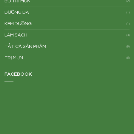
BỘ TRỊ MỤN
(2)
DƯỠNG DA
(1)
KEM DƯỠNG
(1)
LÀM SẠCH
(3)
TẤT CẢ SẢN PHẨM
(6)
TRỊ MỤN
(5)
FACEBOOK