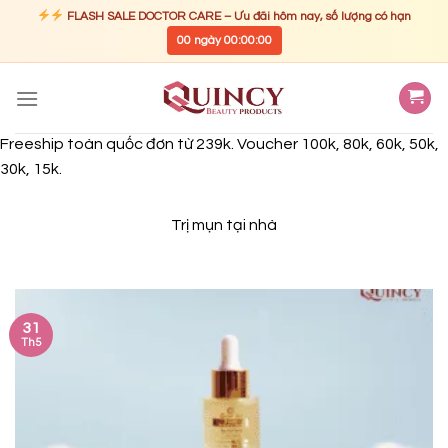
FLASH SALE DOCTOR CARE – Ưu đãi hôm nay, số lượng có hạn
00
ngày
00
:
00
:
00
Skip
to
content
Freeship toàn quốc đơn từ 239k. Voucher 100k, 80k, 60k, 50k,
30k, 15k.
Trị mụn tại nhà
31
Th5