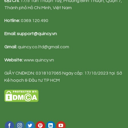
Đị
a Ch
ỉ
:
17/5 Tân Thuận Tây, Phường Bình Thuận, Quận 7,
Thành phố Hồ Chi Minh, Việt Nam
Hotline:
0369.120.490
Email:
support@quincy.vn
Gmail:
quincy.co.ltd@gmail.com
Website:
www.quincy.vn
GIẤY CNĐKDN: 0318107065 Ngày cấp: 17/10/2023 tại Sở
Kế hoạch & Đầu tư TP HCM