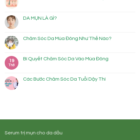
DA MỤN LÀ GÌ?
Chăm Sóc Da Mùa Đông Như Thế Nào?
Bí Quyết Chăm Sóc Da Vào Mùa Đông
19
Th8
Các Bước Chăm Sóc Da Tuổi Dậy Thì
Serum trị mụn cho da dầu