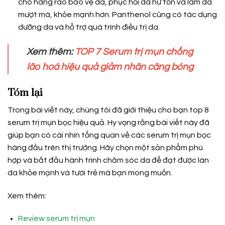
cho hàng rào bảo vệ da, phục hồi da hư tổn và làm da
mượt mà, khỏe mạnh hơn. Panthenol cũng có tác dụng
dưỡng da và hỗ trợ quá trình điều trị da.
Xem thêm:
TOP 7 Serum trị mụn chống
lão hoá hiệu quả giảm nhăn căng bóng
Tóm lại
Trong bài viết này, chúng tôi đã giới thiệu cho bạn top 8
serum trị mụn bọc hiệu quả. Hy vọng rằng bài viết này đã
giúp bạn có cái nhìn tổng quan về các serum trị mụn bọc
hàng đầu trên thị trường. Hãy chọn một sản phẩm phù
hợp và bắt đầu hành trình chăm sóc da để đạt được làn
da khỏe mạnh và tươi trẻ mà bạn mong muốn.
Xem thêm:
Review serum trị mụn