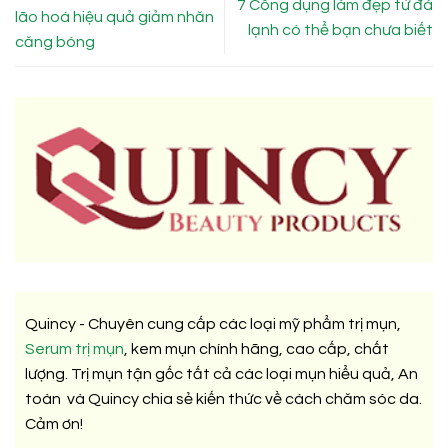
7 Công dụng làm đẹp từ đá
lão hoá hiệu quả giảm nhăn
lạnh có thể bạn chưa biết
căng bóng
Quincy - Chuyên cung cấp các loại mỹ phẩm trị mụn,
Serum trị mụn
, kem mụn chính hãng, cao cấp, chất
lượng. Trị mụn tận gốc tất cả các loại mụn hiểu quả, An
toàn và Quincy chia sẻ kiến thức về cách chăm sóc da.
Cảm ơn!