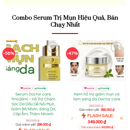
Combo Serum Trị Mụn Hiệu Quả, Bán
Chạy Nhất
-56%
-47%
Add to
Add to
wishlist
wishlist
FLASH
FLASH
🎟
🎟
Mall
Mall
Voucher
Freeship
Voucher
Freeship
SALE
SALE
Serum Doctor care
Kem hỗ trợ giảm mụn và
7ml/20ml – Hỗ Trợ Chăm
làm sáng da Doctor care
Sóc Da Dầu Dễ Nổi Mụn,
660.000
₫
Giảm Bã Nhờn, Sáng Da,
Giá niêm yết:
399.000
₫
Cấp Ẩm, Thấm Nhanh
FLASH SALE:
560.000
₫
349.000
₫
Giá niêm yết:
299.000
₫
Tiết kiệm thêm
50.000
₫