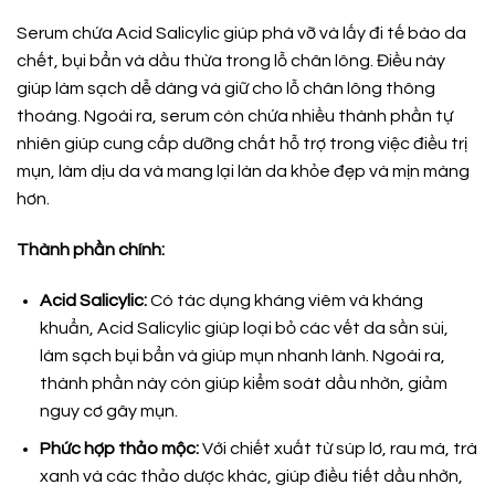
Serum chứa Acid Salicylic giúp phá vỡ và lấy đi tế bào da
chết, bụi bẩn và dầu thừa trong lỗ chân lông. Điều này
giúp làm sạch dễ dàng và giữ cho lỗ chân lông thông
thoáng. Ngoài ra, serum còn chứa nhiều thành phần tự
nhiên giúp cung cấp dưỡng chất hỗ trợ trong việc điều trị
mụn, làm dịu da và mang lại làn da khỏe đẹp và mịn màng
hơn.
Thành phần chính:
Acid Salicylic:
Có tác dụng kháng viêm và kháng
khuẩn, Acid Salicylic giúp loại bỏ các vết da sần sùi,
làm sạch bụi bẩn và giúp mụn nhanh lành. Ngoài ra,
thành phần này còn giúp kiểm soát dầu nhờn, giảm
nguy cơ gây mụn.
Phức hợp thảo mộc:
Với chiết xuất từ súp lơ, rau má, trà
xanh và các thảo dược khác, giúp điều tiết dầu nhờn,