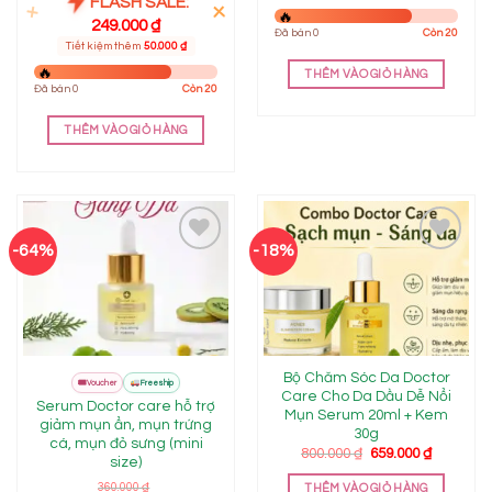
FLASH SALE:
249.000
₫
Đã bán 0
Còn 20
Tiết kiệm thêm
50.000
₫
THÊM VÀO GIỎ HÀNG
Đã bán 0
Còn 20
THÊM VÀO GIỎ HÀNG
-64%
-18%
Add to
Add to
wishlist
wishlist
Bộ Chăm Sóc Da Doctor
FLASH
🎟
Mall
Voucher
Freeship
SALE
Care Cho Da Dầu Dễ Nổi
Serum Doctor care hỗ trợ
Mụn Serum 20ml + Kem
giảm mụn ẩn, mụn trứng
30g
cá, mụn đỏ sưng (mini
Giá
Giá
800.000
₫
659.000
₫
size)
gốc
hiện
là:
tại
360.000
₫
THÊM VÀO GIỎ HÀNG