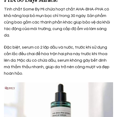
PHA 30 Days Miracle
Tinh chất Some By Mi chứa hoạt chất AHA-BHA-PHA có
khả năng loại bỏ mụn bọc chỉ trong 30 ngày. Sản phẩm
cũng bao gồm các thành phần khác giúp bảo vệ da khỏi
tác động của môi trường, cung cấp độ ẩm và làm sáng
da.
Đặc biệt, serum có 2 lớp dầu và nước, trước khi sử dụng
cần lắc đều chai để hòa trộn hai pha này trước khi thoa
lên da. Mặc dù có chứa dầu, serum không gây bết dính
mà thẩm thấu nhanh, giúp da trở nên căng mượt và đẹp
hoàn hảo.