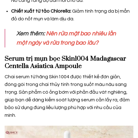
Nó cũng tăng độ đàn hồi cho da.
Chiết xuất từ tảo Chlorella:
Giảm tình trạng da bị mẩn
đỏ do nốt mụn và làm dịu da.
Xem thêm:
Nên rửa mặt bao nhiêu lần
một ngày và rửa trong bao lâu?
Serum trị mụn bọc Skin1004 Madagascar
Centella Asiatica Ampoule
Chai serum từ hãng Skin1004 được thiết kế đơn giản,
đóng gói trong chai thủy tinh trong suốt màu nâu sang
trọng. Sản phẩm có ống bơm với phần đầu vát nghiêng,
giúp bạn dễ dàng kiểm soát lượng serum cần lấy ra, đảm
bảo sử dụng đúng liều lượng phù hợp với nhu cầu của
mình.