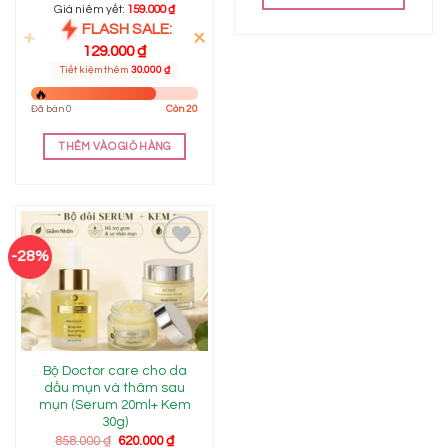
800.000 ₫.
là:
Giá niêm yết:
159.000
₫
659.000 ₫
FLASH SALE:
129.000
₫
Tiết kiệm thêm
30.000
₫
Đã bán 0
Còn 20
THÊM VÀO GIỎ HÀNG
-28%
Add to
wishlist
Bộ Doctor care cho da
dầu mụn và thâm sau
mụn (Serum 20ml+ Kem
30g)
Giá
Giá
858.000
₫
620.000
₫