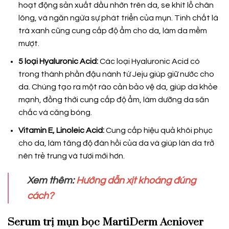
hoạt động sản xuất dầu nhờn trên da, se khít lỗ chân
lông, và ngăn ngừa sự phát triển của mụn. Tinh chất lá
trà xanh cũng cung cấp độ ẩm cho da, làm da mềm
mượt.
5 loại Hyaluronic Acid:
Các loại Hyaluronic Acid có
trong thành phần đậu nành từ Jeju giúp giữ nước cho
da. Chúng tạo ra một rào cản bảo vệ da, giúp da khỏe
mạnh, đồng thời cung cấp độ ẩm, làm dưỡng da săn
chắc và căng bóng.
Vitamin E, Linoleic Acid:
Cung cấp hiệu quả khôi phục
cho da, làm tăng độ đàn hồi của da và giúp làn da trở
nên trẻ trung và tươi mới hơn.
Xem thêm:
Hướng dẫn xịt khoáng đúng
cách?
Serum trị mụn bọc MartiDerm Acniover