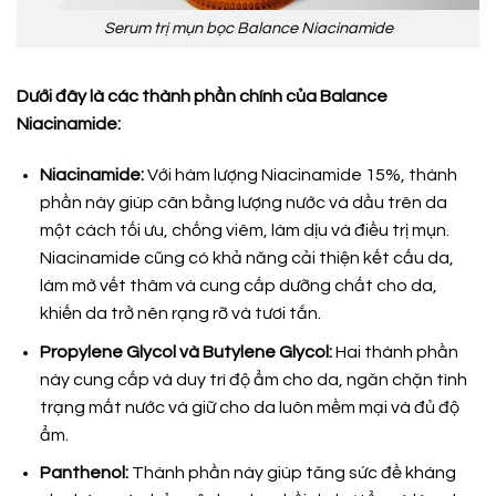
Serum trị mụn bọc Balance Niacinamide
Dưới đây là các thành phần chính của Balance
Niacinamide:
Niacinamide:
Với hàm lượng Niacinamide 15%, thành
phần này giúp cân bằng lượng nước và dầu trên da
một cách tối ưu, chống viêm, làm dịu và điều trị mụn.
Niacinamide cũng có khả năng cải thiện kết cấu da,
làm mờ vết thâm và cung cấp dưỡng chất cho da,
khiến da trở nên rạng rỡ và tươi tắn.
Propylene Glycol và Butylene Glycol:
Hai thành phần
này cung cấp và duy trì độ ẩm cho da, ngăn chặn tình
trạng mất nước và giữ cho da luôn mềm mại và đủ độ
ẩm.
Panthenol:
Thành phần này giúp tăng sức đề kháng