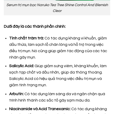
Serum trị mụn bọc Naruko Tea Tree Shine Control And Blemish
Clear
Dưới đây là các thành phần chính:
Tinh chất tràm trà:
Có tác dụng kháng vi khuẩn, giảm
dầu thừa, làm sạch lỗ chân lông và hỗ trợ trong việc
điều trị mụn. Nó cũng giúp giảm tác động của các tác
nhân gây mụn.
Salicylic Acid:
Giúp giảm sưng viêm, kháng khuẩn, làm
sạch tạp chất và dầu nhờn, giúp da thông thoáng.
Salicylic Acid có hiệu quả trong việc điều trị mụn và
giảm tình trạng mụn.
Arbutin:
Có tác dụng làm sáng da và ngăn chặn quá
trình hình thành các sắc tố gây sạm màu da.
Niacinamide và Acid Tranexamic:
Có tác dụng kháng