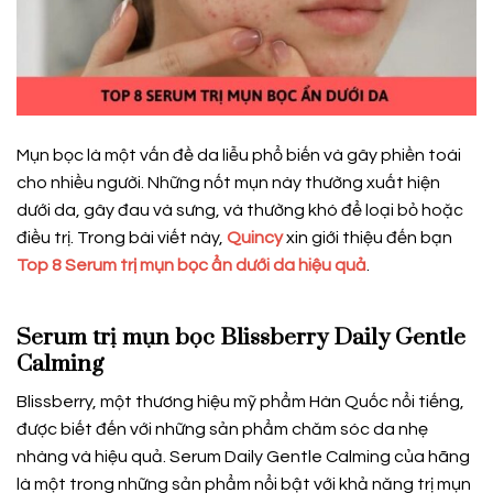
Mụn bọc là một vấn đề da liễu phổ biến và gây phiền toái
cho nhiều người. Những nốt mụn này thường xuất hiện
dưới da, gây đau và sưng, và thường khó để loại bỏ hoặc
điều trị. Trong bài viết này,
Quincy
xin giới thiệu đến bạn
Top 8 Serum trị mụn bọc ẩn dưới da hiệu quả
.
Serum trị mụn bọc Blissberry Daily Gentle
Calming
Blissberry, một thương hiệu mỹ phẩm Hàn Quốc nổi tiếng,
được biết đến với những sản phẩm chăm sóc da nhẹ
nhàng và hiệu quả. Serum Daily Gentle Calming của hãng
là một trong những sản phẩm nổi bật với khả năng trị mụn