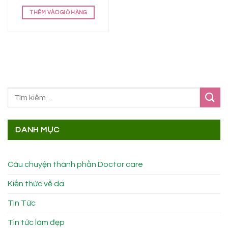
gốc
hiện
là:
tại
THÊM VÀO GIỎ HÀNG
858.000 ₫.
là:
620.000 ₫.
DANH MỤC
Câu chuyện thành phần Doctor care
Kiến thức về da
Tin Tức
Tin tức làm đẹp