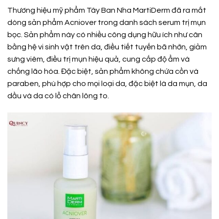
Thương hiệu mỹ phẩm Tây Ban Nha MartiDerm đã ra mắt
dòng sản phẩm Acniover trong danh sách serum trị mụn
bọc. Sản phẩm này có nhiều công dụng hữu ích như cân
bằng hệ vi sinh vật trên da, điều tiết tuyến bã nhờn, giảm
sưng viêm, điều trị mụn hiệu quả, cung cấp độ ẩm và
chống lão hóa. Đặc biệt, sản phẩm không chứa cồn và
paraben, phù hợp cho mọi loại da, đặc biệt là da mụn, da
dầu và da có lỗ chân lông to.