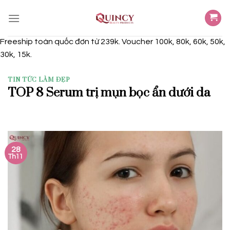
Skip
to
content
Freeship toàn quốc đơn từ 239k. Voucher 100k, 80k, 60k, 50k,
30k, 15k.
TIN TỨC LÀM ĐẸP
TOP 8 Serum trị mụn bọc ẩn dưới da
28
Th11