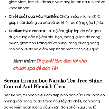
giảm viêm, làm dịu da mụn và mang lại làn da tươi trẻ và
khỏe khoắn.
Chiết xuất quả Hắc Mai Biển:
Chứa nhiều vitamin E, C
giúp nuôi dưỡng và bảo vệ da khỏi tác động gốc tự do.
Sodium Hyaluronate:
Giữ độ ẩm, giúp lớp da bề ngoài
được cung cấp độ ẩm phù hợp, mang lại làn da căng
mượt, giảm tình trạng đỏ và sưng, tăng cường hàng
rào bảo vệ da và giảm nếp nhăn một cách hiệu quả.
Xem thêm:
Bí quyết làm đẹp tại nhà
chuẩn spa để đón Tết
Serum trị mụn bọc Naruko Tea Tree Shine
Control And Blemish Clear
Serum này từ nhãn hiệu làm đẹp bình dân của Đài Loan có
những khả năng quan trọng như tẩy da chết, cân bằng
da và kiểm soát lượng dầu nhờn. Sản phẩm giữ cho lỗ