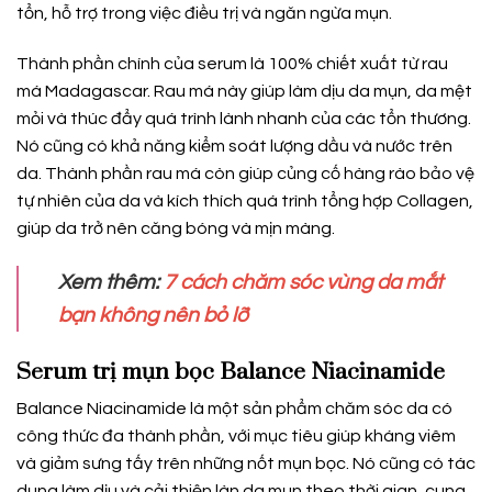
tổn, hỗ trợ trong việc điều trị và ngăn ngừa mụn.
Thành phần chính của serum là 100% chiết xuất từ rau
má Madagascar. Rau má này giúp làm dịu da mụn, da mệt
mỏi và thúc đẩy quá trình lành nhanh của các tổn thương.
Nó cũng có khả năng kiểm soát lượng dầu và nước trên
da. Thành phần rau má còn giúp củng cố hàng rào bảo vệ
tự nhiên của da và kích thích quá trình tổng hợp Collagen,
giúp da trở nên căng bóng và mịn màng.
Xem thêm:
7 cách chăm sóc vùng da mắt
bạn không nên bỏ lỡ
Serum trị mụn bọc
Balance Niacinamide
Balance Niacinamide là một sản phẩm chăm sóc da có
công thức đa thành phần, với mục tiêu giúp kháng viêm
và giảm sưng tấy trên những nốt mụn bọc. Nó cũng có tác
dụng làm dịu và cải thiện làn da mụn theo thời gian, cung