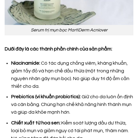
Serum trị mụn bọc MartiDerm Acniover
Dưới đây là các thành phần chính của sản phẩm:
Niacinamide:
Có tác dụng chống viêm, kháng khuẩn,
giảm tấy đỏ và hạn chế dầu thừa (một trong những
nguyên nhân gây mụn bọc). Nó giúp duy trì độ ẩm cần
thiết cho da.
Prebiotics (vi khuẩn probiotics):
Giữ cho da luôn ổn định
và cân bằng. Chúng hạn chế khả năng hình thành mụn
và giúp da khỏe mạnh hơn.
Chiết xuất từ hoa sen:
Kiểm soát lượng dầu dư thừa,
loại bỏ mụn và giảm nguy cơ tái phát mụn, thâm nám.