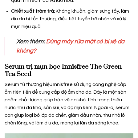
quá trình sạm da và lão hóa.
Chiết xuất tràm trà:
Kháng khuẩn, giảm sưng tấy, làm
dịu da bị tổn thương, điều tiết tuyến bã nhờn và xử lý
mụn hiệu quả.
Xem thêm:
Dùng máy rửa mặt có bị xệ da
không?
Serum trị mụn bọc Innisfree The Green
Tea Seed
Serum từ thương hiệu Innisfree sử dụng công nghệ cấp
ẩm tiên tiến để cung cấp độ ẩm cho da. Đây là một sản
phẩm chất lượng giúp bảo vệ da khỏi tình trạng thiếu
nước như da khô, sần sùi, và độ mịn kém. Ngoài ra, serum
còn giúp loại bỏ lớp da chết, giảm dầu nhờn, thu nhỏ lỗ
chân lông, và làm dịu da, mang lại làn da sáng khỏe.