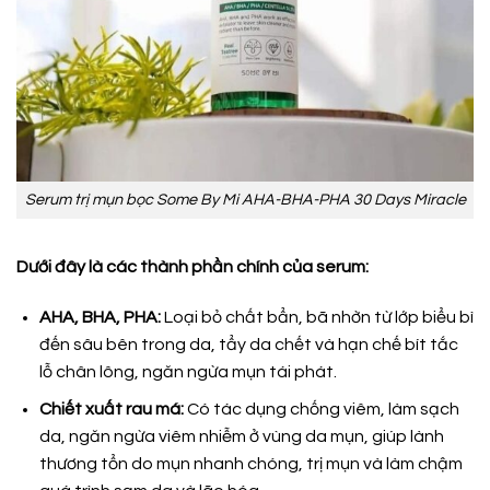
Serum trị mụn bọc Some By Mi AHA-BHA-PHA 30 Days Miracle
Dưới đây là các thành phần chính của serum:
AHA, BHA, PHA:
Loại bỏ chất bẩn, bã nhờn từ lớp biểu bì
đến sâu bên trong da, tẩy da chết và hạn chế bít tắc
lỗ chân lông, ngăn ngừa mụn tái phát.
Chiết xuất rau má:
Có tác dụng chống viêm, làm sạch
da, ngăn ngừa viêm nhiễm ở vùng da mụn, giúp lành
thương tổn do mụn nhanh chóng, trị mụn và làm chậm