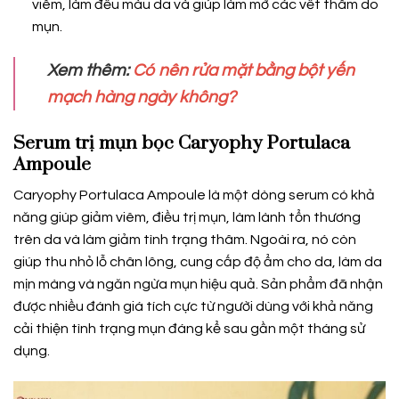
viêm, làm đều màu da và giúp làm mờ các vết thâm do
mụn.
Xem thêm:
Có nên rửa mặt bằng bột yến
mạch hàng ngày không?
Serum trị mụn bọc Caryophy Portulaca
Ampoule
Caryophy Portulaca Ampoule là một dòng serum có khả
năng giúp giảm viêm, điều trị mụn, làm lành tổn thương
trên da và làm giảm tình trạng thâm. Ngoài ra, nó còn
giúp thu nhỏ lỗ chân lông, cung cấp độ ẩm cho da, làm da
mịn màng và ngăn ngừa mụn hiệu quả. Sản phẩm đã nhận
được nhiều đánh giá tích cực từ người dùng với khả năng
cải thiện tình trạng mụn đáng kể sau gần một tháng sử
dụng.