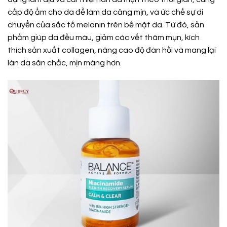
cấp độ ẩm cho da để làm da căng mịn, và ức chế sự di
chuyển của sắc tố melanin trên bề mặt da. Từ đó, sản
phẩm giúp da đều màu, giảm các vết thâm mụn, kích
thích sản xuất collagen, nâng cao độ đàn hồi và mang lại
làn da săn chắc, mịn màng hơn.