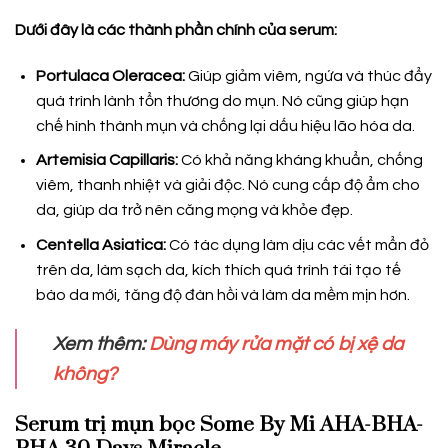
Dưới đây là các thành phần chính của serum:
Portulaca Oleracea:
Giúp giảm viêm, ngứa và thúc đẩy
quá trình lành tổn thương do mụn. Nó cũng giúp hạn
chế hình thành mụn và chống lại dấu hiệu lão hóa da.
Artemisia Capillaris:
Có khả năng kháng khuẩn, chống
viêm, thanh nhiệt và giải độc. Nó cung cấp độ ẩm cho
da, giúp da trở nên căng mọng và khỏe đẹp.
Centella Asiatica:
Có tác dụng làm dịu các vết mẩn đỏ
trên da, làm sạch da, kích thích quá trình tái tạo tế
bào da mới, tăng độ đàn hồi và làm da mềm mịn hơn.
Xem thêm:
Dùng máy rửa mặt có bị xệ da
không?
Serum trị mụn bọc Some By Mi AHA-BHA-