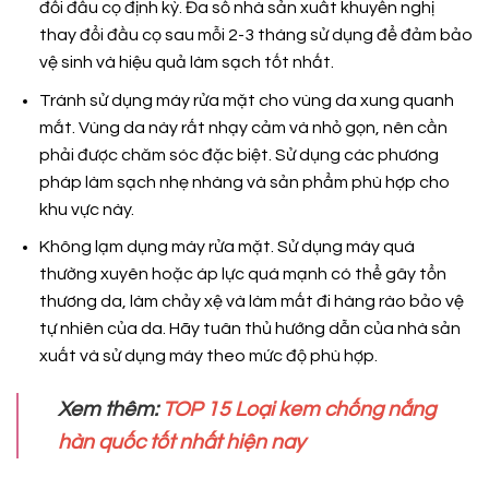
đổi đầu cọ định kỳ. Đa số nhà sản xuất khuyến nghị
thay đổi đầu cọ sau mỗi 2-3 tháng sử dụng để đảm bảo
vệ sinh và hiệu quả làm sạch tốt nhất.
Tránh sử dụng máy rửa mặt cho vùng da xung quanh
mắt. Vùng da này rất nhạy cảm và nhỏ gọn, nên cần
phải được chăm sóc đặc biệt. Sử dụng các phương
pháp làm sạch nhẹ nhàng và sản phẩm phù hợp cho
khu vực này.
Không lạm dụng máy rửa mặt. Sử dụng máy quá
thường xuyên hoặc áp lực quá mạnh có thể gây tổn
thương da, làm chảy xệ và làm mất đi hàng rào bảo vệ
tự nhiên của da. Hãy tuân thủ hướng dẫn của nhà sản
xuất và sử dụng máy theo mức độ phù hợp.
Xem thêm:
TOP 15 Loại kem chống nắng
hàn quốc tốt nhất hiện nay