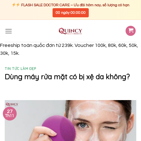
FLASH SALE DOCTOR CARE – Ưu đãi hôm nay, số lượng có hạn
00
ngày
00
:
00
:
00
Skip
to
content
Freeship toàn quốc đơn từ 239k. Voucher 100k, 80k, 60k, 50k,
30k, 15k.
TIN TỨC LÀM ĐẸP
Dùng máy rửa mặt có bị xệ da không?
27
Th11