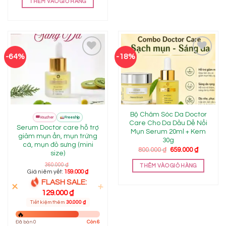
THÊM VÀO GIỎ HÀNG
-64%
-18%
Add to
Add to
wishlist
wishlist
Bộ Chăm Sóc Da Doctor
FLASH
🎟
Mall
Voucher
Freeship
SALE
Care Cho Da Dầu Dễ Nổi
Serum Doctor care hỗ trợ
Mụn Serum 20ml + Kem
giảm mụn ẩn, mụn trứng
30g
cá, mụn đỏ sưng (mini
Giá
Giá
800.000
₫
659.000
₫
size)
gốc
hiện
là:
tại
360.000
₫
THÊM VÀO GIỎ HÀNG
800.000 ₫.
là:
Giá niêm yết:
159.000
₫
659.000 ₫
FLASH SALE:
129.000
₫
Tiết kiệm thêm
30.000
₫
Đã bán 0
Còn 6