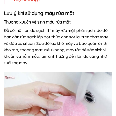
Lưu ý khi sử dụng máy rửa mặt
Thường xuyên vệ sinh máy rửa mặt
Để có một làn da sạch thì máy rửa mặt phải sạch, do đó
bạn cần rửa sạch lớp bọt thừa còn sót lại trên thân máy
và đầu cọ silicon. Sau đó lau khô máy và bảo quản ở nơi
khô ráo, thoáng mát. Nếu không, máy rất dễ sản sinh vi
khuẩn và nấm mốc, làm ảnh hưởng đến làn da cũng như
tuổi thọ máy.