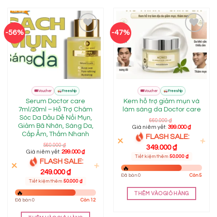
-56%
-47%
Add to
Add to
wishlist
wishlist
FLASH
FLASH
🎟
🎟
Mall
Mall
Voucher
Freeship
Voucher
Freeship
SALE
SALE
Serum Doctor care
Kem hỗ trợ giảm mụn và
7ml/20ml – Hỗ Trợ Chăm
làm sáng da Doctor care
Sóc Da Dầu Dễ Nổi Mụn,
660.000
₫
Giảm Bã Nhờn, Sáng Da,
Giá niêm yết:
399.000
₫
Cấp Ẩm, Thấm Nhanh
FLASH SALE:
560.000
₫
349.000
₫
Giá niêm yết:
299.000
₫
Tiết kiệm thêm
50.000
₫
FLASH SALE:
249.000
₫
Đã bán 0
Còn 5
Tiết kiệm thêm
50.000
₫
THÊM VÀO GIỎ HÀNG
Đã bán 0
Còn 12