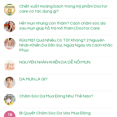
Chiết xuất Hoàng bách trong mỹ phẩm Doctor
care có tác dụng gì?
Hết mụn nhưng còn thâm? Cách chăm sóc da
sau mụn giúp hỗ trợ mờ thâm | Doctor Care
Rửa Mặt Quá Nhiều Có Tốt Không? 2 Nguyên
Nhân Khiến Da Sần Sùi, Ngứa Ngáy Và Cách Khắc
Phục
NGUYÊN NHÂN KHIẾN DA DỄ NỔI MỤN
DA MỤN LÀ GÌ?
Chăm Sóc Da Mùa Đông Như Thế Nào?
Bí Quyết Chăm Sóc Da Vào Mùa Đông
19