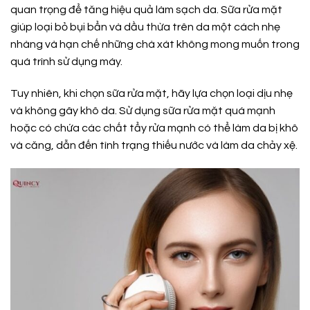
quan trọng để tăng hiệu quả làm sạch da. Sữa rửa mặt
giúp loại bỏ bụi bẩn và dầu thừa trên da một cách nhẹ
nhàng và hạn chế những chà xát không mong muốn trong
quá trình sử dụng máy.
Tuy nhiên, khi chọn sữa rửa mặt, hãy lựa chọn loại dịu nhẹ
và không gây khô da. Sử dụng sữa rửa mặt quá mạnh
hoặc có chứa các chất tẩy rửa mạnh có thể làm da bị khô
và căng, dẫn đến tình trạng thiếu nước và làm da chảy xệ.