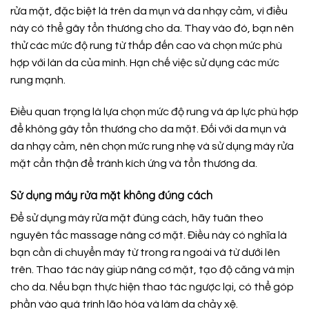
rửa mặt, đặc biệt là trên da mụn và da nhạy cảm, vì điều
này có thể gây tổn thương cho da. Thay vào đó, bạn nên
thử các mức độ rung từ thấp đến cao và chọn mức phù
hợp với làn da của mình. Hạn chế việc sử dụng các mức
rung mạnh.
Điều quan trọng là lựa chọn mức độ rung và áp lực phù hợp
để không gây tổn thương cho da mặt. Đối với da mụn và
da nhạy cảm, nên chọn mức rung nhẹ và sử dụng máy rửa
mặt cẩn thận để tránh kích ứng và tổn thương da.
Sử dụng máy rửa mặt không đúng cách
Để sử dụng máy rửa mặt đúng cách, hãy tuân theo
nguyên tắc massage nâng cơ mặt. Điều này có nghĩa là
bạn cần di chuyển máy từ trong ra ngoài và từ dưới lên
trên. Thao tác này giúp nâng cơ mặt, tạo độ căng và mịn
cho da. Nếu bạn thực hiện thao tác ngược lại, có thể góp
phần vào quá trình lão hóa và làm da chảy xệ.