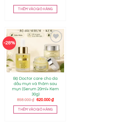
THÊM VÀO GIỎ HÀNG
-28%
Add to
wishlist
Bộ Doctor care cho da
dầu mụn và thâm sau
mụn (Serum 20ml+ Kem
30g)
Giá
Giá
858.000
₫
620.000
₫
gốc
hiện
là:
tại
THÊM VÀO GIỎ HÀNG
858.000 ₫.
là:
620.000 ₫.