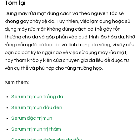
Tóm lại
Dùng máy rửa mặt đúng cách và theo nguyên tắc sẽ
không gây chảy xệ da. Tuy nhiên, việc lạm dụng hoặc sử
dụng máy rửa mặt không đúng cách có thể gây tổn
thương cho da và góp phần vào quá trình lão hóa da. Nhớ
rằng mỗi người có loại da và tình trạng da riêng, vì vậy nếu
bạn có bất kỳ lo ngại nào về việc sử dụng máy rửa mặt,
hãy tham khảo ý kiến của chuyên gia da liễu để được tư
vấn cụ thể và phù hợp cho từng trường hợp.
Xem thêm:
Serum trị mụn trắng da
Serum trị mụn đầu đen
Serum đặc trị mụn
Serum trị mụn trị thâm
Serum trị mụn thâm cho da dầu