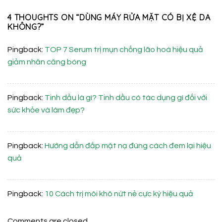
4 THOUGHTS ON “
DÙNG MÁY RỬA MẶT CÓ BỊ XỆ DA
KHÔNG?
”
Pingback:
TOP 7 Serum trị mụn chống lão hoá hiệu quả
giảm nhăn căng bóng
Pingback:
Tinh dầu là gì? Tinh dầu có tác dụng gì đối với
sức khỏe và làm đẹp?
Pingback:
Hướng dẫn đắp mặt nạ đúng cách đem lại hiệu
quả
Pingback:
10 Cách trị môi khô nứt nẻ cực kỳ hiệu quả
Comments are closed.