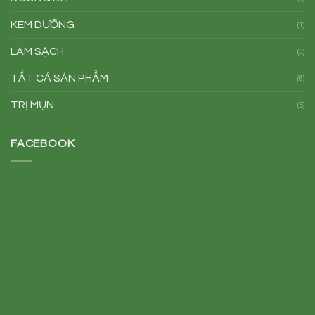
KEM DƯỠNG
(1)
LÀM SẠCH
(3)
TẤT CẢ SẢN PHẨM
(6)
TRỊ MỤN
(5)
FACEBOOK