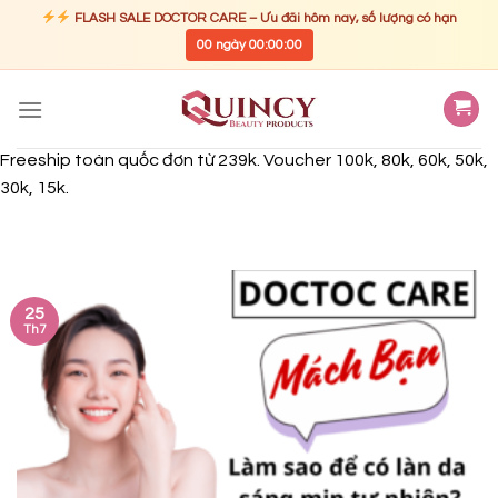
FLASH SALE DOCTOR CARE – Ưu đãi hôm nay, số lượng có hạn
00
ngày
00
:
00
:
00
Skip
to
content
Freeship toàn quốc đơn từ 239k. Voucher 100k, 80k, 60k, 50k,
30k, 15k.
25
Th7