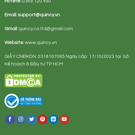
Hotline:
0369.120.490
Email:
support@quincy.vn
Gmail:
quincy.co.ltd@gmail.com
Website:
www.quincy.vn
GIẤY CNĐKDN: 0318107065 Ngày cấp: 17/10/2023 tại Sở
Kế hoạch & Đầu tư TP HCM