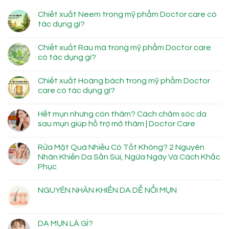
Chiết xuất Neem trong mỹ phẩm Doctor care có
tác dụng gì?
Chiết xuất Rau má trong mỹ phẩm Doctor care
có tác dụng gì?
Chiết xuất Hoàng bách trong mỹ phẩm Doctor
care có tác dụng gì?
Hết mụn nhưng còn thâm? Cách chăm sóc da
sau mụn giúp hỗ trợ mờ thâm | Doctor Care
Rửa Mặt Quá Nhiều Có Tốt Không? 2 Nguyên
Nhân Khiến Da Sần Sùi, Ngứa Ngáy Và Cách Khắc
Phục
NGUYÊN NHÂN KHIẾN DA DỄ NỔI MỤN
DA MỤN LÀ GÌ?