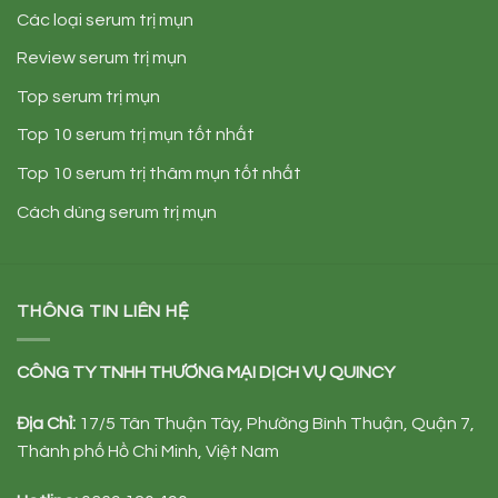
Các loại serum trị mụn
Review serum trị mụn
Top serum trị mụn
Top 10 serum trị mụn tốt nhất
Top 10 serum trị thâm mụn tốt nhất
Cách dùng serum trị mụn
THÔNG TIN LIÊN HỆ
CÔNG TY TNHH TH
ƯƠ
NG M
Ạ
I D
Ị
CH V
Ụ
QUINCY
Đị
a Ch
ỉ
:
17/5 Tân Thuận Tây, Phường Bình Thuận, Quận 7,
Thành phố Hồ Chi Minh, Việt Nam