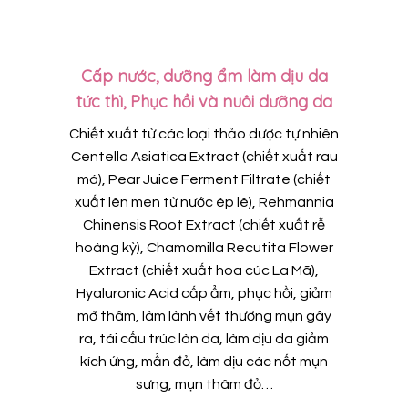
Cấp nước, dưỡng ẩm làm dịu da
tức thì, Phục hồi và nuôi dưỡng da
Chiết xuất từ các loại thảo dược tự nhiên
Centella Asiatica Extract (chiết xuất rau
má), Pear Juice Ferment Filtrate (chiết
xuất lên men từ nước ép lê), Rehmannia
Chinensis Root Extract (chiết xuất rễ
hoàng kỳ), Chamomilla Recutita Flower
Extract (chiết xuất hoa cúc La Mã),
Hyaluronic Acid cấp ẩm, phục hồi, giảm
mờ thâm, làm lành vết thương mụn gây
ra, tái cấu trúc làn da, làm dịu da giảm
kích ứng, mẩn đỏ, làm dịu các nốt mụn
sưng, mụn thâm đỏ…