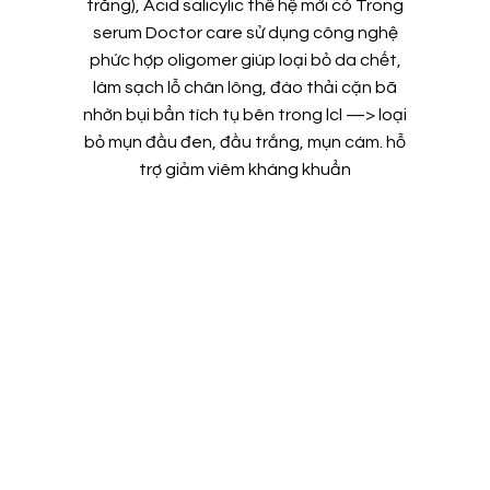
trắng), Acid salicylic thế hệ mới có Trong
serum
Doctor care sử dụng công nghệ
phức hợp oligomer giúp loại bỏ da chết,
làm sạch lỗ chân lông, đào thải cặn bã
nhờn bụi bẩn tích tụ bên trong lcl —> loại
bỏ mụn đầu đen, đầu trắng, mụn cám. hỗ
trợ giảm viêm kháng khuẩn