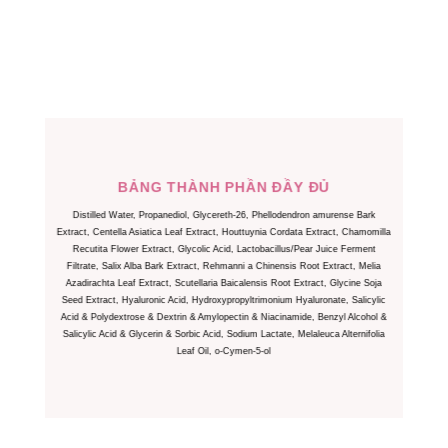
BẢNG THÀNH PHẦN ĐẦY ĐỦ
Distilled Water, Propanediol, Glycereth-26, Phellodendron amurense Bark
Extract, Centella Asiatica Leaf Extract, Houttuynia Cordata Extract, Chamomilla
Recutita Flower Extract, Glycolic Acid, Lactobacillus/Pear Juice Ferment
Filtrate, Salix Alba Bark Extract, Rehmanni a Chinensis Root Extract, Melia
Azadirachta Leaf Extract, Scutellaria Baicalensis Root Extract, Glycine Soja
Seed Extract, Hyaluronic Acid, Hydroxypropyltrimonium Hyaluronate, Salicylic
Acid & Polydextrose & Dextrin & Amylopectin & Niacinamide, Benzyl Alcohol &
Salicylic Acid & Glycerin & Sorbic Acid, Sodium Lactate, Melaleuca Alternifolia
Leaf Oil, o-Cymen-5-ol