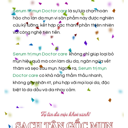
Serum trị mụn Doctor care
là sự lựa chọn hoàn
hảo cho làn da mụn vì sản phẩm này được nghiên
cứu kỹ lưỡng, kết hợp các thành phần thiên nhiên
với công nghệ tiên tiến.
Serum trị mụn Doctor care
không chỉ giúp loại bỏ
mụn hiệu quả mà còn làm dịu da, ngăn ngừa vết
thâm và sẹo sau mụn. Ngoài ra,
Serum trị mụn
Doctor care
có khả năng thẩm thấu nhanh,
không gây nhờn rít, phù hợp với mọi loại da, đặc
biệt là da dầu và da nhạy cảm.