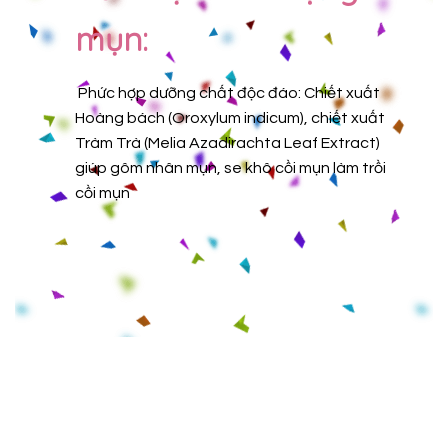
mụn:
Phức hợp dưỡng chất độc đáo: Chiết xuất
Hoàng bách (Oroxylum indicum), chiết xuất
Tràm Trà (Melia Azadirachta Leaf Extract)
giúp gôm nhân mụn, se khô cồi mụn làm trồi
cồi mụn