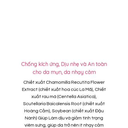
Chống kích ứng, Dịu nhẹ và An toàn
cho da mụn, da nhạy cảm
Chiết xuất Chamomilla Recutita Flower
Extract (chiết xuất hoa cúc La Mã), Chiết
xuất rau má (Centella Asiatica),
Scutellaria Baicalensis Root (chiết xuất
Hoàng Cầm), Soybean (chiết xuất Đậu
Nành) Giúp Làm dịu và giảm tình trạng
viêm sưng, giúp da trở nên ít nhạy cảm