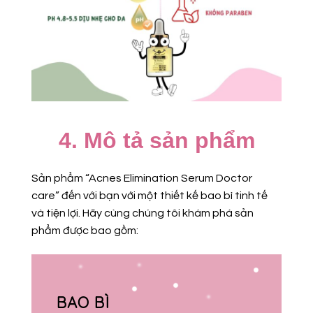
4. Mô tả sản phẩm
Sản phẩm “Acnes Elimination Serum Doctor
care” đến với bạn với một thiết kế bao bì tinh tế
và tiện lợi. Hãy cùng chúng tôi khám phá sản
phẩm được bao gồm:
BAO BÌ
S