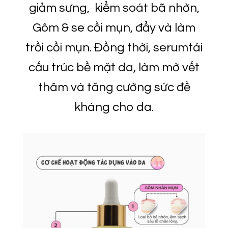
giảm sưng,
kiểm soát bã nhờn,
Gôm & se cồi mụn, đẩy và làm
trồi cồi mụn.
Đồng thời, serumtái
cấu trúc bề mặt da, làm mờ vết
thâm và tăng cường sức đề
kháng cho da.