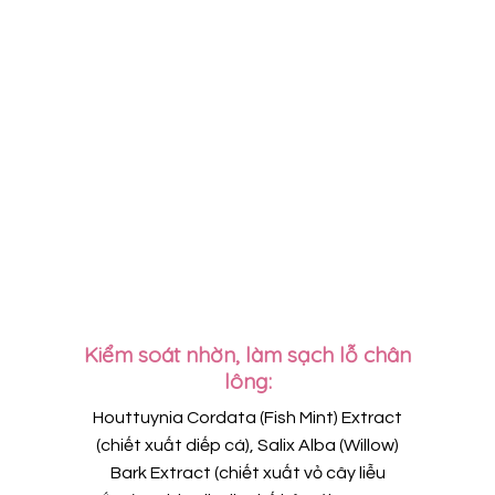
Kiểm soát nhờn, làm sạch lỗ chân
lông:
Houttuynia Cordata (Fish Mint) Extract
(chiết xuất diếp cá), Salix Alba (Willow)
Bark Extract (chiết xuất vỏ cây liễu