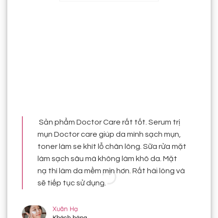
Sản phẩm Doctor Care rất tốt. Serum trị
S
mụn Doctor care giúp da mình sạch mụn,
t
toner làm se khít lỗ chân lông. Sữa rửa mặt
m
làm sạch sâu mà không làm khô da. Mặt
r
nạ thì làm da mềm mịn hơn. Rất hài lòng và
sẽ tiếp tục sử dụng.
Xuân Hạ