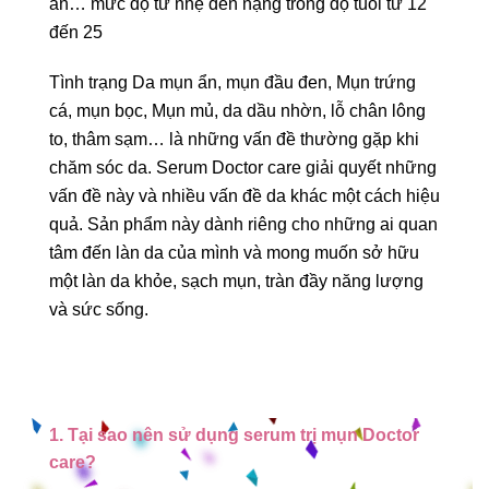
ẩn… mức độ từ nhẹ đến nặng trong độ tuổi từ 12
đến 25
Tình trạng Da mụn ẩn, mụn đầu đen, Mụn trứng
cá, mụn bọc, Mụn mủ, da dầu nhờn, lỗ chân lông
to, thâm sạm… là những vấn đề thường gặp khi
chăm sóc da. Serum Doctor care giải quyết những
vấn đề này và nhiều vấn đề da khác một cách hiệu
quả. Sản phẩm này dành riêng cho những ai quan
tâm đến làn da của mình và mong muốn sở hữu
một làn da khỏe, sạch mụn, tràn đầy năng lượng
và sức sống.
1. Tại sao nên sử dụng serum trị mụn Doctor
care?