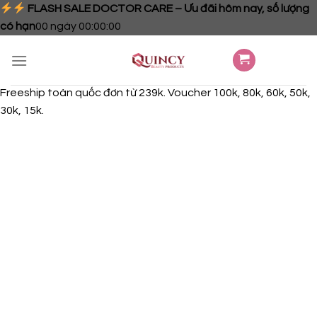
FLASH SALE DOCTOR CARE – Ưu đãi hôm nay, số lượng
có hạn
00
ngày
00
:
00
:
00
Skip
to
content
Freeship toàn quốc đơn từ 239k. Voucher 100k, 80k, 60k, 50k,
30k, 15k.