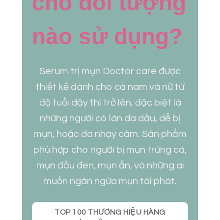
cho đối tượng
nào sử dụng?
Serum trị mụn Doctor care được
thiết kế dành cho cả nam và nữ từ
độ tuổi dậy thì trở lên, đặc biệt là
những người có làn da dầu, dễ bị
mụn, hoặc da nhạy cảm. Sản phẩm
phù hợp cho người bị mụn trứng cá,
mụn đầu đen, mụn ẩn, và những ai
muốn ngăn ngừa mụn tái phát.
TOP 100 THƯƠNG HIỆU HÀNG