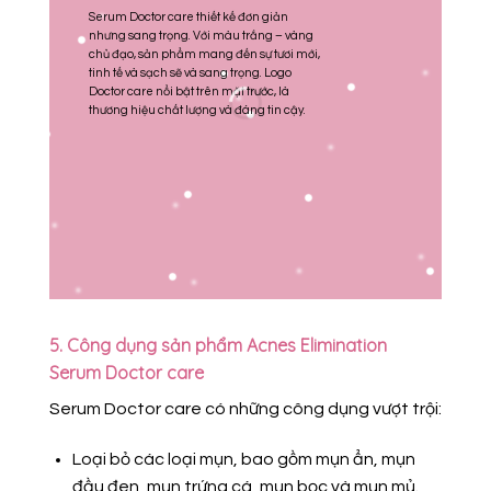
t
Serum Doctor care thiết kế đơn giản
(
nhưng sang trọng. Với màu trắng – vàng
s
chủ đạo, sản phẩm mang đến sự tươi mới,
k
tinh tế và sạch sẽ và sang trọng. Logo
p
Doctor care nổi bật trên mặt trước, là
t
thương hiệu
chất lượng và đáng tin cậy.
5. Công dụng sản phẩm Acnes Elimination
Serum Doctor care
Serum Doctor care có những công dụng vượt trội:
Loại bỏ các loại mụn, bao gồm mụn ẩn, mụn
đầu đen, mụn trứng cá, mụn bọc và mụn mủ.