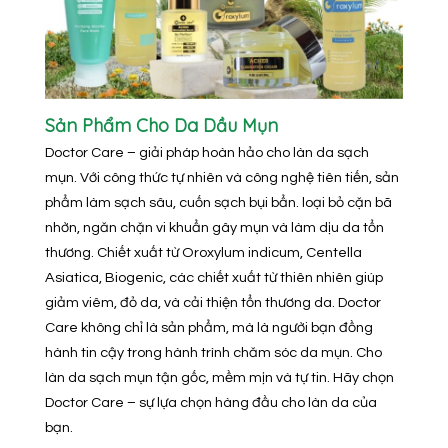
Sản Phẩm Cho Da Dầu Mụn
Doctor Care – giải pháp hoàn hảo cho làn da sạch
mụn. Với công thức tự nhiên và công nghệ tiên tiến, sản
phẩm làm sạch sâu, cuốn sạch bụi bẩn. loại bỏ cặn bã
nhờn, ngăn chặn vi khuẩn gây mụn và làm dịu da tổn
thương. Chiết xuất từ Oroxylum indicum, Centella
Asiatica, Biogenic, các chiết xuất từ thiên nhiên giúp
giảm viêm, đỏ da, và cải thiện tổn thương da. Doctor
Care không chỉ là sản phẩm, mà là người bạn đồng
hành tin cậy trong hành trình chăm sóc da mụn. Cho
làn da sạch mụn tận gốc, mềm mịn và tự tin. Hãy chọn
Doctor Care – sự lựa chọn hàng đầu cho làn da của
bạn.