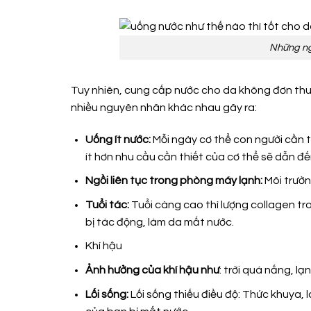
Những ng
Tuy nhiên, cung cấp nước cho da không đơn thuần
nhiều nguyên nhân khác nhau gây ra:
Uống ít nước:
Mỗi ngày cơ thể con người cần từ
ít hơn nhu cầu cần thiết của cơ thể sẽ dẫn đế
Ngồi liên tục trong phòng máy lạnh:
Môi trườ
Tuổi tác:
Tuổi càng cao thì lượng collagen tr
bị tác động, làm da mất nước.
Khí hậu
Ảnh hưởng của khí hậu như
: trời quá nắng, l
Lối sống:
Lối sống thiếu điều độ: Thức khuya, 