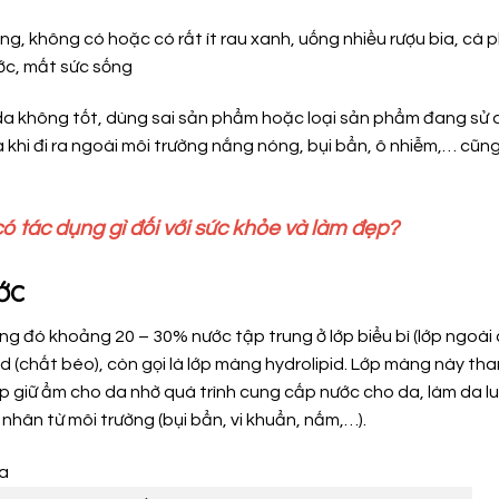
g, không có hoặc có rất ít rau xanh, uống nhiều rượu bia, cà p
ớc, mất sức sống
da không tốt, dùng sai sản phẩm hoặc loại sản phẩm đang sử
 khi đi ra ngoài môi trường nắng nóng, bụi bẩn, ô nhiễm,… cũn
u có tác dụng gì đối với sức khỏe và làm đẹp?
ớc
g đó khoảng 20 – 30% nước tập trung ở lớp biểu bì (lớp ngoài
pid (chất béo), còn gọi là lớp màng hydrolipid. Lớp màng này th
 giúp giữ ẩm cho da nhờ quá trình cung cấp nước cho da, làm da l
hân từ môi trường (bụi bẩn, vi khuẩn, nấm,…).