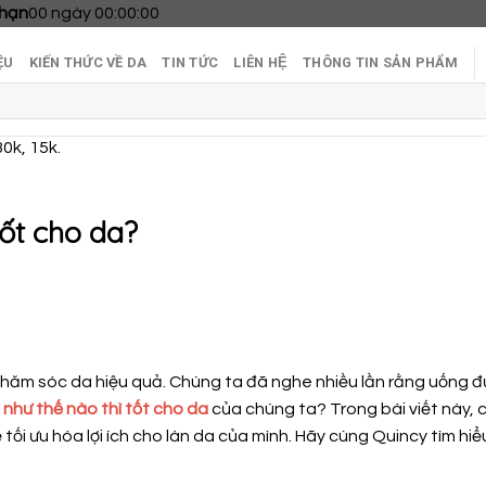
 hạn
00
ngày
00
:
00
:
00
ỆU
KIẾN THỨC VỀ DA
TIN TỨC
LIÊN HỆ
THÔNG TIN SẢN PHẨM
30k, 15k.
ốt cho da?
chăm sóc da hiệu quả. Chúng ta đã nghe nhiều lần rằng uống 
như thế nào thì tốt cho da
của chúng ta? Trong bài viết này, 
i ưu hóa lợi ích cho làn da của mình. Hãy cùng Quincy tìm hiể