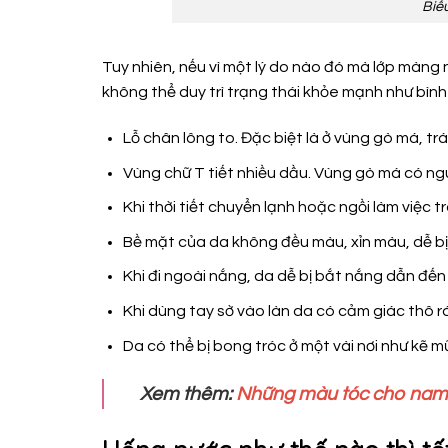
Biểu
Tuy nhiên, nếu vì một lý do nào đó mà lớp màng 
không thể duy trì trạng thái khỏe mạnh như bình 
Lỗ chân lông to. Đặc biệt là ở vùng gò má, trá
Vùng chữ T tiết nhiều dầu. Vùng gò má có ngu
Khi thời tiết chuyển lạnh hoặc ngồi làm việc 
Bề mặt của da không đều màu, xỉn màu, dễ bị
Khi đi ngoài nắng, da dễ bị bắt nắng dẫn đến
Khi dùng tay sờ vào làn da có cảm giác thô 
Da có thể bị bong tróc ở một vài nơi như kẽ m
Xem thêm:
Những màu tóc cho nam gi