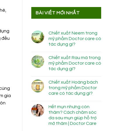
hê,
BÀI VIẾT MỚI NHẤT
 dụng
Chiết xuất Neem trong
g đều
mỹ phẩm Doctor care có
tác dụng gì?
Chiết xuất Rau má trong
mỹ phẩm Doctor care có
tác dụng gì?
Chiết xuất Hoàng bách
trong mỹ phẩm Doctor
 cùng
care có tác dụng gì?
am gia
uôn
Hết mụn nhưng còn
thâm? Cách chăm sóc
da sau mụn giúp hỗ trợ
mờ thâm | Doctor Care