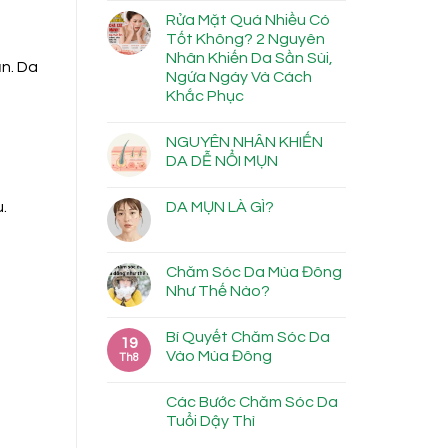
Rửa Mặt Quá Nhiều Có
Tốt Không? 2 Nguyên
Nhân Khiến Da Sần Sùi,
ạn. Da
Ngứa Ngáy Và Cách
Khắc Phục
NGUYÊN NHÂN KHIẾN
DA DỄ NỔI MỤN
DA MỤN LÀ GÌ?
.
Chăm Sóc Da Mùa Đông
Như Thế Nào?
Bí Quyết Chăm Sóc Da
19
Vào Mùa Đông
Th8
Các Bước Chăm Sóc Da
Tuổi Dậy Thì