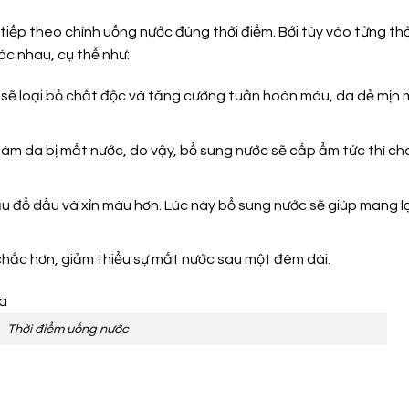
iếp theo chính uống nước đúng thời điểm. Bởi tùy vào từng thờ
ác nhau, cụ thể như:
m sẽ loại bỏ chất độc và tăng cường tuần hoàn máu, da dẻ mịn
làm da bị mất nước, do vậy, bổ sung nước sẽ cấp ẩm tức thì ch
u đổ dầu và xỉn màu hơn. Lúc này bổ sung nước sẽ giúp mang lạ
hắc hơn, giảm thiểu sự mất nước sau một đêm dài.
Thời điểm uống nước