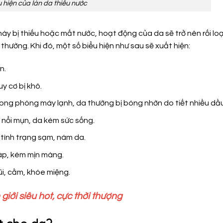
 hiện của làn da thiếu nước
này bị thiếu hoặc mất nước, hoạt động của da sẽ trở nên rối lo
thường. Khi đó, một số biểu hiện như sau sẽ xuất hiện:
n.
y cơ bị khô.
trong phòng máy lạnh, da thường bị bóng nhờn do tiết nhiều dầu
 nổi mụn, da kém sức sống.
 tình trạng sạm, nám da.
ráp, kém mịn màng.
ũi, cằm, khóe miệng.
ới siêu hot, cực thời thượng