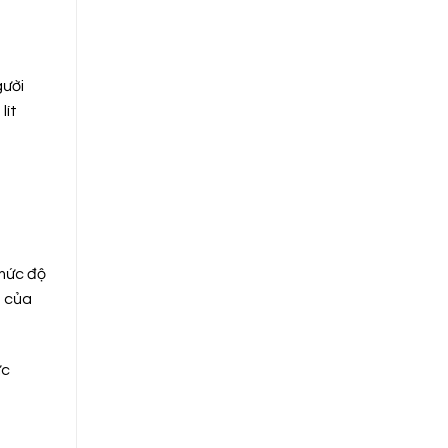
gười
lít
 mức độ
n của
ức