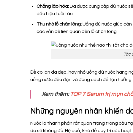
Chống lão hóa:
Da được cung cấp đủ nước sẽ 
dấu hiệu tuổi tác.
Thu nhỏ lỗ chân lông:
Uống đủ nước giúp cân b
các vấn đề liên quan đến lỗ chân lông.
Tác 
Để có làn da đẹp, hãy nhớ uống đủ nước hàng ngày
uống nước đều đặn và đúng cách để tận hưởng tá
Xem thêm:
TOP 7 Serum trị mụn ch
Những nguyên nhân khiến da
Nước là thành phần rất quan trọng trong cấu tạ
da sẽ không đủ. Hệ quả, khó để duy trì các hoạt