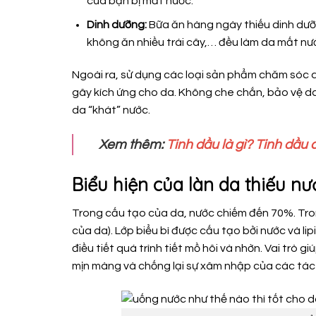
của bạn bị mất nước.
Dinh dưỡng:
Bữa ăn hàng ngày thiếu dinh dưỡn
không ăn nhiều trái cây,… đều làm da mất nư
Ngoài ra, sử dụng các loại sản phẩm chăm sóc 
gây kích ứng cho da. Không che chắn, bảo vệ da
da “khát” nước.
Xem thêm:
Tinh dầu là gì? Tinh dầ
Biểu hiện của làn da thiếu nư
Trong cấu tạo của da, nước chiếm đến 70%. Tron
của da). Lớp biểu bì được cấu tạo bởi nước và li
điều tiết quá trình tiết mồ hôi và nhờn. Vai trò
mịn màng và chống lại sự xâm nhập của các tác n