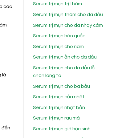
Serum trị mụn trị thâm
và các
Serum trị mụn thâm cho da dầu
iảm
Serum trị mụn cho da nhạy cảm
Serum trị mụn hàn quốc
Serum trị mụn cho nam
Serum trị mụn ẩn cho da dầu
Serum trị mụn cho da dầu lỗ
 là
chân lông to
Serum trị mụn cho bà bầu
Serum trị mụn của nhật
Serum trị mụn nhật bản
Serum trị mụn rau má
a đến
Serum trị mụn giá học sinh