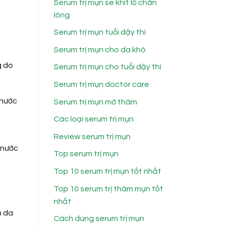
Serum trị mụn se khít lỗ chân
lông
Serum trị mụn tuổi dậy thì
Serum trị mụn cho da khô
g do
Serum trị mụn cho tuổi dậy thì
Serum trị mụn doctor care
 nước
Serum trị mụn mờ thâm
Các loại serum trị mụn
Review serum trị mụn
 nước
Top serum trị mụn
Top 10 serum trị mụn tốt nhất
Top 10 serum trị thâm mụn tốt
nhất
n da
Cách dùng serum trị mụn