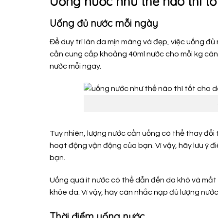
Uống nước như thế nào thì tố
Uống đủ nước mỗi ngày
Để duy trì làn da mịn màng và đẹp, việc uống đủ
cần cung cấp khoảng 40ml nước cho mỗi kg cân n
nước mỗi ngày.
Tuy nhiên, lượng nước cần uống có thể thay đổi 
hoạt động vận động của bạn. Vì vậy, hãy lưu ý 
bạn.
Uống quá ít nước có thể dẫn đến da khô và mất 
khỏe da. Vì vậy, hãy cân nhắc nạp đủ lượng nước 
Thời điểm uống nước