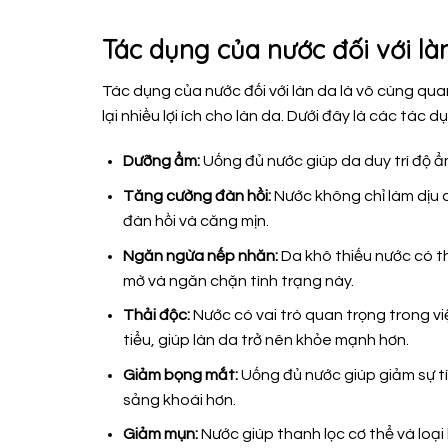
Tác dụng của nước đối với l
Tác dụng của nước đối với làn da là vô cùng qu
lại nhiều lợi ích cho làn da. Dưới đây là các tác d
Dưỡng ẩm:
Uống đủ nước giúp da duy trì độ ẩ
Tăng cường đàn hồi:
Nước không chỉ làm dịu 
đàn hồi và căng mịn.
Ngăn ngừa nếp nhăn:
Da khô thiếu nước có t
mờ và ngăn chặn tình trạng này.
Thải độc:
Nước có vai trò quan trọng trong vi
tiểu, giúp làn da trở nên khỏe mạnh hơn.
Giảm bọng mắt:
Uống đủ nước giúp giảm sự tí
sảng khoái hơn.
Giảm mụn:
Nước giúp thanh lọc cơ thể và loại