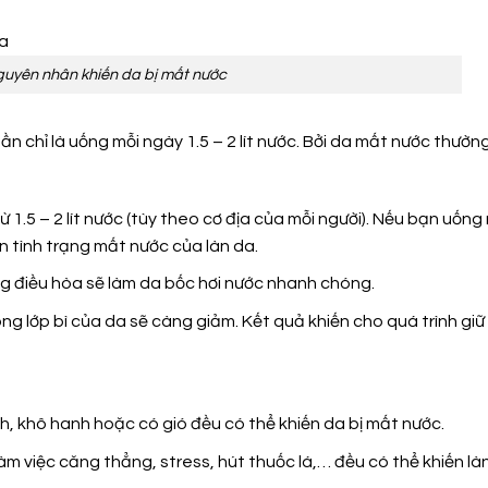
uyên nhân khiến da bị mất nước
 chỉ là uống mỗi ngày 1.5 – 2 lít nước. Bởi da mất nước thườn
 1.5 – 2 lít nước (tùy theo cơ địa của mỗi người). Nếu bạn uống
n tình trạng mất nước của làn da.
ng điều hòa sẽ làm da bốc hơi nước nhanh chóng.
ong lớp bì của da sẽ càng giảm. Kết quả khiến cho quá trình giữ
ạnh, khô hanh hoặc có gió đều có thể khiến da bị mất nước.
làm việc căng thẳng, stress, hút thuốc lá,… đều có thể khiến là