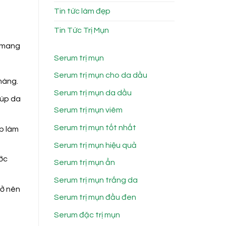
Tin tức làm đẹp
Tin Tức Trị Mụn
n mang
Serum trị mụn
Serum trị mụn cho da dầu
màng.
Serum trị mụn da dầu
iúp da
Serum trị mụn viêm
Serum trị mụn tốt nhất
p làm
Serum trị mụn hiệu quả
ước
Serum trị mụn ẩn
Serum trị mụn trắng da
rở nên
Serum trị mụn đầu đen
Serum đặc trị mụn