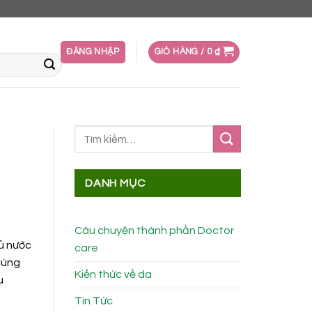
ĐĂNG NHẬP
GIỎ HÀNG /
0
₫
DANH MỤC
Câu chuyện thành phần Doctor
đủ nước
care
cùng
Kiến thức về da
u
Tin Tức