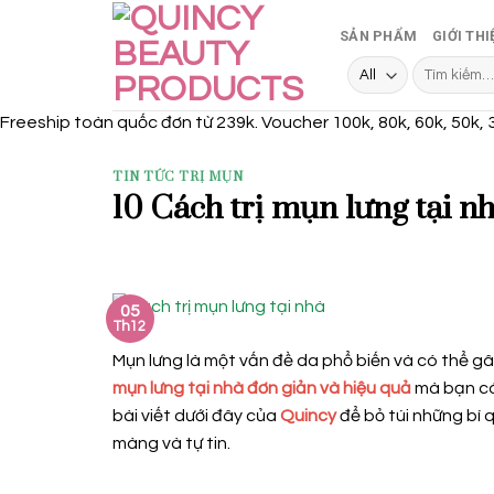
Skip
SẢN PHẨM
GIỚI THI
to
content
Tìm
kiếm:
Freeship toàn quốc đơn từ 239k. Voucher 100k, 80k, 60k, 50k, 
TIN TỨC TRỊ MỤN
10 Cách trị mụn lưng tại nh
05
Th12
Mụn lưng là một vấn đề da phổ biến và có thể gây 
mụn lưng tại nhà đơn giản và hiệu quả
mà bạn có
bài viết dưới đây của
Quincy
để bỏ túi những bí 
màng và tự tin.