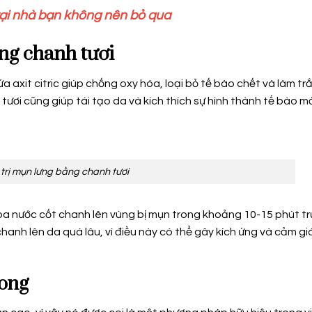
tại nhà bạn không nên bỏ qua
ằng chanh tươi
a axit citric giúp chống oxy hóa, loại bỏ tế bào chết và làm tr
tươi cũng giúp tái tạo da và kích thích sự hình thành tế bào mớ
trị mụn lưng bằng chanh tươi
hoa nước cốt chanh lên vùng bị mụn trong khoảng 10-15 phút t
chanh lên da quá lâu, vì điều này có thể gây kích ứng và cảm gi
 ong