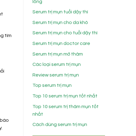
lông
Serum trị mụn tuổi dậy thì
ặt
Serum trị mụn cho da khô
Serum trị mụn cho tuổi dậy thì
ng tìm
Serum trị mụn doctor care
Serum trị mụn mờ thâm
Các loại serum trị mụn
ối
Review serum trị mụn
Top serum trị mụn
Top 10 serum trị mụn tốt nhất
Top 10 serum trị thâm mụn tốt
nhất
 bào
Cách dùng serum trị mụn
y.