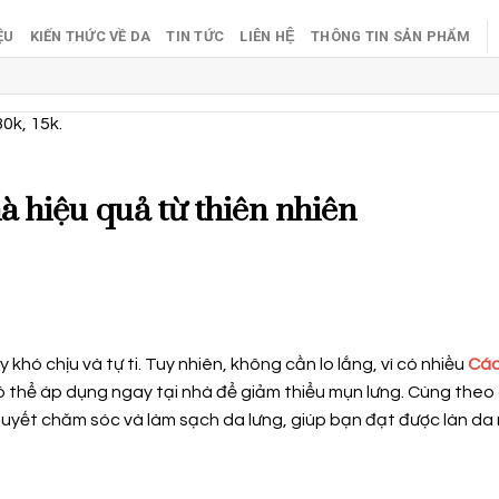
ỆU
KIẾN THỨC VỀ DA
TIN TỨC
LIÊN HỆ
THÔNG TIN SẢN PHẨM
30k, 15k.
à hiệu quả từ thiên nhiên
khó chịu và tự ti. Tuy nhiên, không cần lo lắng, vì có nhiều
Các
 thể áp dụng ngay tại nhà để giảm thiểu mụn lưng. Cùng theo 
quyết chăm sóc và làm sạch da lưng, giúp bạn đạt được làn da