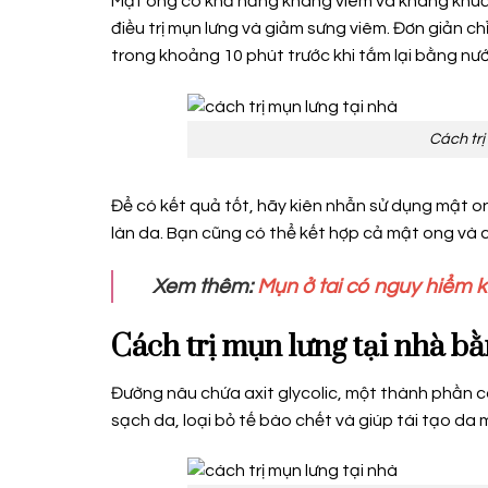
Mật ong có khả năng kháng viêm và kháng khuẩn 
điều trị mụn lưng và giảm sưng viêm. Đơn giản 
trong khoảng 10 phút trước khi tắm lại bằng nư
Cách trị
Để có kết quả tốt, hãy kiên nhẫn sử dụng mật ong
làn da. Bạn cũng có thể kết hợp cả mật ong và 
Xem thêm:
Mụn ở tai có nguy hiểm 
Cách trị mụn lưng tại nhà bằ
Đường nâu chứa axit glycolic, một thành phần có 
sạch da, loại bỏ tế bào chết và giúp tái tạo da 