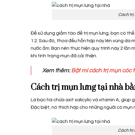
Cách trị
Để sử dụng giấm táo để trị mụn lưng, bạn có thể
1:2. Sau đó, thoa đều hỗn hợp này lên vùng da 
nước ấm. Bạn nên thực hiện quy trình này 2 lần m
khi tình trạng mụn đã cải thiện.
Xem thêm:
Bật mí cách trị mụn cóc 
Cách trị mụn lưng tại nhà bằ
Lá bạc hà chứa axit salicylic và vitamin A, giú
Đặc biệt, nó thích hợp cho những người có mụn 
Cách trị