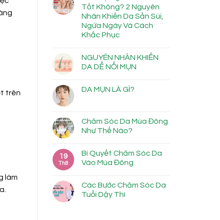
iệc
Tốt Không? 2 Nguyên
hàng
Nhân Khiến Da Sần Sùi,
Ngứa Ngáy Và Cách
Khắc Phục
NGUYÊN NHÂN KHIẾN
DA DỄ NỔI MỤN
DA MỤN LÀ GÌ?
t trên
Chăm Sóc Da Mùa Đông
Như Thế Nào?
Bí Quyết Chăm Sóc Da
19
Vào Mùa Đông
Th8
ng làm
Các Bước Chăm Sóc Da
a.
Tuổi Dậy Thì