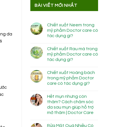
BÀI VIẾT MỚI NHẤT
Chiết xuất Neem trong
mỹ phẩm Doctor care có
ắng da
tác dụng gì?
i
Chiết xuất Rau má trong
mỹ phẩm Doctor care có
tác dụng gì?
Chiết xuất Hoàng bách
trong mỹ phẩm Doctor
care có tác dụng gì?
rước
ác
Hết mụn nhưng còn
thâm? Cách chăm sóc
da sau mụn giúp hỗ trợ
mờ thâm | Doctor Care
Rửa Mặt Quá Nhiều Có