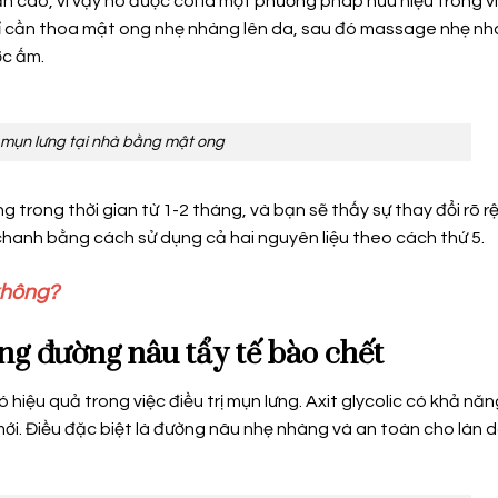
cao, vì vậy nó được coi là một phương pháp hữu hiệu trong v
chỉ cần thoa mật ong nhẹ nhàng lên da, sau đó massage nhẹ n
ớc ấm.
 mụn lưng tại nhà bằng mật ong
 trong thời gian từ 1-2 tháng, và bạn sẽ thấy sự thay đổi rõ rệ
chanh bằng cách sử dụng cả hai nguyên liệu theo cách thứ 5.
không?
ng đường nâu tẩy tế bào chết
hiệu quả trong việc điều trị mụn lưng. Axit glycolic có khả nă
mới. Điều đặc biệt là đường nâu nhẹ nhàng và an toàn cho làn d