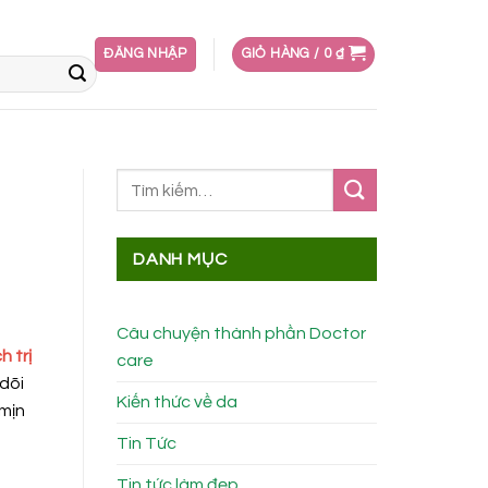
ĐĂNG NHẬP
GIỎ HÀNG /
0
₫
DANH MỤC
Câu chuyện thành phần Doctor
h trị
care
dõi
Kiến thức về da
 mịn
Tin Tức
Tin tức làm đẹp