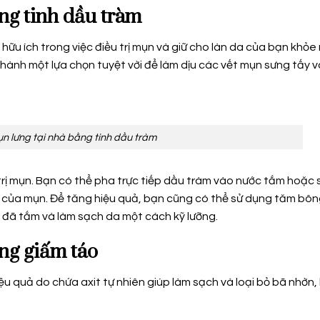
ằng tinh dầu tràm
hữu ích trong việc điều trị mụn và giữ cho làn da của bạn khỏe
hành một lựa chọn tuyệt vời để làm dịu các vết mụn sưng tấy v
ụn lưng tại nhà bằng tinh dầu tràm
rị mụn. Bạn có thể pha trực tiếp dầu tràm vào nước tắm hoặc 
 của mụn. Để tăng hiệu quả, bạn cũng có thể sử dụng tăm bôn
i đã tắm và làm sạch da một cách kỹ lưỡng.
ằng giấm táo
ệu quả do chứa axit tự nhiên giúp làm sạch và loại bỏ bã nhờn, 