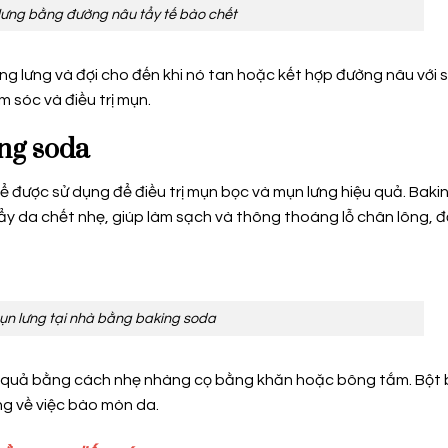
lưng bằng đường nâu tẩy tế bào chết
g lưng và đợi cho đến khi nó tan hoặc kết hợp đường nâu với 
m sóc và điều trị mụn.
ing soda
ể được sử dụng để điều trị mụn bọc và mụn lưng hiệu quả. Baki
y da chết nhẹ, giúp làm sạch và thông thoáng lỗ chân lông, 
ụn lưng tại nhà bằng baking soda
ệu quả bằng cách nhẹ nhàng cọ bằng khăn hoặc bông tắm. Bột 
ng về việc bào mòn da.