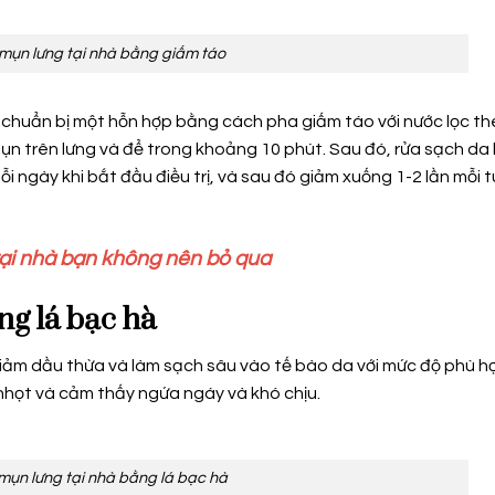
 mụn lưng tại nhà bằng giấm táo
 chuẩn bị một hỗn hợp bằng cách pha giấm táo với nước lọc the
mụn trên lưng và để trong khoảng 10 phút. Sau đó, rửa sạch da
ỗi ngày khi bắt đầu điều trị, và sau đó giảm xuống 1-2 lần mỗi 
tại nhà bạn không nên bỏ qua
ng lá bạc hà
p giảm dầu thừa và làm sạch sâu vào tế bào da với mức độ phù h
nhọt và cảm thấy ngứa ngáy và khó chịu.
 mụn lưng tại nhà bằng lá bạc hà