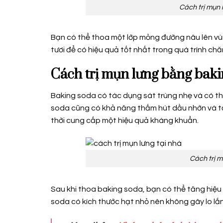
Cách trị mụn 
Bạn có thể thoa một lớp mỏng đường nâu lên vùn
tươi để có hiệu quả tốt nhất trong quá trình chă
Cách trị mụn lưng bằng bak
Baking soda có tác dụng sát trùng nhẹ và có th
soda cũng có khả năng thấm hút dầu nhờn và tẩ
thời cung cấp một hiệu quả kháng khuẩn.
Cách trị m
Sau khi thoa baking soda, bạn có thể tăng hi
soda có kích thước hạt nhỏ nên không gây lo lắ