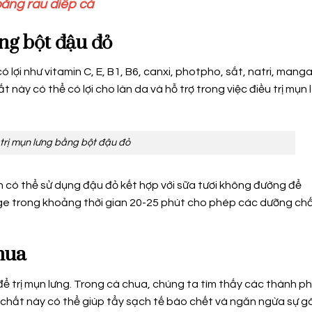
ằng rau diếp cá
ằng bột đậu đỏ
 lợi như vitamin C, E, B1, B6, canxi, photpho, sắt, natri, manga
ày có thể có lợi cho làn da và hỗ trợ trong việc điều trị mụn 
trị mụn lưng bằng bột đậu đỏ
n có thể sử dụng đậu đỏ kết hợp với sữa tươi không đường để
e trong khoảng thời gian 20-25 phút cho phép các dưỡng ch
hua
ể trị mụn lưng. Trong cà chua, chúng ta tìm thấy các thành p
 chất này có thể giúp tẩy sạch tế bào chết và ngăn ngừa sự gâ