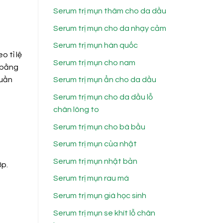
Serum trị mụn thâm cho da dầu
Serum trị mụn cho da nhạy cảm
Serum trị mụn hàn quốc
o tỉ lệ
Serum trị mụn cho nam
 bằng
tuần
Serum trị mụn ẩn cho da dầu
Serum trị mụn cho da dầu lỗ
chân lông to
Serum trị mụn cho bà bầu
Serum trị mụn của nhật
Serum trị mụn nhật bản
ợp.
Serum trị mụn rau má
Serum trị mụn giá học sinh
Serum trị mụn se khít lỗ chân