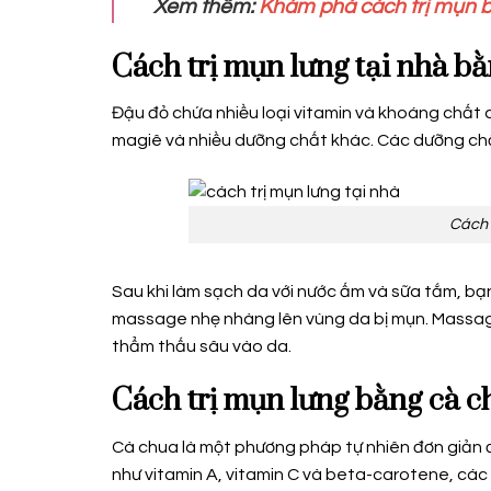
Xem thêm:
Khám phá cách trị mụn b
Cách trị mụn lưng tại nhà b
Đậu đỏ chứa nhiều loại vitamin và khoáng chất có
magiê và nhiều dưỡng chất khác. Các dưỡng chất n
Cách 
Sau khi làm sạch da với nước ấm và sữa tắm, bạ
massage nhẹ nhàng lên vùng da bị mụn. Massag
thẩm thấu sâu vào da.
Cách trị mụn lưng bằng cà c
Cà chua là một phương pháp tự nhiên đơn giản đ
như vitamin A, vitamin C và beta-carotene, các