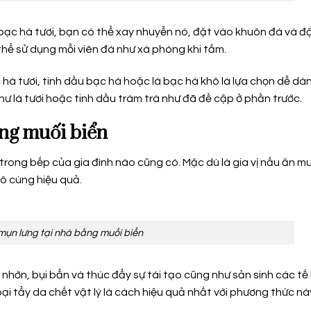
 bạc hà tươi, bạn có thể xay nhuyễn nó, đặt vào khuôn đá và đ
thể sử dụng mỗi viên đá như xà phòng khi tắm.
hà tươi, tinh dầu bạc hà hoặc lá bạc hà khô là lựa chọn dễ dà
ư lá tươi hoặc tinh dầu tràm trà như đã đề cập ở phần trước.
ằng muối biển
trong bếp của gia đình nào cũng có. Mặc dù là gia vị nấu ăn mu
vô cùng hiệu quả.
 mụn lưng tại nhà bằng muối biển
 nhờn, bụi bẩn và thúc đẩy sự tái tạo cũng như sản sinh các tế
ại tẩy da chết vật lý là cách hiệu quả nhất với phương thức nà