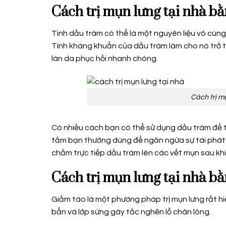
Cách trị mụn lưng tại nhà b
Tinh dầu tràm có thể là một nguyên liệu vô cùng 
Tính kháng khuẩn của dầu tràm làm cho nó trở t
làn da phục hồi nhanh chóng.
Cách trị m
Có nhiều cách bạn có thể sử dụng dầu tràm để t
tắm bạn thường dùng để ngăn ngừa sự tái phát
chấm trực tiếp dầu tràm lên các vết mụn sau kh
Cách trị mụn lưng tại nhà b
Giấm táo là một phương pháp trị mụn lưng rất hi
bẩn và lớp sừng gây tắc nghẽn lỗ chân lông.