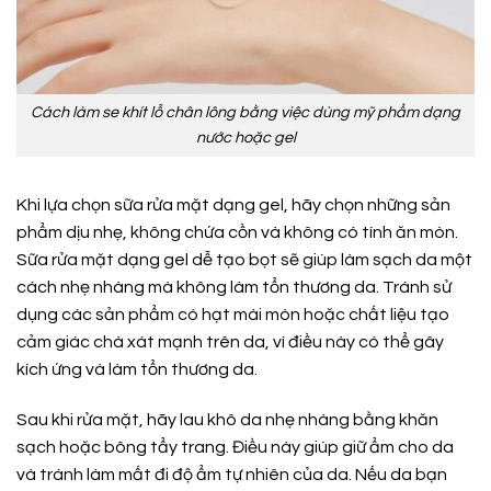
Cách làm se khít lỗ chân lông bằng việc dùng mỹ phẩm dạng
nước hoặc gel
Khi lựa chọn sữa rửa mặt dạng gel, hãy chọn những sản
phẩm dịu nhẹ, không chứa cồn và không có tính ăn mòn.
Sữa rửa mặt dạng gel dễ tạo bọt sẽ giúp làm sạch da một
cách nhẹ nhàng mà không làm tổn thương da. Tránh sử
dụng các sản phẩm có hạt mài mòn hoặc chất liệu tạo
cảm giác chà xát mạnh trên da, vì điều này có thể gây
kích ứng và làm tổn thương da.
Sau khi rửa mặt, hãy lau khô da nhẹ nhàng bằng khăn
sạch hoặc bông tẩy trang. Điều này giúp giữ ẩm cho da
và tránh làm mất đi độ ẩm tự nhiên của da. Nếu da bạn