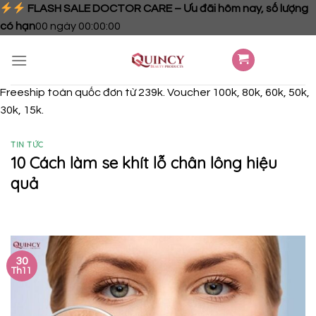
FLASH SALE DOCTOR CARE – Ưu đãi hôm nay, số lượng
có hạn
00
ngày
00
:
00
:
00
Skip
to
content
Freeship toàn quốc đơn từ 239k. Voucher 100k, 80k, 60k, 50k,
30k, 15k.
TIN TỨC
10 Cách làm se khít lỗ chân lông hiệu
quả
30
Th11