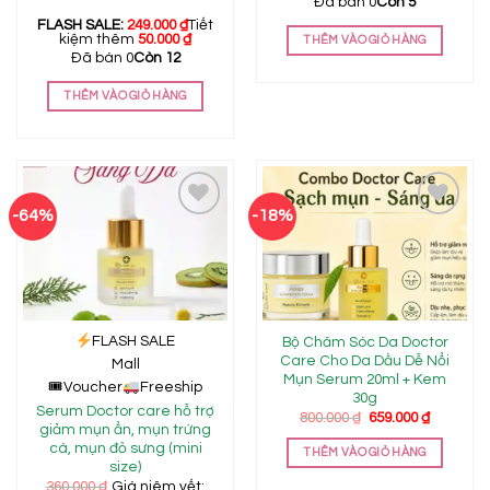
Đã bán 0
Còn 5
FLASH SALE:
249.000
₫
Tiết
kiệm thêm
50.000
₫
THÊM VÀO GIỎ HÀNG
Đã bán 0
Còn 12
THÊM VÀO GIỎ HÀNG
-64%
-18%
Add to
Add to
wishlist
wishlist
FLASH SALE
Bộ Chăm Sóc Da Doctor
Care Cho Da Dầu Dễ Nổi
Mall
Mụn Serum 20ml + Kem
🎟
Voucher
Freeship
30g
Serum Doctor care hỗ trợ
Giá
Giá
800.000
₫
659.000
₫
giảm mụn ẩn, mụn trứng
gốc
hiện
là:
tại
cá, mụn đỏ sưng (mini
THÊM VÀO GIỎ HÀNG
800.000 ₫.
là:
size)
659.000 ₫
360.000
₫
Giá niêm yết: