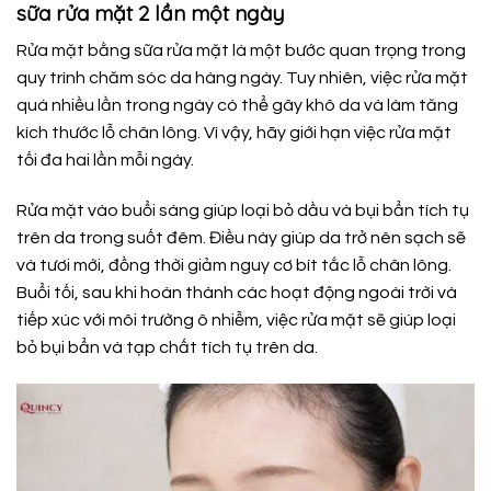
sữa rửa mặt 2 lần một ngày
Rửa mặt bằng sữa rửa mặt là một bước quan trọng trong
quy trình chăm sóc da hàng ngày. Tuy nhiên, việc rửa mặt
quá nhiều lần trong ngày có thể gây khô da và làm tăng
kích thước lỗ chân lông. Vì vậy, hãy giới hạn việc rửa mặt
tối đa hai lần mỗi ngày.
Rửa mặt vào buổi sáng giúp loại bỏ dầu và bụi bẩn tích tụ
trên da trong suốt đêm. Điều này giúp da trở nên sạch sẽ
và tươi mới, đồng thời giảm nguy cơ bít tắc lỗ chân lông.
Buổi tối, sau khi hoàn thành các hoạt động ngoài trời và
tiếp xúc với môi trường ô nhiễm, việc rửa mặt sẽ giúp loại
bỏ bụi bẩn và tạp chất tích tụ trên da.