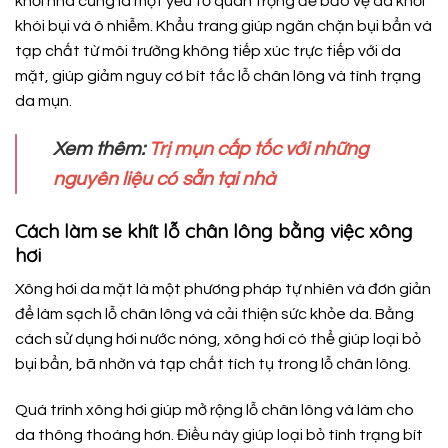
khỏi nhà cũng là một yếu tố quan trọng để bảo vệ da khỏi
khói bụi và ô nhiễm. Khẩu trang giúp ngăn chặn bụi bẩn và
tạp chất từ môi trường không tiếp xúc trực tiếp với da
mặt, giúp giảm nguy cơ bít tắc lỗ chân lông và tình trạng
da mụn.
Xem thêm:
Trị mụn cấp tốc với những
nguyên liệu có sẵn tại nhà
Cách làm se khít lỗ chân lông bằng việc xông
hơi
Xông hơi da mặt là một phương pháp tự nhiên và đơn giản
để làm sạch lỗ chân lông và cải thiện sức khỏe da. Bằng
cách sử dụng hơi nước nóng, xông hơi có thể giúp loại bỏ
bụi bẩn, bã nhờn và tạp chất tích tụ trong lỗ chân lông.
Quá trình xông hơi giúp mở rộng lỗ chân lông và làm cho
da thông thoáng hơn. Điều này giúp loại bỏ tình trạng bít