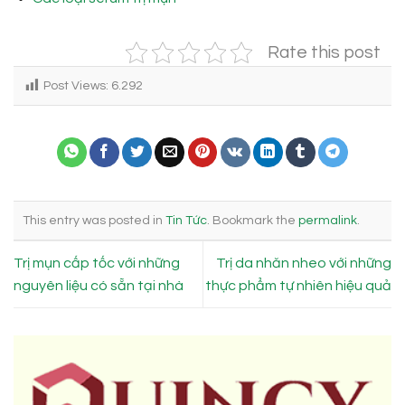
Rate this post
Post Views:
6.292
This entry was posted in
Tin Tức
. Bookmark the
permalink
.
Trị mụn cấp tốc với những
Trị da nhăn nheo với những
nguyên liệu có sẵn tại nhà
thực phẩm tự nhiên hiệu quả