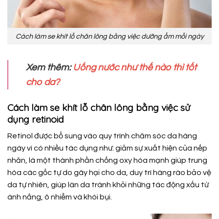
Cách làm se khít lỗ chân lông bằng việc dưỡng ẩm mỗi ngày
Xem thêm:
Uống nước như thế nào thì tốt
cho da?
Cách làm se khít lỗ chân lông bằng việc sử
dụng retinoid
Retinol được bổ sung vào quy trình chăm sóc da hàng
ngày vì có nhiều tác dụng như: giảm sự xuất hiện của nếp
nhăn, là một thành phần chống oxy hóa mạnh giúp trung
hòa các gốc tự do gây hại cho da, duy trì hàng rào bảo vệ
da tự nhiên, giúp làn da tránh khỏi những tác động xấu từ
ánh nắng, ô nhiễm và khói bụi.