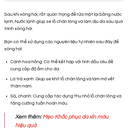
Sau khi xông hơi, rất quan trọng để rửa mặt lại bằng nước
lạnh. Nước lạnh giúp se lỗ chân lông và làm dịu da sau quá
trình xông hơi.
Bạn có thể sử dụng các nguyên liệu tự nhiên sau đây để
xông hơi:
Cánh hoa hồng: Có thể kết hợp với tinh dầu oliu để
cung cấp độ ẩm cho da.
Lá trà xanh: Giúp se khít lỗ chân lông và làm mờ vết
thâm nám.
Sả, chanh: Cung cấp tác dụng thu nhỏ lỗ chân lông và
tăng cường tuần hoàn máu.
Xem thêm:
Mẹo Khắc phục da xỉn màu
hiệu quả