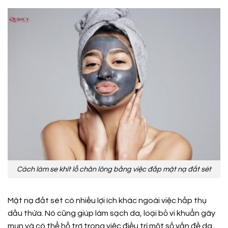
Cách làm se khít lỗ chân lông bằng việc đắp mặt nạ đất sét
Mặt nạ đất sét có nhiều lợi ích khác ngoài việc hấp thụ
dầu thừa. Nó cũng giúp làm sạch da, loại bỏ vi khuẩn gây
mụn và có thể hỗ trợ trong việc điều trị một số vấn đề da