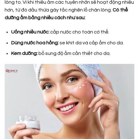
lông to. Vì khi thiếu ẩm các tuyến nhờn sẽ hoạt động nhiều
hơn, từ đó dầu thừa gây tắc nghẽn lỗ chân lông.
Có thể
dưỡng ẩm bằng nhiều cách như sau:
Uống nhiều nước:
cấp nước cho toàn cơ thể.
Dùng nước hoa hồng:
se khít da và cấp ẩm cho da.
Kem dưỡng:
bổ sung độ ẩm cần thiết cho da.