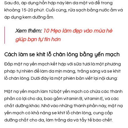
Sau đó, áp dụng hỗn hợp này lên da mặt và để trong
khoảng 15-20 phút. Cuối cùng, rửa sạch bằng nước ấm và
áp dụng kem dưỡng ẩm.
Xem thêm:
10 Mẹo làm đẹp vào mùa hè
giúp bạn tự tin hơn
Cách làm se khít lỗ chân lông bằng yến mạch
Đắp mặt nạ yến mạch kết hợp với sữa tươi là một phương
pháp tự nhiên để làm da mịn màng, trắng sáng và se khít
lỗ chân lông. Dưới đây là một phiên bản viết lại nội dung:
Mặt nạ yến mạch làm từ bột yến mạch có chứa các thành
phần có lợi cho da, bao gồm vitamin B, vitamin E, và các
chất dưỡng khác. Nhờ vào những thành phần này, mặt nạ
yến mạch có khả năng se khít lỗ chân lông, cung cấp
dưỡng chất cho da, làm trắng da và tẩy tế bào chết.