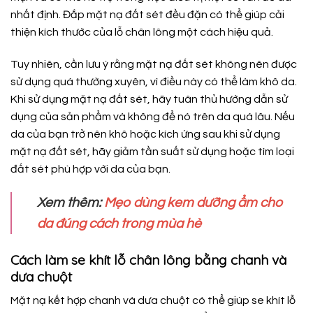
nhất định. Đắp mặt nạ đất sét đều đặn có thể giúp cải
thiện kích thước của lỗ chân lông một cách hiệu quả.
Tuy nhiên, cần lưu ý rằng mặt nạ đất sét không nên được
sử dụng quá thường xuyên, vì điều này có thể làm khô da.
Khi sử dụng mặt nạ đất sét, hãy tuân thủ hướng dẫn sử
dụng của sản phẩm và không để nó trên da quá lâu. Nếu
da của bạn trở nên khô hoặc kích ứng sau khi sử dụng
mặt nạ đất sét, hãy giảm tần suất sử dụng hoặc tìm loại
đất sét phù hợp với da của bạn.
Xem thêm:
Mẹo dùng kem dưỡng ẩm cho
da đúng cách trong mùa hè
Cách làm se khít lỗ chân lông bằng chanh và
dưa chuột
Mặt nạ kết hợp chanh và dưa chuột có thể giúp se khít lỗ