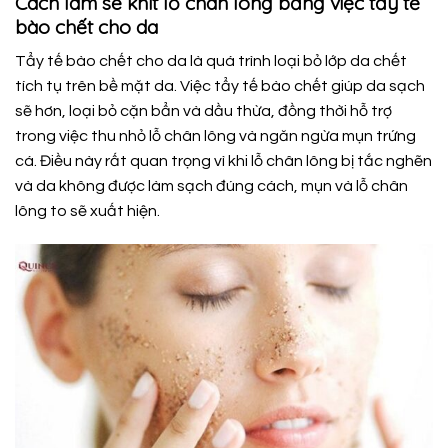
Cách làm se khít lỗ chân lông bằng việc tẩy tế
bào chết cho da
Tẩy tế bào chết cho da là quá trình loại bỏ lớp da chết
tích tụ trên bề mặt da. Việc tẩy tế bào chết giúp da sạch
sẽ hơn, loại bỏ cặn bẩn và dầu thừa, đồng thời hỗ trợ
trong việc thu nhỏ lỗ chân lông và ngăn ngừa mụn trứng
cá. Điều này rất quan trọng vì khi lỗ chân lông bị tắc nghẽn
và da không được làm sạch đúng cách, mụn và lỗ chân
lông to sẽ xuất hiện.