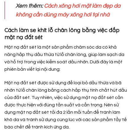
Xem thêm:
Cách xông hơi mặt làm đẹp da
không cần dùng máy xông hơi tại nhà
Cách làm se khít lỗ chân lông bằng việc đắp
mặt nạ đất sét
Mặt nạ đất sét là một sản phẩm chăm sóc da có khả
năng hấp thụ dầu thừa từ lỗ chân lông, giúp làm sạch da
và hỗ trợ trong việc kiểm soát dầu nhờn. Dưới đây là một
phiên bản viết lại nội dung:
Mặt nạ đất sét được sử dụng để loại bỏ dầu thừa và bã
nhờn từ lỗ chân lông bằng cách hấp thụ tính chất hút dầu
của đất sét. Tuy nhiên, việc sử dụng mặt nạ đất sét cần
được thực hiện với đúng tần suất và cẩn trọng. Nên sử
dụng mặt nạ đất sét tối đa 2 lần mỗi tuần để tránh làm
khô da và tránh sử dụng cùng lúc với các sản phẩm tẩy tế
bào chết để tránh kích ứng da.