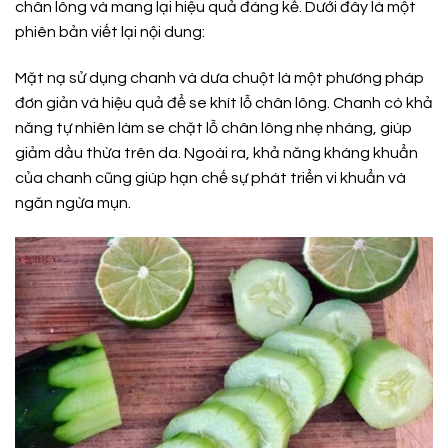
chân lông và mang lại hiệu quả đáng kể. Dưới đây là một
phiên bản viết lại nội dung:
Mặt nạ sử dụng chanh và dưa chuột là một phương pháp
đơn giản và hiệu quả để se khít lỗ chân lông. Chanh có khả
năng tự nhiên làm se chặt lỗ chân lông nhẹ nhàng, giúp
giảm dầu thừa trên da. Ngoài ra, khả năng kháng khuẩn
của chanh cũng giúp hạn chế sự phát triển vi khuẩn và
ngăn ngừa mụn.