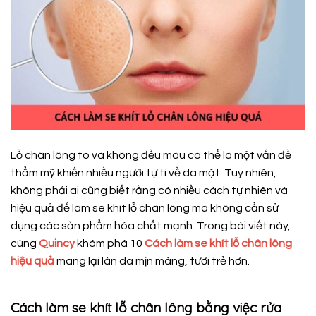
Lỗ chân lông to và không đều màu có thể là một vấn đề
thẩm mỹ khiến nhiều người tự ti về da mặt. Tuy nhiên,
không phải ai cũng biết rằng có nhiều cách tự nhiên và
hiệu quả để làm se khít lỗ chân lông mà không cần sử
dụng các sản phẩm hóa chất mạnh. Trong bài viết này,
cùng
Quincy
khám phá 10
Cách làm se khít lỗ chân lông
hiệu quả
mang lại làn da mịn màng, tươi trẻ hơn.
Cách làm se khít lỗ chân lông bằng việc rửa