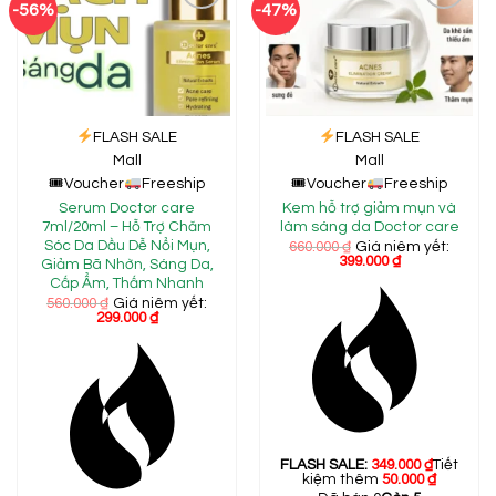
-56%
-47%
Add to
Add to
wishlist
wishlist
FLASH SALE
FLASH SALE
Mall
Mall
🎟
Voucher
Freeship
🎟
Voucher
Freeship
Serum Doctor care
Kem hỗ trợ giảm mụn và
7ml/20ml – Hỗ Trợ Chăm
làm sáng da Doctor care
Sóc Da Dầu Dễ Nổi Mụn,
660.000
₫
Giá niêm yết:
399.000
₫
Giảm Bã Nhờn, Sáng Da,
Cấp Ẩm, Thấm Nhanh
560.000
₫
Giá niêm yết:
299.000
₫
FLASH SALE:
349.000
₫
Tiết
kiệm thêm
50.000
₫