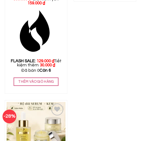
159.000
₫
FLASH SALE:
129.000
₫
Tiết
kiệm thêm
30.000
₫
Đã bán 0
Còn 6
THÊM VÀO GIỎ HÀNG
-28%
Add to
wishlist