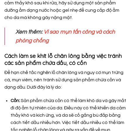
cảm thấy khô sau khi rửa, hãy sử dụng một sản phẩm
dưỡng ẩm dạng nước hoặc gel nhẹ để cung cấp độ ẩm
cho da mà không gây nặng mặt.
Xem thêm:
Vì sao mụn tấn công và cách
phòng chống
Cách làm se khít lỗ chân lông bằng việc tránh
các sản phẩm chứa dầu, có cồn
Để hạn chế tắc nghẽn lỗ chân lông và nguy cơ mụn trứng
cá, mụn viêm, nên tránh sử dụng sản phẩm chứa cồn và
dạng dầu. Dưới đây là lý do:
Cồn:
Sản phẩm chứa cồn có thể làm khô da và gây mất
đi độ ẩm tự nhiên của da. Điều này có thể khiến da cảm
thấy khô và kích ứng, và da sẽ cố gắng bù đắp bằng
cách tiết dầu nhiều hơn. Việc tiết dầu nhiều có thể làm
tắc nghẽn lỗ chân lông và gây ra vấn đề về mụn.