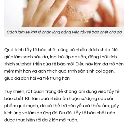
Cách làm se khít lỗ chân lông bằng việc tẩy tế bào chết cho da
Quá trình tẩy tế bào chết cũng có nhiều lợi ích khác. Nó
giúp làm sạch sâu da, loại bỏ lớp da sần, đồng thời kích
thích sự phát triển của tế bào mới. Điều này làm da trở nên
mềm mịn hơn và kích thích quá trình sản sinh collagen,
giúp da đàn hồi và trẻ trung hơn.
Tuy nhiên, rất quan trọng để không lạm dụng việc tẩy tế
bào chết. Khi làm quá nhiều lần hoặc sử dụng các sản
phẩm quá mạnh, da có thể trở nên yếu và thiếu ẩm, gây
kích ứng và làm da ửng đỏ. Do đó, tẩy tế bào chết nên
được thực hiện tối đa 2 lần mỗi tuần.