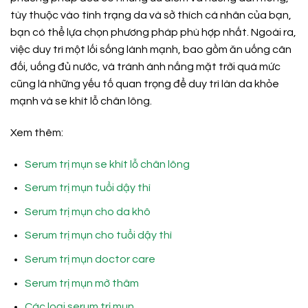
tùy thuộc vào tình trạng da và sở thích cá nhân của bạn,
bạn có thể lựa chọn phương pháp phù hợp nhất. Ngoài ra,
việc duy trì một lối sống lành mạnh, bao gồm ăn uống cân
đối, uống đủ nước, và tránh ánh nắng mặt trời quá mức
cũng là những yếu tố quan trọng để duy trì làn da khỏe
mạnh và se khít lỗ chân lông.
Xem thêm:
Serum trị mụn se khít lỗ chân lông
Serum trị mụn tuổi dậy thì
Serum trị mụn cho da khô
Serum trị mụn cho tuổi dậy thì
Serum trị mụn doctor care
Serum trị mụn mờ thâm
Các loại serum trị mụn