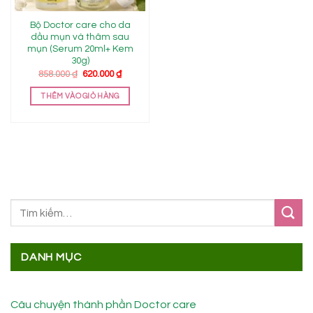
Bộ Doctor care cho da
dầu mụn và thâm sau
mụn (Serum 20ml+ Kem
30g)
Giá
Giá
858.000
₫
620.000
₫
gốc
hiện
là:
tại
THÊM VÀO GIỎ HÀNG
858.000 ₫.
là:
620.000 ₫.
DANH MỤC
Câu chuyện thành phần Doctor care