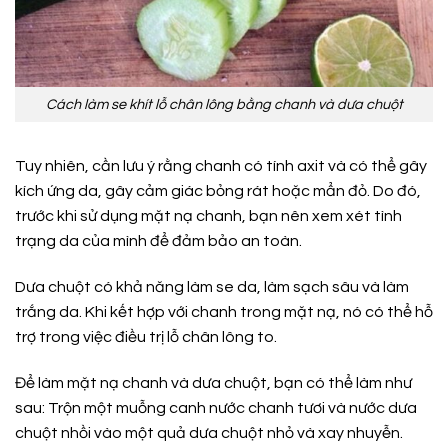
Cách làm se khít lỗ chân lông bằng chanh và dưa chuột
Tuy nhiên, cần lưu ý rằng chanh có tính axit và có thể gây
kích ứng da, gây cảm giác bỏng rát hoặc mẩn đỏ. Do đó,
trước khi sử dụng mặt nạ chanh, bạn nên xem xét tình
trạng da của mình để đảm bảo an toàn.
Dưa chuột có khả năng làm se da, làm sạch sâu và làm
trắng da. Khi kết hợp với chanh trong mặt nạ, nó có thể hỗ
trợ trong việc điều trị lỗ chân lông to.
Để làm mặt nạ chanh và dưa chuột, bạn có thể làm như
sau: Trộn một muỗng canh nước chanh tươi và nước dưa
chuột nhồi vào một quả dưa chuột nhỏ và xay nhuyễn.