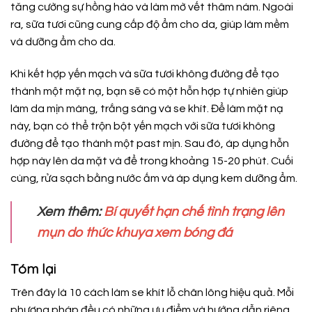
tăng cường sự hồng hào và làm mờ vết thâm nám. Ngoài
ra, sữa tươi cũng cung cấp độ ẩm cho da, giúp làm mềm
và dưỡng ẩm cho da.
Khi kết hợp yến mạch và sữa tươi không đường để tạo
thành một mặt nạ, bạn sẽ có một hỗn hợp tự nhiên giúp
làm da mịn màng, trắng sáng và se khít. Để làm mặt nạ
này, bạn có thể trộn bột yến mạch với sữa tươi không
đường để tạo thành một past mịn. Sau đó, áp dụng hỗn
hợp này lên da mặt và để trong khoảng 15-20 phút. Cuối
cùng, rửa sạch bằng nước ấm và áp dụng kem dưỡng ẩm.
Xem thêm:
Bí quyết hạn chế tình trạng lên
mụn do thức khuya xem bóng đá
Tóm lại
Trên đây là 10 cách làm se khít lỗ chân lông hiệu quả. Mỗi
phương pháp đều có những ưu điểm và hướng dẫn riêng,