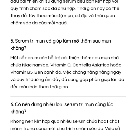
đầu cải thiện khi sử dụng serum đều đặn kết hợp với
quy trình chăm sóc da phù hợp. Thời gian này có thể
thay đổi tùy theo mức độ mụn, cơ địa và thói quen
chăm sóc da của mỗi người.
5. Serum trị mụn có giúp làm mờ thâm sau mụn
không?
Một số serum còn hỗ trợ cải thiện thâm sau mụn nhờ
chứa Niacinamide, Vitamin C, Centella Asiatica hoặc
Vitamin B5. Bên cạnh đó, việc chống nắng hằng ngày
và duy trì dưỡng ẩm đầy đủ cũng góp phần giúp làn da
đều màu hơn theo thời gian.
6. Có nên dùng nhiều loại serum trị mụn cùng lúc
không?
Không nên kết hợp quá nhiều serum chứa hoạt chất
mạnh trong cùng một chu trình chăm sóc da. Việc sử