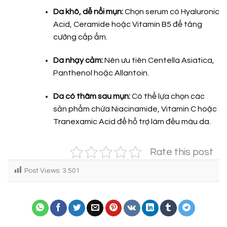
Da khô, dễ nổi mụn:
Chọn serum có Hyaluronic
Acid, Ceramide hoặc Vitamin B5 để tăng
cường cấp ẩm.
Da nhạy cảm:
Nên ưu tiên Centella Asiatica,
Panthenol hoặc Allantoin.
Da có thâm sau mụn:
Có thể lựa chọn các
sản phẩm chứa Niacinamide, Vitamin C hoặc
Tranexamic Acid để hỗ trợ làm đều màu da.
Rate this post
Post Views:
3.501