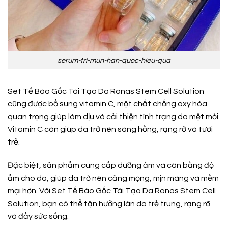
serum-tri-mun-han-quoc-hieu-qua
Set Tế Bào Gốc Tái Tạo Da Ronas Stem Cell Solution
cũng được bổ sung vitamin C, một chất chống oxy hóa
quan trọng giúp làm dịu và cải thiện tình trạng da mệt mỏi.
Vitamin C còn giúp da trở nên sáng hồng, rạng rỡ và tươi
trẻ.
Đặc biệt, sản phẩm cung cấp dưỡng ẩm và cân bằng độ
ẩm cho da, giúp da trở nên căng mọng, mịn màng và mềm
mại hơn. Với Set Tế Bào Gốc Tái Tạo Da Ronas Stem Cell
Solution, bạn có thể tận hưởng làn da trẻ trung, rạng rỡ
và đầy sức sống.