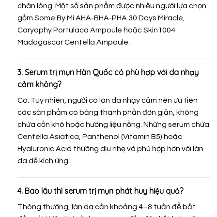
chân lông. Một số sản phẩm được nhiều người lựa chọn
gồm Some By Mi AHA-BHA-PHA 30 Days Miracle,
Caryophy Portulaca Ampoule hoặc Skin1004
Madagascar Centella Ampoule.
3. Serum trị mụn Hàn Quốc có phù hợp với da nhạy
cảm không?
Có. Tuy nhiên, người có làn da nhạy cảm nên ưu tiên
các sản phẩm có bảng thành phần đơn giản, không
chứa cồn khô hoặc hương liệu nồng. Những serum chứa
Centella Asiatica, Panthenol (Vitamin B5) hoặc
Hyaluronic Acid thường dịu nhẹ và phù hợp hơn với làn
da dễ kích ứng.
4. Bao lâu thì serum trị mụn phát huy hiệu quả?
Thông thường, làn da cần khoảng 4–8 tuần để bắt