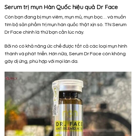
Serum trị mụn Hàn Quốc hiệu quả Dr Face
Còn bạn đang bị mụn viêm, mụn mủ, mụn bọc… và muốn
tìm bộ sản phẩm trị mụn hàn quốc thật xịn sò. Thì Serum
Dr Face chính là thứ bạn cần lúc này.
Bởi nó có khả năng ức chế được tất cả các loại mụn hình
thành và phát triển. Hơn nữa, Serum Dr Face còn không
gây dị ứng, phù hợp với mọi làn da.