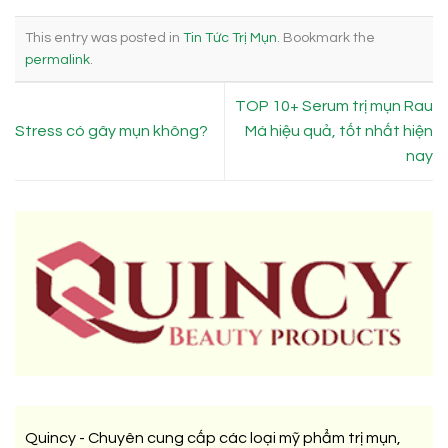
This entry was posted in
Tin Tức Trị Mụn
. Bookmark the
permalink
.
TOP 10+ Serum trị mụn Rau
Stress có gây mụn không?
Má hiệu quả, tốt nhất hiện
nay
Quincy - Chuyên cung cấp các loại mỹ phẩm trị mụn,