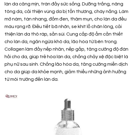
làn da căng mịn, tràn đầy sức sống. Dưỡng trắng, nâng
tông da, cải thiện vùng da bị tổn thương, cháy nắng. Làm
mờ nám, tàn nhang, đốm đen, thâm mụn, cho làn da đều
màu rạng rỡ. Điều tiết bã nhờn, se khít lỗ chân lông, cải
thiện làn da thô ráp, sần sùi. Cung cấp độ ẩm cần thiết
cho làn da, ngăn ngừa khô da, lão hóa từ bên trong.
Collagen làm đầy nếp nhăn, nếp gấp, tăng cường độ đàn
hồi cho da, giúp trẻ hóa làn da, chống chảy xệ đặc biệt là
phụ nữ sau sinh. Chống lão hóa da, tăng cường miễn dịch
cho da giúp da khỏe mạnh, giảm thiểu những ảnh hưởng
từ môi trường đến làn da.