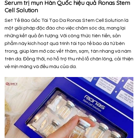
Serum trị mụn Hàn Quốc hiệu quả Ronas Stem
Cell Solution
Set Tế Bào Gốc Tái Tạo Da Ronas Stem Cell Solution là
một giải pháp độc đáo cho việc chăm sóc da, mang lại
những kết quả ấn tượng. Với công thức tiên tiến, sản
phẩm này kích hoạt quá trình tái tạo tế bào da từ bên
trong, giúp làm mờ các vết thâm, sạm, tàn nhang và nám
trên da. Đồng thời, nó hỗ trợ thu nhỏ lỗ chân lông, cải thiện
vẻ mịn màng và đều màu của da.