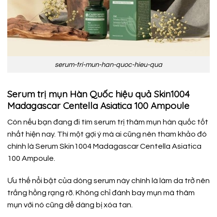
serum-tri-mun-han-quoc-hieu-qua
Serum trị mụn Hàn Quốc hiệu quả Skin1004
Madagascar Centella Asiatica 100 Ampoule
Còn nếu bạn đang đi tìm serum trị thâm mụn hàn quốc tốt
nhất hiện nay. Thì một gợi ý mà ai cũng nên tham khảo đó
chính là Serum Skin1004 Madagascar Centella Asiatica
100 Ampoule.
Ưu thế nổi bật của dòng serum này chính là làm da trở nên
trắng hồng rạng rỡ. Không chỉ đánh bay mụn mà thâm
mụn với nó cũng dễ dàng bị xóa tan.