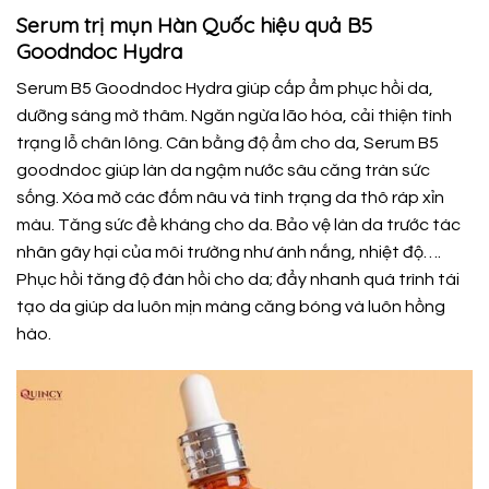
Serum trị mụn Hàn Quốc hiệu quả B5
Goodndoc Hydra
Serum B5 Goodndoc
Hydra giúp cấp ẩm phục hồi da,
dưỡng sáng mờ thâm. Ngăn ngừa lão hóa, cải thiện tình
trạng lỗ chân lông. Cân bằng độ ẩm cho da, Serum B5
goodndoc giúp làn da ngậm nước sâu căng tràn sức
sống. Xóa mờ các đốm nâu và tình trạng da thô ráp xỉn
màu. Tăng sức đề kháng cho da. Bảo vệ làn da trước tác
nhân gây hại của môi trường như ánh nắng, nhiệt độ….
Phục hồi tăng độ đàn hồi cho da; đẩy nhanh quá trình tái
tạo da giúp da luôn mịn màng căng bóng và luôn hồng
hào.