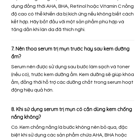
dụng đồng thời AHA, BHA, Retinol hoặc Vitamin C nồng
độ cao có thể khiến da bị kích ứng nếu không biết cách
kết hợp. Hãy bắt đầu với một sản phẩm phù hợp và
tăng dần khi làn da đã thích nghi.
7. Nên thoa serum trị mụn trước hay sau kem dưỡng
ẩm?
Serum nên được sử dụng sau bước làm sạch và toner
(nếu có), trước kem dưỡng ẩm. Kem dưỡng sẽ giúp khóa
ẩm, đồng thời hỗ trợ các dưỡng chất trong serum hoạt
động hiệu quả hơn.
8. Khi sử dụng serum trị mụn có cần dùng kem chống
nắng không?
Có. Kem chống nắng là bước không nên bỏ qua, đặc
biệt khi sử dụng các sản phẩm chứa AHA, BHA hoặc