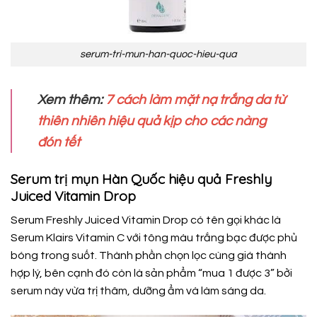
serum-tri-mun-han-quoc-hieu-qua
Xem thêm:
7 cách làm mặt nạ trắng da từ
thiên nhiên hiệu quả kịp cho các nàng
đón tết
Serum trị mụn Hàn Quốc hiệu quả Freshly
Juiced Vitamin Drop
Serum Freshly Juiced Vitamin Drop có tên gọi khác là
Serum Klairs Vitamin C với tông màu trắng bạc được phủ
bóng trong suốt. Thành phần chọn lọc cùng giá thành
hợp lý, bên cạnh đó còn là sản phẩm “mua 1 được 3” bởi
serum này vừa trị thâm, dưỡng ẩm và làm sáng da.