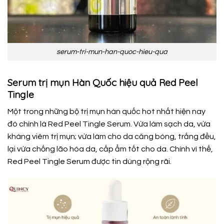
serum-tri-mun-han-quoc-hieu-qua
Serum trị mụn Hàn Quốc hiệu quả Red Peel
Tingle
Một trong những bộ trị mụn hàn quốc hot nhất hiện nay
đó chính là Red Peel Tingle Serum. Vừa làm sạch da, vừa
kháng viêm trị mụn; vừa làm cho da căng bóng, trắng đều,
lại vừa chống lão hóa da, cấp ẩm tốt cho da. Chính vì thế,
Red Peel Tingle Serum được tin dùng rộng rãi.