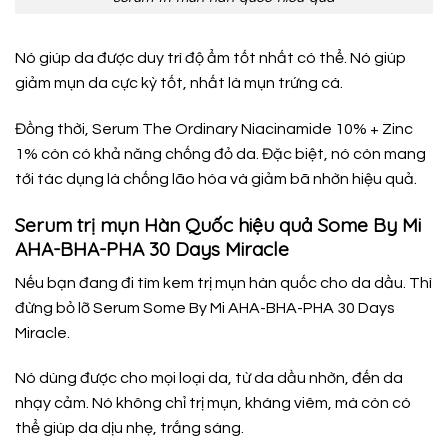
Nó giúp da được duy trì độ ẩm tốt nhất có thể. Nó giúp
giảm mụn da cực kỳ tốt, nhất là mụn trứng cá.
Đồng thời, Serum The Ordinary Niacinamide 10% + Zinc
1% còn có khả năng chống đỏ da. Đặc biệt, nó còn mang
tới tác dụng là chống lão hóa và giảm bã nhờn hiệu quả.
Serum trị mụn Hàn Quốc hiệu quả Some By Mi
AHA-BHA-PHA 30 Days Miracle
Nếu bạn đang đi tìm kem trị mụn hàn quốc cho da dầu. Thì
đừng bỏ lỡ Serum Some By Mi AHA-BHA-PHA 30 Days
Miracle.
Nó dùng được cho mọi loại da, từ da dầu nhờn, đến da
nhạy cảm. Nó không chỉ trị mụn, kháng viêm, mà còn có
thể giúp da dịu nhẹ, trắng sáng.