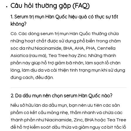
Câu hỏi thường gặp (FAQ)
1.
Serum trị mụn Hàn Quốc hiệu quả
có thực sự tốt
không?
Có. Các dòng serum trị mụn Hàn Quốc thường chứa
những hoạt chất được sử dụng phổ biến trong chăm
sóc da như Niacinamide, BHA, AHA, PHA, Centella
Asiatica (rau má), Tea Tree hay Zinc. Những thành
phần này giúp hỗ trợ giảm bã nhờn, làm sạch lỗ chân
lông, làm dịu da và cải thiện tình trạng mụn khi sử dụng
đúng cách, đều đặn.
2. Da dầu mụn nên chọn serum Hàn Quốc nào?
Nếu sở hữu làn da dầu mụn, bạn nên ưu tiên các sản
phẩm có kết cấu mỏng nhẹ, thấm nhanh và chứa các
thành phần như Niacinamide, Zinc, BHA hoặc Tea Tree
để hỗ trợ kiểm soát dầu thừa và giảm nguy cơ bít tắc lỗ