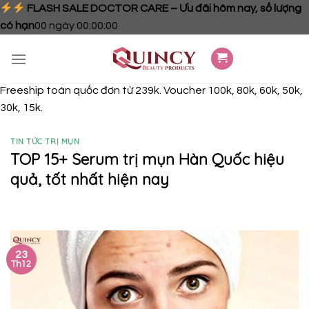
FLASH SALE DOCTOR CARE – Ưu đãi hôm nay, số lượng
có hạn
00
ngày
00
:
00
:
00
Skip
to
content
Freeship toàn quốc đơn từ 239k. Voucher 100k, 80k, 60k, 50k,
30k, 15k.
TIN TỨC TRỊ MỤN
TOP 15+ Serum trị mụn Hàn Quốc hiệu
quả, tốt nhất hiện nay
23
Th12