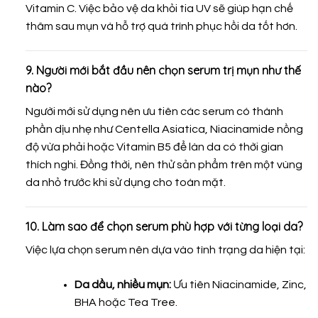
Vitamin C. Việc bảo vệ da khỏi tia UV sẽ giúp hạn chế
thâm sau mụn và hỗ trợ quá trình phục hồi da tốt hơn.
9. Người mới bắt đầu nên chọn serum trị mụn như thế
nào?
Người mới sử dụng nên ưu tiên các serum có thành
phần dịu nhẹ như Centella Asiatica, Niacinamide nồng
độ vừa phải hoặc Vitamin B5 để làn da có thời gian
thích nghi. Đồng thời, nên thử sản phẩm trên một vùng
da nhỏ trước khi sử dụng cho toàn mặt.
10. Làm sao để chọn serum phù hợp với từng loại da?
Việc lựa chọn serum nên dựa vào tình trạng da hiện tại:
Da dầu, nhiều mụn:
Ưu tiên Niacinamide, Zinc,
BHA hoặc Tea Tree.